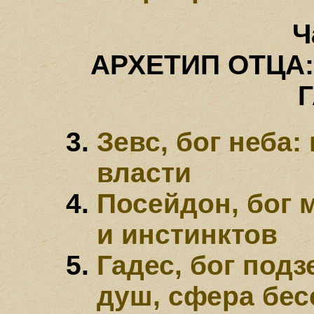
Ч
АРХЕТИП ОТЦА:
Зевс, бог неба:
власти
Посейдон, бог 
и инстинктов
Гадес, бог под
душ, сфера бес