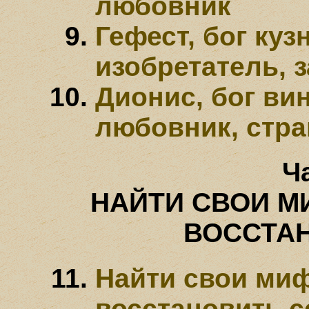
любовник
Гефест, бог куз
изобретатель, 
Дионис, бог вин
любовник, стра
Ч
НАЙТИ СВОИ М
ВОССТА
Найти свои ми
восстановить с