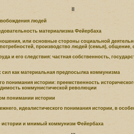
II
свобождения людей
едовательность материализма Фейербаха
ношения, или основные стороны социальной деятельн
потребностей, производство людей (семья), общение, 
уда и его следствия: частная собственность, государ
 сил как материальная предпосылка коммунизма
о понимания истории: преемственность историческог
одимость коммунистической революции
ом понимании истории
ежнего, идеалистического понимания истории, в особе
е истории и мнимый коммунизм Фейербаха