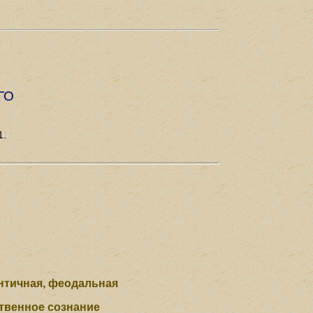
ГО
1.
нтичная, феодальная
твенное сознание