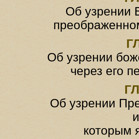
Об узрении Б
преображенном
Г
Об узрении бож
через его п
ГЛ
Об узрении Пр
и
которым 