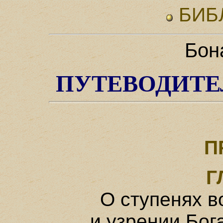
БИБ
Бон
ПУТЕВОДИТЕ
П
Г
О ступенях в
и узрении Бог