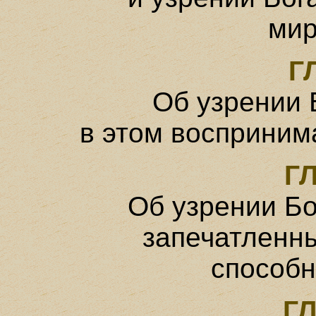
мир
Г
Об узрении 
в этом восприни
ГЛ
Об узрении Бо
запечатленн
способн
ГЛ