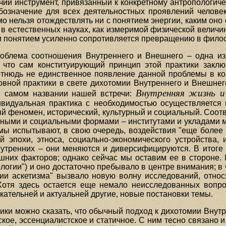
чий инструмент, привязанный к конкретному антропологичес
бозначение для всех деятельностных проявлений челове
омо нельзя отождествлять ни с понятием энергии, каким он
й в естественных науках, как измеримой физической величи
им понятием усиленно сопротивляется превращению в фило
роблема соотношения Внутреннего и Внешнего – одна из
у, что сам конституирующий принцип этой практики закл
отнюдь не единственное появление данной проблемы в кон
вной практики в свете дихотомии Внутреннего и Внешнего
Внутренняя жизнь и
 самом названии нашей встречи:
ивидуальная практика с необходимостью осуществляется 
й феномен, исторический, культурный и социальный. Соотв
рными и социальными формами – институтами и укладами 
мы испытывают, в свою очередь, воздействия "еще боле
 эпохи, этноса, социально-экономического устройства,
нутренних – они меняются и диверсифицируются. В итоге 
шних факторов; однако сейчас мы оставим ее в стороне. 
логии") и оно достаточно пребывало в центре внимания; в 
ии аскетизма" вызвало новую волну исследований, относ
Хотя здесь остается еще немало неисследованных вопро
кательней и актуальней другие, новые постановки темы.
тики можно сказать, что обычный подход к дихотомии Внут
кое, эссенциалистское и статичное. С ним тесно связано 