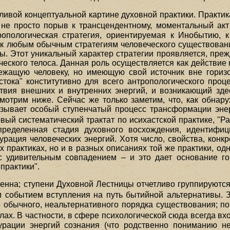
ливой концептуальной картине духовной практики. Практик
не просто порыв к трансцендентному, моментальный акт 
тропологическая стратегия, ориентируемая к Инобытию,
я к любым обычным стратегиям человеческого существовани
. Этот уникальный характер стратегии проявляется, прежде
еского телоса. Данная роль осуществляется как действие 
ежащую человеку, но имеющую свой источник вне горизо
стока" конститутивно для всего антропологического проц
ствия внешних и внутренних энергий, и возникающий зде
трим ниже. Сейчас же только заметим, что, как обнару
язывает особый ступенчатый процесс трансформации энер
вый систематический трактат по исихастской практике, "Ра
определенная стадия духовного восхождения, идентифиц
урация человеческих энергий. Хотя число, свойства, кон
х практиках, но и в разных описаниях той же практики, о
с удивительным совпадением – и это дает основание г
практики".
енна; ступени Духовной Лестницы отчетливо группируются
 событием вступления на путь бытийной альтернативы. З
о обычного, неальтернативного порядка существования; по
лах. В частности, в сфере психологической сюда всегда вх
урации энергий сознания (что родственно пониманию не