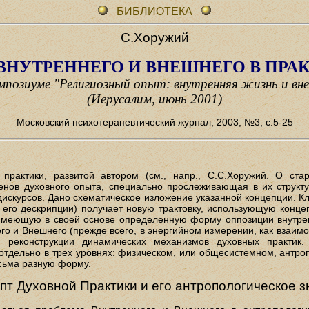
БИБЛИОТЕКА
С.Хоружий
ВНУТРЕННЕГО И ВНЕШНЕГО В ПРАК
импозиуме
"Религиозный опыт: внутренняя жизнь и вн
(Иерусалим, июнь 2001)
Московский психотерапевтический журнал, 2003, №3, с.5-25
рактики, развитой автором (см., напр., С.С.Хоружий. О ста
нов духовного опыта, специально прослеживающая в их структ
скурсов. Дано схематическое изложение указанной концепции. К
в его дескрипции) получает новую трактовку, использующую конц
имеющую в своей основе определенную форму оппозиции внутрен
го и Внешнего (прежде всего, в энергийном измерении, как взаим
 реконструкции динамических механизмов духовных практик.
отдельно в трех уровнях: физическом, или общесистемном, антро
есьма разную форму.
епт Духовной Практики и его антропологическое 