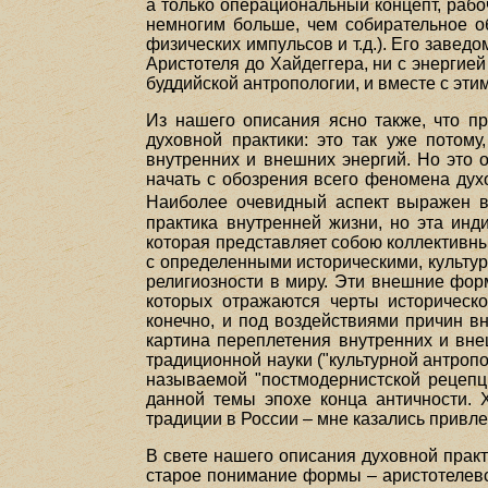
а только операциональный концепт, рабо
немногим больше, чем собирательное о
физических импульсов и т.д.). Его завед
Аристотеля до Хайдеггера, ни с энергие
буддийской антропологии, и вместе с эт
Из нашего описания ясно также, что п
духовной практики: это так уже потом
внутренних и внешних энергий. Но это 
начать с обозрения всего феномена духо
Наиболее очевидный аспект выражен в
практика внутренней жизни, но эта инд
которая представляет собою коллективны
с определенными историческими, культу
религиозности в миру. Эти внешние фор
которых отражаются черты исторической
конечно, и под воздействиями причин в
картина переплетения внутренних и вне
традиционной науки ("культурной антропо
называемой "постмодернистской рецепц
данной темы эпохе конца античности. 
традиции в России – мне казались привле
В свете нашего описания духовной прак
старое понимание формы – аристотелевс