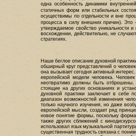
одна особенность динамики внутренней
статичных форм или стабильных состо
осуществимы по отдельности и вне проц
процесса в силу внешних причин). Это
утверждаемое свойство уникальности и 
восхождении, действительно, не случаю
стратегиях.
Наше беглое описание духовной практики 
обширный круг представлений о человеке
она вызывает сегодня активный интерес. 
европейской модели человека. Человек
неотвратимо должны быть отброшены. Э
стоящие на других основаниях и устан
духовной практики заключает в себе п
диапазон возможностей изменения чело
только научного изучения, но даже воз
европейской мысли, создает ряд принци
новое понятие формы, поскольку форма 
также других сближений с кинодискурсо
использовал язык музыкальной партитур
существенная трудность связана с понима