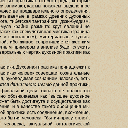
еских практиках особого рода, которые
и занимают, как мы покажем, выделенное
 качестве предварительного определения,
батываемые в рамках древних духовных
га, тибетская тантра-йога, дзэн-буддизм,
рмула крайне размыта: круг явлений не
аких как спекулятивная мистика (граница
им и спонтанным), мистериальные культы
ной, ибо живое сопротивляется жестким
етным примером в анализе будет служить
иверсальных чертах духовной практики как
актики. Духовная практика принадлежит к
рактиках человек совершает сознательные
я, руководимая сознанием человека, есть
финальною целью
яются
данной практики,
финальной цели, однако не полностью
чно обозначаемая как "высшее духовное
ожет быть достигнута и осуществлена как
ения, и в качестве такого обобщения мы
ой практики есть соединение, вхождение,
го бытия человека, "бытия-присутствия",
человека, актуальной онтологической