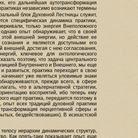
них, его дальнейшая аутотрансформация
 практиках независимо возникают термины
тральный блок Духовной Лестницы служит,
ется специфическая динамика практики,
еркивали, только энергия Внеположного
 однако опыт обнаруживает, что в своей
этой внешней энергии, но действие ее
е сознания и являются доступными его
 внешней, достигая с нею согласования,
нергий, ключевое для онтологического
азать поэтому, что задача центрального
ппозицией Внутреннего и Внешнего, мы еще
и развиться, практика переходит в свою
ы начинают уже являться уловимые знаки
 обнаруживаются, прежде всего, в сфере
агать, что в альтернативной стратегии,
ориентацию восприятий, ибо теперь ему
ого ищет практика, передается поэтому в
, опыт всех традиций духовной практики
я трансформация перцептивной сферы и
ытых, бездействовавших). В исихастской
 телосу иерархии динамических структур,
о. Как опять-таки показывает опыт, еще