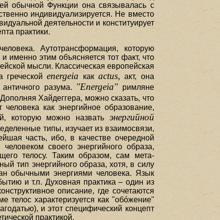
ей обычной Функции она связывалась с
ественно индивидуализируется. Не вместо
видуальной деятельности и конституирует
пта практики.
человека. Аутотрансформация, которую
 и именно этим объясняется тот факт, что
ейской мысли. Классическая европейская
energeia
actus,
да греческой
как
акт, она
"Energeia"
 античного разума.
римляне
. Дополняя Хайдеггера, можно сказать, что
 человека как энергийное образование,
энергийной
ий, которую можно назвать
еделенные типы, изучает из взаимосвязи,
йшая часть, ибо, в качестве очередной
человеком своего энергийного образа,
щего телосу. Таким образом, сам мета-
ный тип энергийного образа, хотя, в силу
ван обычными энергиями человека. Язык
ытию и т.п. Духовная практика – один из
онструктивное описание, где сочетаются
зме телос характеризуется как "обóжение"
агодатью), и этот специфический концепт
тической практикой.