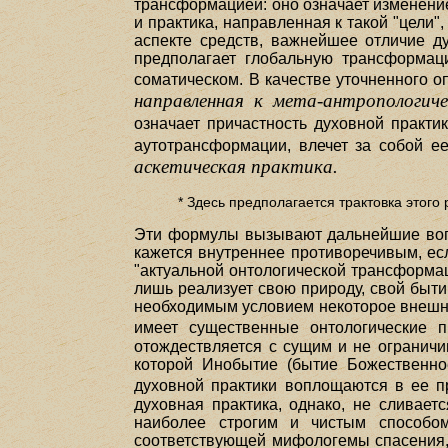
трансформацией: оно означает изменение
и практика, направленная к такой "цели"
аспекте средств, важнейшее отличие ду
предполагает глобальную трансформаци
соматическом. В качестве уточненного о
направленная к мета-антропологиче
означает причастность духовной практ
аутотрансформации, влечет за собой е
аскетическая практика.
* Здесь предполагается трактовка этого
Эти формулы вызывают дальнейшие вопр
кажется внутреннее противоречивым, е
"актуальной онтологической трансформац
лишь реализует свою природу, свой быт
необходимым условием некоторое внешне
имеет существенные онтологические 
отождествляется с сущим и не ограничив
которой Инобытие (бытие Божественно
духовной практики воплощаются в ее 
духовная практика, однако, не сливает
наиболее строгим и чистым способо
соответствующей мифологемы спасения, 