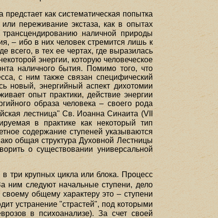
а предстает как систематическая попытка
или переживание экстаза, как в опытах
 к трансцендированию наличной природы
я, – ибо в них человек стремится лишь к
 всего, в тех ее чертах, где выразилась
некоторой энергии, которую человеческое
нта наличного бытия. Помимо того, что
есса, с ним также связан специфический
сь новый, энергийный аспект дихотомии
живает опыт практики, действие энергии
гийного образа человека – своего рода
йская лестница" Св. Иоанна Синаита (VII
ируемая в практике как некоторый тип
кретное содержание ступеней указываются
днако общая структура Духовной Лестницы
оворить о существовании универсальной
 в три крупных цикла или блока. Процесс
а ним следуют начальные ступени, дело
 своему общему характеру это – ступени
одит устранение "страстей", под которыми
врозов в психоанализе). За счет своей