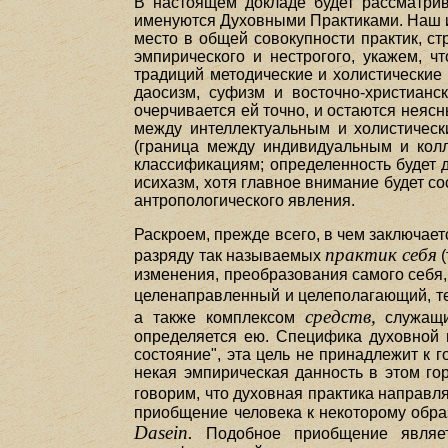
В настоящем докладе будет рассматрив
именуются Духовными Практиками. Наш и
место в общей совокупности практик, ст
эмпирического и нестрогого, укажем,
традиций методические и холистические п
даосизм, суфизм и восточно-христианс
очерчивается ей точно, и остаются неяс
между интеллектуальным и холистически
(граница между индивидуальным и колл
классификациям; определенность будет 
исихазм, хотя главное внимание будет со
антропологического явления.
Раскроем, прежде всего, в чем заключае
практик себя
разряду так называемых
(
изменения, преобразования самого себя,
целенаправленный и целеполагающий, те
средств,
а также комплексом
служащих
определяется ею. Специфика духовной 
состояние", эта цель не принадлежит к 
некая эмпирическая данность в этом го
говорим, что духовная практика направл
приобщение человека к некоторому образ
Dasein.
Подобное приобщение являетс