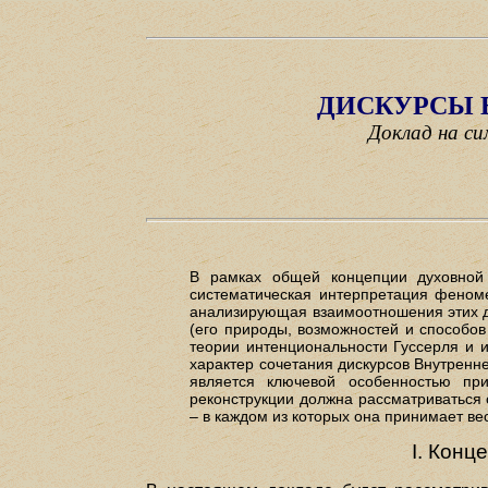
ДИСКУРСЫ 
Доклад на с
В рамках общей концепции духовной п
систематическая интерпретация феноме
анализирующая взаимоотношения этих ди
(его природы, возможностей и способо
теории интенциональности Гуссерля и 
характер сочетания дискурсов Внутренне
является ключевой особенностью при
реконструкции должна рассматриваться 
– в каждом из которых она принимает в
I. Конц