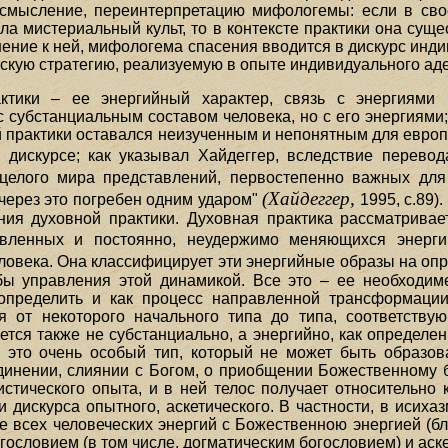
осмысление, переинтерпретацию мифологемы: если в сво
а мистериальный культ, то в контексте практики она сущ
нение к ней, мифологема спасения вводится в дискурс инди
скую стратегию, реализуемую в опыте индивидуального аде
тики – ее энергийный характер, связь с энергиями 
 субстанциальным составом человека, но с его энергиями;
 практики оставался неизученным и непонятным для европ
 дискурсе; как указывал Хайдеггер, вследствие перево
 целого мира представлений, первостепенно важных для
(Хайдеггер,
через это погребен одним ударом"
1995, с.89)
ия духовной практики. Духовная практика рассматривает
равленных и постоянно, неудержимо меняющихся энерг
ловека. Она классифицирует эти энергийные образы на опр
бы управления этой динамикой. Все это – ее необходиме
определить и как процесс направленной трансформации 
я от некоторого начального типа до типа, соответствую
ется также не субстанциально, а энергийно, как определен
, это очень особый тип, который не может быть образо
динении, слиянии с Богом, о приобщении Божественному б
тического опыта, и в ней телос получает относительно к
 дискурса опытного, аскетического. В частности, в исиха
е всех человеческих энергий с Божественною энергией (бл
ословием (в том числе, догматическим богословием) и аске