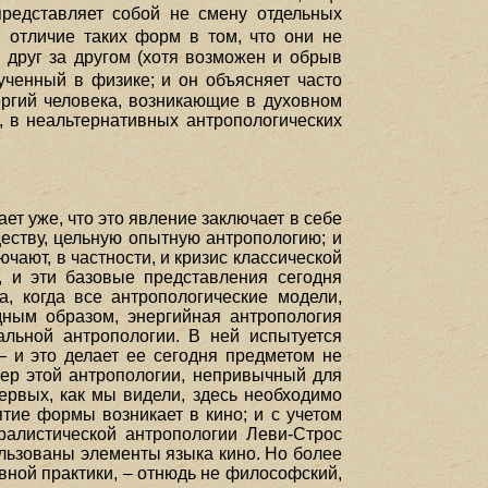
представляет собой не смену отдельных
 отличие таких форм в том, что они не
 друг за другом (хотя возможен и обрыв
ченный в физике; и он объясняет часто
ергий человека, возникающие в духовном
, в неальтернативных антропологических
ет уже, что это явление заключает в себе
ществу, цельную опытную антропологию; и
чают, в частности, и кризис классической
, и эти базовые представления сегодня
, когда все антропологические модели,
дным образом, энергийная антропология
альной антропологии. В ней испытуется
 и это делает ее сегодня предметом не
тер этой антропологии, непривычный для
ервых, как мы видели, здесь необходимо
тие формы возникает в кино; и с учетом
уралистической антропологии Леви-Строс
льзованы элементы языка кино. Но более
овной практики, – отнюдь не философский,