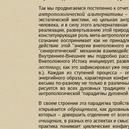
Так мы продвигаемся постепенно к отчет
антропологической альтернативы
– 
экстатической мистики, но цельная ан
человека, и в силу этого альтернативна
реализации, развертыванию этой природы
конституирующая роль мета-антропологич
сознание воспринимает как не принадл
действие этой "энергии внеположного и
"синергетический" механизм взаимодей
Внутреннее-Внешнее мы подробно рассмо
Внеположного Истока инициирует, разв
лестницу,
как это зафиксировал уже пер
в.). Каждая из ступеней процесса – 
энергийного образа, характерная конфиг
весьма по-разному не только в различны
рисуется во всех духовных традициях 
антропологической "парадигмы духовной 
В своем строении эта парадигма тройств
обращением,
открывается
как духовным
которых – довершить отделение от всег
очищения,
в разных его аспектах и смыс
практика понимает циклические конфиг