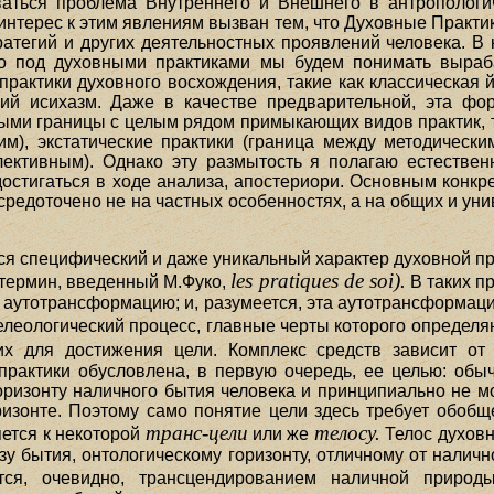
аться проблема Внутреннего и Внешнего в антропологич
нтерес к этим явлениям вызван тем, что Духовные Практик
ратегий и других деятельностных проявлений человека. В
 что под духовными практиками мы будем понимать выра
рактики духовного восхождения, такие как классическая йо
кий исихазм. Даже в качестве предварительной, эта фо
ными границы с целым рядом примыкающих видов практик, т
м), экстатические практики (граница между методическ
ективным). Однако эту размытость я полагаю естествен
достигаться в ходе анализа, апостериори. Основным конкр
средоточено не на частных особенностях, а на общих и ун
тся специфический и даже уникальный характер духовной пр
les pratiques de soi).
термин, введенный М.Фуко,
B таких п
 аутотрансформацию; и, разумеется, эта аутотрансформаци
леологический процесс, главные черты которого определ
 для достижения цели. Комплекс средств зависит от 
практики обусловлена, в первую очередь, ее целью: обы
горизонту наличного бытия человека и принципиально не м
ризонте. Поэтому само понятие цели здесь требует обобщ
транс-цели
телосу.
яется к некоторой
или же
Телос духовн
у бытия, онтологическому горизонту, отличному от налично
я, очевидно, трансцендированием наличной природы 