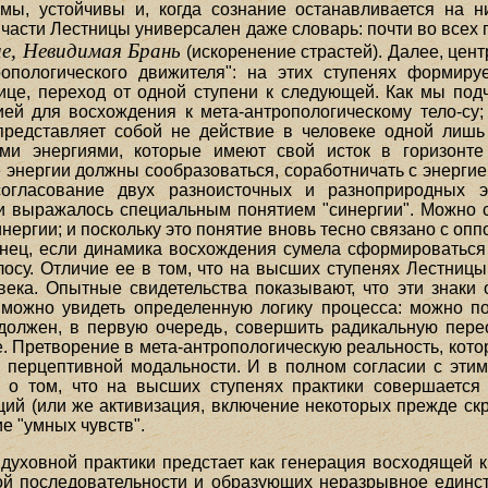
имы, устойчивы и, когда сознание останавливается на 
 части Лестницы универсален даже словарь: почти во всех
е, Невидимая Брань
(искоренение страстей). Далее, цен
опологического движителя": на этих ступенях формиру
це, переход от одной ступени к следующей. Как мы подч
й для восхождения к мета-антропологическому тело-су;
редставляет собой не действие в человеке одной лишь 
ими энергиями, которые имеют свой исток в горизонт
энергии должны сообразоваться, соработничать с энергией
 согласование двух разноисточных и разноприродных э
и выражалось специальным понятием "синергии". Можно ск
инергии; и поскольку это понятие вновь тесно связано с о
онец, если динамика восхождения сумела сформироваться 
лосу. Отличие ее в том, что на высших ступенях Лестниц
ека. Опытные свидетельства показывают, что эти знаки
можно увидеть определенную логику процесса: можно пол
должен, в первую очередь, совершить радикальную пере
. Претворение в мета-антропологическую реальность, котор
й перцептивной модальности. И в полном согласии с этим
а о том, что на высших ступенях практики совершаетс
й (или же активизация, включение некоторых прежде скр
е "умных чувств".
духовной практики предстает как генерация восходящей к
ой последовательности и образующих неразрывное единств