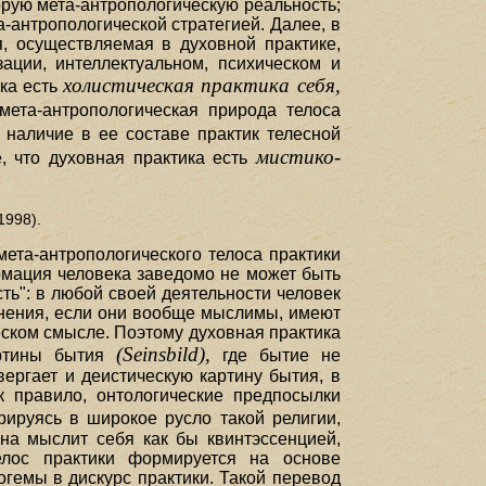
орую мета-антропологическую реальность;
а-антропологической стратегией. Далее, в
я, осуществляемая в духовной практике,
ации, интеллектуальном, психическом и
холистическая практика себя,
ика есть
ета-антропологическая природа телоса
, наличие в ее составе практик телесной
мистико-
е, что духовная практика есть
1998).
та-антропологического телоса практики
мация человека заведомо не может быть
ть": в любой своей деятельности человек
енения, если они вообще мыслимы, имеют
ском смысле. Поэтому духовная практика
(Seinsbild),
артины бытия
где бытие не
вергает и деистическую картину бытия, в
 правило, онтологические предпосылки
ируясь в широкое русло такой религии,
она мыслит себя как бы квинтэссенцией,
лос практики формируется на основе
гемы в дискурс практики. Такой перевод