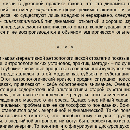
 жизни в духовной практике такова, что эта динамика 
энергийных
яний, но смену
форм, режимов активности; и
есса, но существуют лишь воедино и неразрывно, следуя
синергетический
 –
тип динамики, открытый и хорошо изу
непередаваемости мистического опыта: конфигурации эн
тся и не воспроизводятся в обычном эмпирическом опыте
* * *
как альтернативной антропологической стратегии показыва
, антропологических установок, практик, методик – по су
Глубокие кризисные процессы в современной культуре вклю
 представлялся в этой модели как субъект и субстанция
тот антропологический кризис породил ситуацию поиска
овках, привлекают к себе обостренное внимание. Очеви
отенции содержательной альтернативы старой субстанци
века, выявляются предельные ресурсы этого изменения –
бужденного массового интереса. Однако энергийный харак
пиальных проблем для ее философского понимания. Во-п
становится здесь энергийной и динамической. Такое поня
м возникает гипотеза, что, подобно тому как для структ
ы, в энергийной антропологии могут быть эффективно испо
нием энергии. То понятие, что фигурирует в дискурсе дух