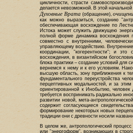
цикличности, страсти самовоспроизвод
делается невозможной. В этой начальной
Духовные Врата
очищени
(обращение),
как можно выразиться, созданию "антр
обеспечивающая восхождение по Лестни
Истока может служить движущею энергие
полной форме динамика восхождения п
совместно с внутренними, человеческ
управляющему воздействию. Внутренние 
координации, "когерентности"; и это
восхождения, в византийском богослови
блока практики – создание условий для с
вернемся к нему и к его условиям. Нак
высшую область, зону приближения к те
фундаментального переустройства челов
перцептивных модальностей, и за этим 
ориентированной к Инобытию, человек 
требуется воспринимать радикально иное
развитии новой, мета-антропологическо
содержит согласующиеся свидетельств
формирование некоторых новых перцепци
традиции они с древности носили названи
В целом же, антропологический процесс 
или "энергоформ", возникающих в строг