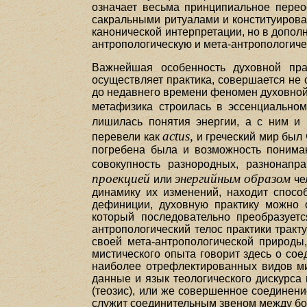
означает весьма принципиальное пере
сакральными ритуалами и конституировал
канонической интерпретации, но в допол
антропологическую и мета-антропологиче
Важнейшая особенность духовной прак
осуществляет практика, совершается не с
до недавнего времени феномен духовной
метафизика строилась в эссенциальном
лишилась понятия энергии, а с ним и
actus,
перевели как
и греческий мир был 
погребена была и возможность пониман
совокупность разнородных, разнонап
проекцией
энергийным образом
или
че
динамику их изменений, находит спосо
дефиниции, духовную практику можно 
который последовательно преобразуетс
антропологический телос практики тракту
своей мета-антропологической природы
мистического опыта говорит здесь о сое
наиболее отрефлектированных видов мис
данные и язык теологического дискурса и
(теозис), или же совершенное соединени
служит соединительным звеном между бог