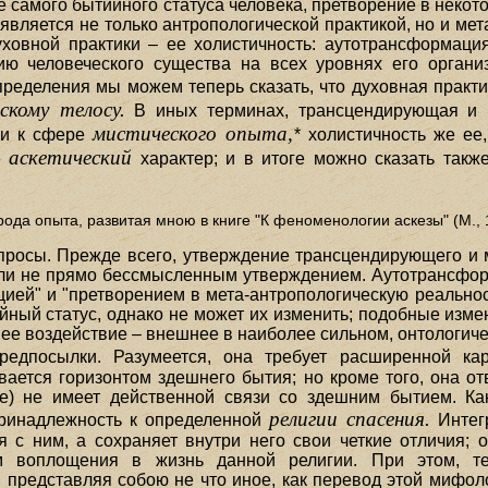
 самого бытийного статуса человека, претворение в некот
, является не только антропологической практикой, но и мет
ховной практики – ее холистичность: аутотрансформаци
ю человеческого существа на всех уровнях его организ
пределения мы можем теперь сказать, что духовная практ
скому телосу.
В иных терминах, трансцендирующая и м
мистического опыта,
ики к сфере
* холистичность же ее
аскетический
е
характер; и в итоге можно сказать такж
 рода опыта, развитая мною в книге "К феноменологии аскезы" (М., 
осы. Прежде всего, утверждение трансцендирующего и ме
сли не прямо бессмысленным утверждением. Аутотрансфор
ией" и "претворением в мета-антропологическую реальнос
ийный статус, однако не может их изменить; подобные изм
е воздействие – внешнее в наиболее сильном, онтологиче
предпосылки. Разумеется, она требует расширенной к
ается горизонтом здешнего бытия; но кроме того, она от
е) не имеет действенной связи со здешним бытием. Как
религии спасения.
принадлежность к определенной
Интегр
ся с ним, а сохраняет внутри него свои четкие отличия; 
м воплощения в жизнь данной религии. При этом, те
представляя собою не что иное, как перевод этой мифоло