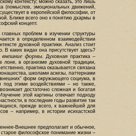
кому контексту; можно сказать, это лишь
ка (помыслов, эмоциональных движений,
о существует в европейской философии, от
ной. Ближе всего оно к понятию дхармы в
софский концепт.
 главных проблем в изучении структуры
ючается в определенном взаимодействии
тексте духовной практики. Анализ стоит
. В каких видах она присутствует здесь?
 внешние формы.
Духовная практика –
в лоне, в организме духовной традиции,
етственно, практика оказывается связана
монашества, школами аскезы, паттернами
е внешних" форм окружающего социума, в
 и под этими воздействиями – но также,
возникает достаточно сложная и богатая
Изучение этой картины отвечает подходу
частности, в последние годы развитие так
ящихся, прежде всего, к важнейшей для
сов – например, в истории исихастской
реннее-Внешнее предполагает и обычное,
и старое философское понимание жизни –