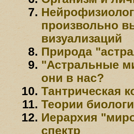
Нейрофизиолог
произвольно 
визуализаций
Природа "астр
"Астральные ми
они в нас?
Тантрическая к
Теории биологи
Иерархия "миро
спектр