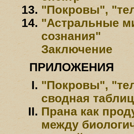
"Покровы", "те
"Астральные ми
сознания"
Заключение
ПРИЛОЖЕНИЯ
"Покровы", "те
cводная таблиц
Прана как прод
между биологи