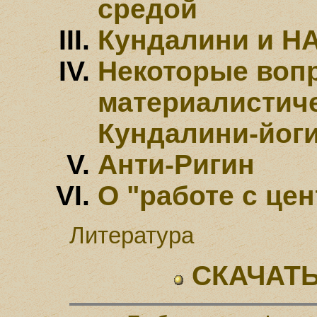
средой
Кундалини и Н
Некоторые воп
материалистич
Кундалини-йог
Анти-Ригин
О "работе с це
Литература
СКАЧАТЬ