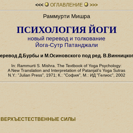
<<<
ОГЛАВЛЕHИЕ
>>>
Раммурти Мишра
ПСИХОЛОГИЯ ЙОГИ
новый перевод и толкование
Йога-Сутр Патанджали
еревод Д.Бурбы и М.Осиновского под ред. В.Винницко
In: Rammurti S. Mishra. The Textbook of Yoga Psychology:
A New Translation and Interpretation of Patanjali's Yoga Sutras
N.Y.: "Julian Press", 1971; К.: "София", М.: ИД "Гелиос", 2002
 СВЕРХЪЕСТЕСТВЕННЫЕ СИЛЫ
Е