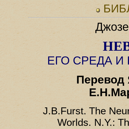
БИБ
Джозе
НЕ
ЕГО СРЕДА И
Перевод 
Е.Н.Ма
J.В.Furst. The Neur
Worlds. N.Y.: T