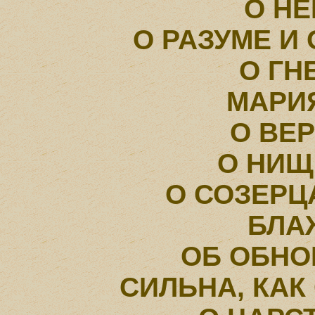
О Н
О РАЗУМЕ И
О ГН
МАРИ
О ВЕ
О HИЩ
О СОЗЕРЦ
БЛА
ОБ ОБНО
СИЛЬНА, КАК