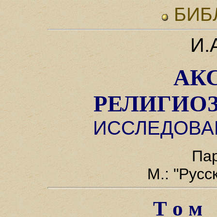
БИБ
И.
АК
РЕЛИГИО
ИССЛЕДОВАН
Пар
М.: "Русс
Т о м 