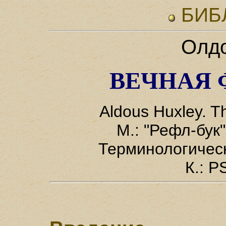
БИБ
Олдо
ВЕЧНАЯ
Aldous Huxley. T
М.: "Рефл-бук"
Терминологическ
К.: P