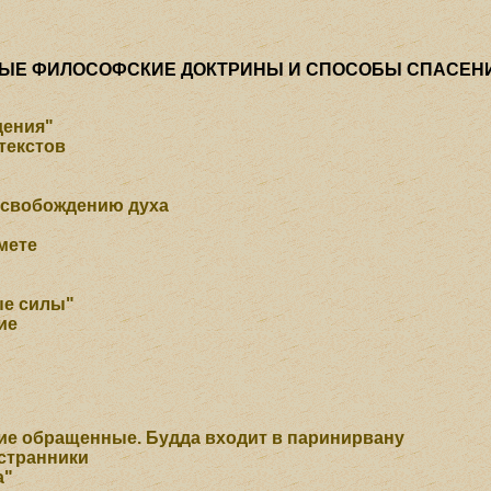
ВЫЕ ФИЛОСОФСКИЕ ДОКТРИНЫ И СПОСОБЫ СПАСЕН
дения"
текстов
освобождению духа
мете
ые силы"
ие
ние обращенные.
Будда входит в паринирвану
-странники
а"