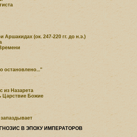
гиста
Аршакидах (ок. 247-220 гг. до н.э.)
а
 Времени
 остановлено..."
с из Назарета
ь Царствие Божие
 запаздывает
ГНОЗИС В ЭПОХУ ИМПЕРАТОРОВ