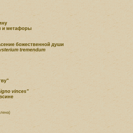
ину
ы и метафоры
асение божественной души
ysterium tremendum
тву"
signo vinces"
евсине
влена)