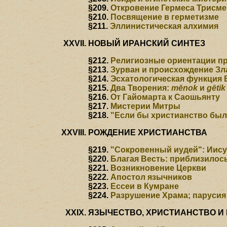
§209.
Откровение Гермеса Трисме
§210.
Посвящение в герметизме
§211.
Эллинистическая алхимия
НОВЫЙ ИРАНСКИЙ СИНТЕЗ
§212.
Религиозные ориентации при 
§213.
Зурван и происхождение Зл
§214.
Эсхатологическая функция
§215.
Два Творения:
mēnok
и
gētik
§216.
От Гайомарта к Саошьянту
§217.
Мистерии Митры
§218.
"Если бы христианство было
РОЖДЕНИЕ ХРИСТИАНСТВА
§219.
"Сокровенный иудей": Иису
§220.
Благая Весть: приблизилос
§221.
Возникновение Церкви
§222.
Апостол язычников
§223.
Ессеи в Кумране
§224.
Разрушение Храма; парусия
ЯЗЫЧЕСТВО, ХРИСТИАНСТВО И 