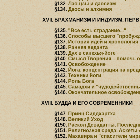
§132.
Лао-цзы и даосизм
§134.
Даосы и алхимия
БРАХМАНИЗМ И ИНДУИЗМ: ПЕР
§135.
"Все есть страдание..."
§136.
Способы высшего "пробуж
§137.
История идей и хронология 
§138.
Ранняя веданта
§139.
Дух в санкхья-йоге
§140.
Смысл Творения – помочь 
§141.
Освобождение
§142.
Йога: концентрация на пред
§143.
Техники йоги
§144.
Роль Бога
§145.
Самадхи и "чудодейственн
§146.
Окончательное освобожден
БУДДА И ЕГО СОВРЕМЕННИКИ
§147.
Принц Сиддхартха
§148.
Великий Уход
§150.
Раскол Девадатты. Послед
§151.
Религиозная среда. Аскеты
§152.
Махавира и "спасители мир