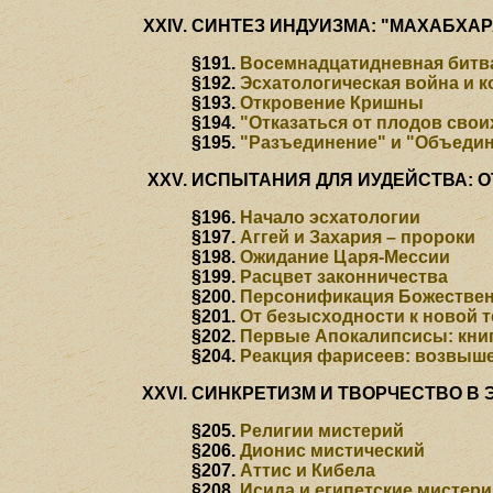
СИНТЕЗ ИНДУИЗМА: "МАХАБХАРА
§191.
Восемнадцатидневная битв
§192.
Эсхатологическая война и к
§193.
Откровение Кришны
§194.
"Отказаться от плодов свои
§195.
"Разъединение" и "Объеди
ИСПЫТАНИЯ ДЛЯ ИУДЕЙСТВА: 
§196.
Начало эсхатологии
§197.
Аггей и Захария – пророки
§198.
Ожидание Царя-Мессии
§199.
Расцвет законничества
§200.
Персонификация Божестве
§201.
От безысходности к новой т
§202.
Первые Апокалипсисы: книг
§204.
Реакция фарисеев: возвыш
СИНКРЕТИЗМ И ТВОРЧЕСТВО В
§205.
Религии мистерий
§206.
Дионис мистический
§207.
Аттис и Кибела
§208.
Исида и египетские мистер