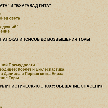
ТА" И "БХАГАВАД-ГИТА"
а
онец света
х деяний"
нение"
ОТ АПОКАЛИПСИСОВ ДО ВОЗВЫШЕНИЯ ТОРЫ
нной Премудрости
еодицее: Коэлет и Екклесиастика
а Даниила и Первая книга Еноха
ение Торы
 ЭЛЛИНИСТИЧЕСКУЮ ЭПОХУ: ОБЕЩАНИЕ СПАСЕНИЯ
ии