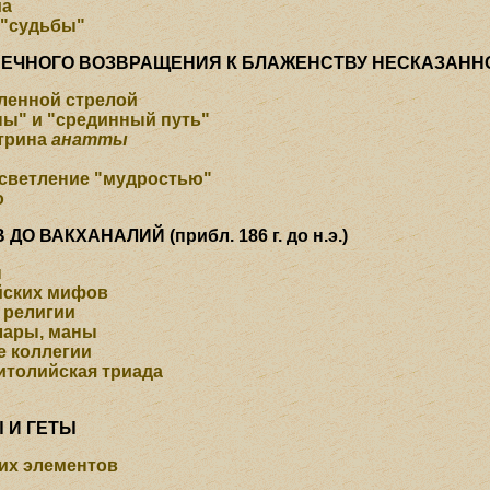
ма
 "судьбы"
 ВЕЧНОГО ВОЗВРАЩЕНИЯ К БЛАЖЕНСТВУ НЕСКАЗАНН
ленной стрелой
ы" и "срединный путь"
ктрина
анатты
осветление "мудростью"
о
В ДО ВАКХАНАЛИЙ
(прибл. 186 г. до н.э.)
ы
йских мифов
 религии
лары, маны
е коллегии
итолийская триада
 И ГЕТЫ
их элементов