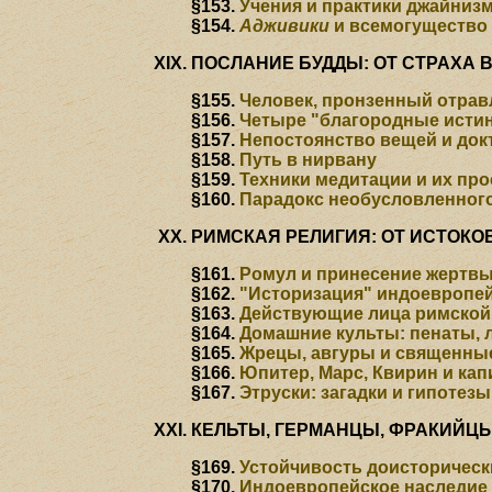
§153.
Учения и практики джайниз
§154.
Адживики
и всемогущество
ПОСЛАНИЕ БУДДЫ: ОТ СТРАХА
§155.
Человек, пронзенный отрав
§156.
Четыре "благородные истин
§157.
Непостоянство вещей и до
§158.
Путь в нирвану
§159.
Техники медитации и их пр
§160.
Парадокс необусловленног
РИМСКАЯ РЕЛИГИЯ: ОТ ИСТОКО
§161.
Ромул и принесение жертв
§162.
"Историзация" индоевропе
§163.
Действующие лица римской
§164.
Домашние культы: пенаты, 
§165.
Жрецы, авгуры и священны
§166.
Юпитер, Марс, Квирин и кап
§167.
Этруски: загадки и гипотезы
КЕЛЬТЫ, ГЕРМАНЦЫ, ФРАКИЙЦЫ
§169.
Устойчивость доисторическ
§170.
Индоевропейское наследие