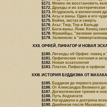
§171.
Можно ли восстановить кел
§172.
Друиды и их эзотерическое
§173.
Иггдрасиль и космогония д
§174.
Асы и ваны. Один и его чу
§175.
Война, экстаз и смерть
§176.
Асы: Тюр, Тор и Бальдр
§177.
Боги-ваны. Локи. Конец све
§178.
Фракийцы, "великие анони
§179.
Залмоксис и "иммортализа
ОРФЕЙ, ПИФАГОР И НОВАЯ ЭСХ
§180.
Легенды об Орфее: певец и
§181.
Орфические теогония и ант
§182.
Новая эсхатология
§183.
Платон, Пифагор и орфизм
ИСТОРИЯ БУДДИЗМА ОТ МАХАК
§185.
Буддизм до первого раскол
§186.
От Александра Великого до
§187.
Догматические трения и но
§188.
Путь бодхисатв
§189.
Нагарджуна и доктрина все
§190.
Джайнизм после Махавиры: 