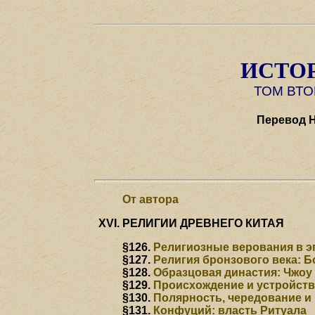
ИСТО
ТОМ ВТО
Перевод Н
От автора
РЕЛИГИИ ДРЕВНЕГО КИТАЯ
§126.
Религиозные верования в э
§127.
Религия бронзового века: Б
§128.
Образцовая династия: Чжоу
§129.
Происхождение и устройст
§130.
Полярность, чередование и
§131.
Конфуций: власть Ритуала