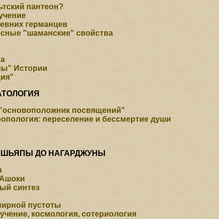
ьтский пантеон?
 учение
ревних германцев
десные "шаманские" свойства
та
мы" Истории
ция"
АТОЛОГИЯ
 "основоположник посвящений"
ропология:
переселение и бессмертие души
АШЬЯПЫ ДО НАГАРДЖУНЫ
а
 Ашоки
вый синтез
мирной пустоты
учение, космология, сотериология