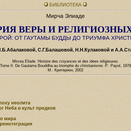
БИБЛИОТЕКА
Мирча Элиаде
РИЯ ВЕРЫ И РЕЛИГИОЗНЫХ
РОЙ: ОТ ГАУТАМЫ БУДДЫ ДО ТРИУМФА ХРИС
.Б.Абалаковой, С.Г.Балашовой, H.H.Кулаковой и A.A.С
Mircea Eliade. Histoire des croyances et des idees religieuses.
Tome II. De Gautama Bouddha au triomphe du christianisme. P.: Payot, 1978
М.: Критерион, 2002
поху неолита
ог Неба и культ предков
во мира
 реинтеграция