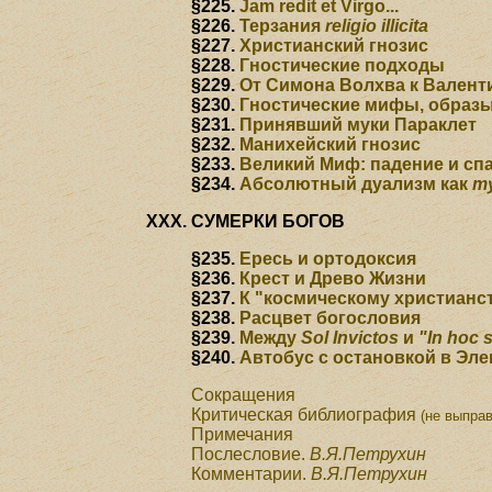
§225.
Jam redit et Virgo...
§226.
Терзания
religio illicita
§227.
Христианский гнозис
§228.
Гностические подходы
§229.
От Симона Волхва к Валент
§230.
Гностические мифы, образ
§231.
Принявший муки Параклет
§232.
Манихейский гнозис
§233.
Великий Миф: падение и сп
§234.
Абсолютный дуализм как
m
СУМЕРКИ БОГОВ
§235.
Ересь и ортодоксия
§236.
Крест и Древо Жизни
§237.
К "космическому христианс
§238.
Расцвет богословия
§239.
Между
Sol Invictos
и
"In hoc 
§240.
Автобус с остановкой в Эл
Сокращения
Критическая библиография
(не выпра
Примечания
Послесловие.
В.Я.Петрухин
Комментарии.
В.Я.Петрухин