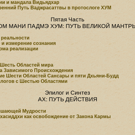
ии и мандала Видьядхар
тренний Путь Ваджрасаттвы в протослоге ХУМ
Пятая Часть
ОМ МАНИ ПАДМЭ ХУМ: ПУТЬ ВЕЛИКОЙ МАНТР
я реальности
 и измерение сознания
рма реализации
Шесть Областей мира
ла Зависимого Происхождения
ме Шести Областей Сансары и пяти Дхьяни-Будд
логов с Шестью Областями
Эпилог и Синтез
АХ: ПУТЬ ДЕЙСТВИЯ
ершающей Мудрости
асиддхи как освобождение от Закона Кармы