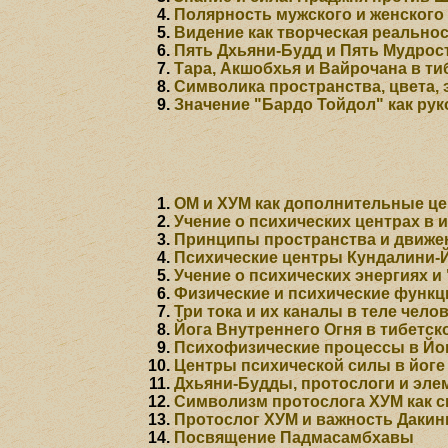
Полярность мужского и женског
Видение как творческая реально
Пять Дхьяни-Будд и Пять Мудрос
Тара, Акшобхья и Вайрочана в т
Символика пространства, цвета, 
Значение "Бардо Тойдол" как рук
ОМ и ХУМ как дополнительные це
Учение о психических центрах в 
Принципы пространства и движе
Психические центры Кундалини-Й
Учение о психических энергиях и 
Физические и психические функц
Три тока и их каналы в теле чело
Йога Внутреннего Огня в тибетск
Психофизические процессы в Йог
Центры психической силы в йоге
Дхьяни-Будды, протослоги и эле
Символизм протослога ХУМ как с
Протослог ХУМ и важность Дакин
Посвящение Падмасамбхавы