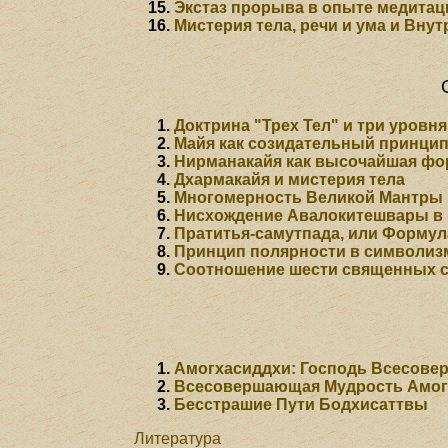
Экстаз прорыва в опыте медитац
Мистерия тела, речи и ума и Вну
Доктрина "Трех Тел" и три уровн
Майя как созидательный принцип
Нирманакайя как высочайшая фо
Дхармакайя и мистерия тела
Многомерность Великой Мантры
Нисхождение Авалокитешвары в 
Пратитья-самутпада, или Форму
Принцип полярности в символиз
Соотношение шести священных с
Амогхасиддхи: Господь Всесов
Всесовершающая Мудрость Амогх
Бесстрашие Пути Бодхисаттвы
Литература