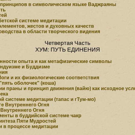
о принципов в символическом языке Ваджраяны
сть
тей
ибетской системе медитации
элементов, жестов и духовных качеств
оводства в области творческого видения
Четвертая Часть
ХУМ: ПУТЬ ЕДИНЕНИЯ
нности опыта и как метафизические символы
индуизме и Буддизме
ния
оги и их физиологические соответствия
"пять оболочек" (коша)
ии праны и принцип движения (вайю) как исходное ус
века
ой системе медитации (тапас и гТум-мо)
е Внутреннего Огня
 Внутреннего Огня
менты в буддийской системе чакр
интеза Пяти Мудростей
и в процессе медитации