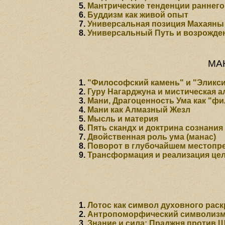
Мантрические тенденции раннего
Буддизм как живой опыт
Универсальная позиция Махаяны
Универсальный Путь и возрожде
МА
"Философский камень" и "Эликс
Гуру Нагарджуна и мистическая 
Мани, Драгоценность Ума как "ф
Мани как Алмазный Жезл
Мысль и материя
Пять скандх и доктрина сознания
Двойственная роль ума (манас)
Поворот в глубочайшем местопр
Трансформация и реализация це
Лотос как символ духовного рас
Антропоморфический символизм
Знание и сила: Праджня против 