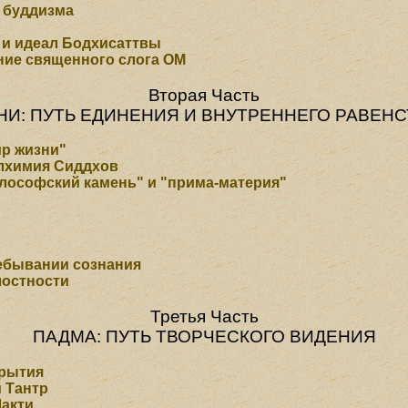
 буддизма
 и идеал Бодхисаттвы
ние священного слога ОМ
Вторая Часть
НИ: ПУТЬ ЕДИНЕНИЯ И ВНУТРЕННЕГО РАВЕНС
ир жизни"
алхимия Сиддхов
илософский камень" и "прима-материя"
ебывании сознания
лостности
Третья Часть
ПАДМА: ПУТЬ ТВОРЧЕСКОГО ВИДЕНИЯ
крытия
 Тантр
Шакти