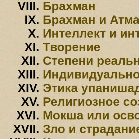
Брахман
Брахман и Атм
Интеллект и ин
Творение
Степени реаль
Индивидуально
Этика упаниша
Религиозное со
Мокша или осв
Зло и страдани