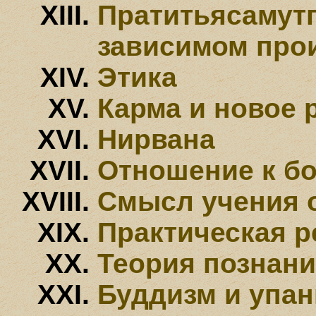
Пратитьясамутп
зависимом про
Этика
Карма и новое 
Нирвана
Отношение к бо
Смысл учения 
Практическая р
Теория познан
Буддизм и упа