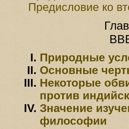
Предисловие ко в
Глав
ВВ
Природные усл
Основные черт
Некоторые обв
против индийс
Значение изуче
философии