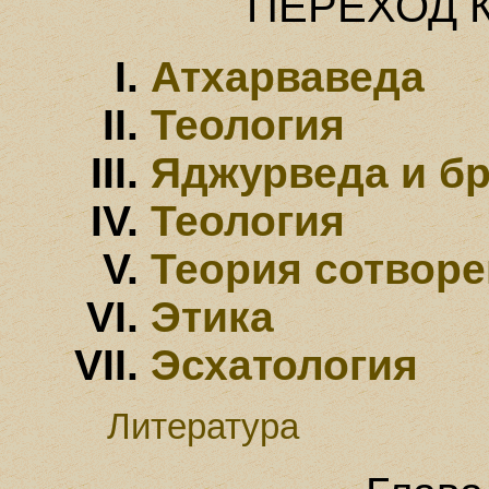
ПЕРЕХОД 
Атхарваведа
Теология
Яджурведа и б
Теология
Теория сотвор
Этика
Эсхатология
Литература