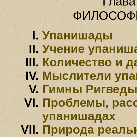
Глава
ФИЛОСОФ
Упанишады
Учение упаниш
Количество и д
Мыслители уп
Гимны Ригведы
Проблемы, рас
упанишадах
Природа реаль