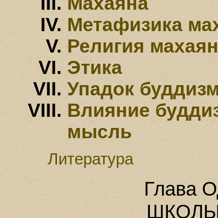
Махаяна
Метафизика ма
Религия махая
Этика
Упадок буддизм
Влияние будди
мысль
Литература
Глава О
ШКОЛЫ