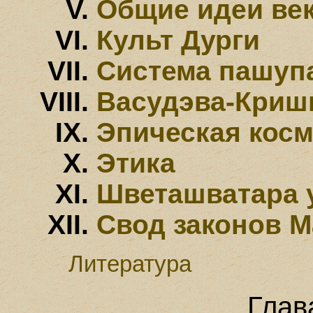
Общие идеи ве
Культ Дурги
Система пашуп
Васудэва-Криш
Эпическая кос
Этика
Шветашватара 
Свод законов М
Литература
Глав