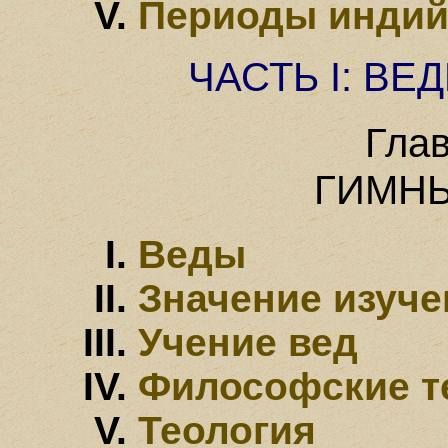
Периоды индий
ЧАСТЬ I: В
Гла
ГИМН
Веды
Значение изуче
Учение вед
Философские т
Теология