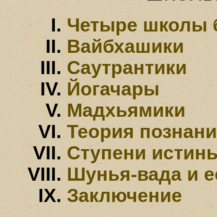
Четыре школы 
Вайбхашики
Саутрантики
Йогачары
Мадхьямики
Теория познан
Ступени истины
Шунья-вада и е
Заключение