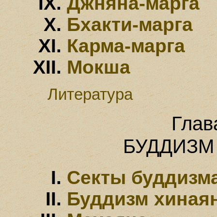
Джняна-марга
Бхакти-марга
Карма-марга
Мокша
Литература
Глав
БУДДИЗМ
Секты буддизм
Буддизм хиная