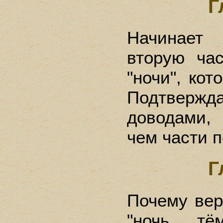
Г
Начинает 
вторую ча
"ночи", кот
Подтвер
доводами, 
чем части п
Г
Почему вер
"ночь тё