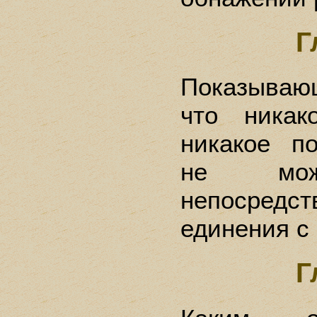
Г
Показыва
что никак
никакое п
не мож
непосредс
единения с
Г