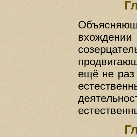
Г
Объясняю
вхожде
созерцате
продвига
ещё не раз
естествен
деятельнос
естественн
Г