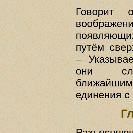
Говорит о
воображени
появляющи
путём свер
– Указывае
они сл
ближайш
единения с
Г
Разъясн