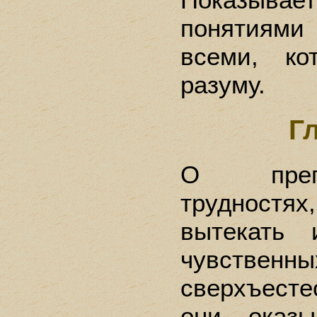
понятиями 
всеми, ко
разуму.
Г
О преп
трудностях
вытекать 
чувственн
сверхъест
они оказы