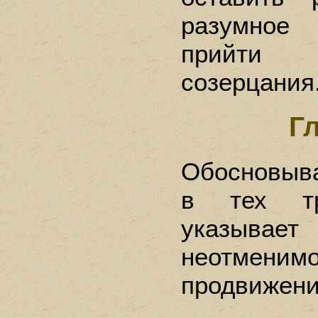
разумное
прийти 
созерцания
Г
Обосновыв
в тех т
указыв
неотме
продвижени