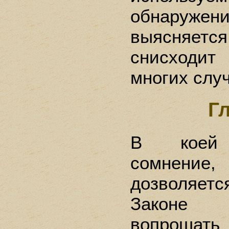
обнаружен
выясняет
снисходит
многих случ
Г
В коей 
сомнени
дозволяе
Законе
вопро