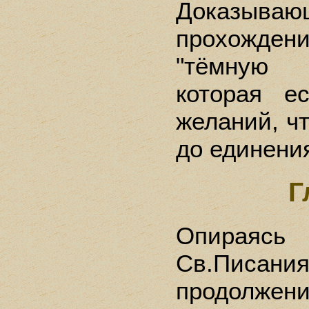
Доказываю
прохожден
"тёмную 
которая е
желаний, ч
до единения
Г
Опираясь
Св.Писания
продолже