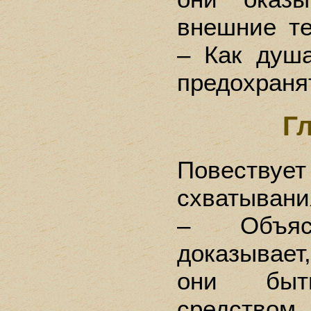
внешние те
– Как душ
предохраня
Г
Повествует
схватывани
– Объя
доказывае
они быт
средством