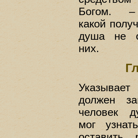
Богом. – 
какой получ
душа не о
них.
Г
Указывает
должен за
человек д
мог узнат
оставить 