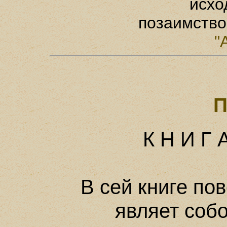
исхо
позаимство
"
П
К Н И Г 
В сей книге пов
являет собо