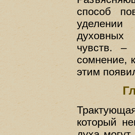
способ по
уделени
духовных
чувств. –
сомнение, к
этим появи
Г
Трактующ
который не
духа могут