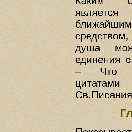
Каким о
являетс
ближайшим
средством
душа мо
единения с
– Что по
цитатам
Cв.Писания
Г
Показывает