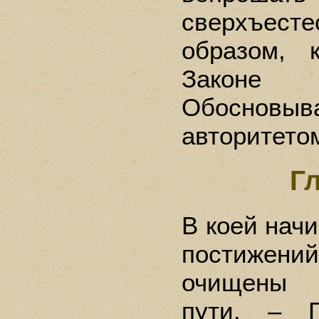
сверхъесте
образом, 
Законе
Обоснов
авторитето
Г
В коей начи
постижени
очищены 
пути. – Г