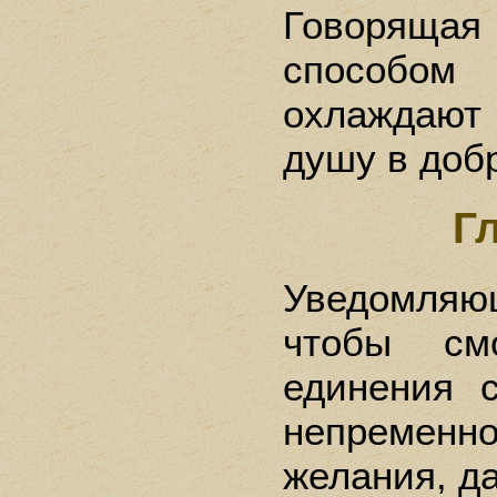
Говорящая
способо
охлаждаю
душу в доб
Г
Уведомляю
чтобы см
единения 
непремен
желания, д