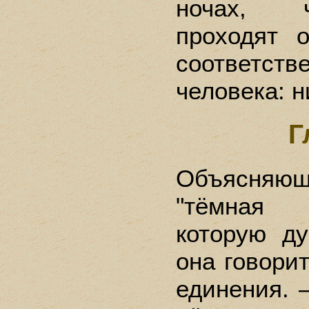
ночах, 
проходят 
соответств
человека: 
Г
Объясняюща
"тёмная 
которую д
она говорит
единения. 