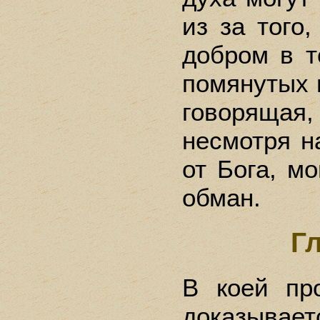
из за того,
добром в т
помянутых 
говорящ
несмотря н
от Бога, мо
обман.
Г
В коей пр
доказывает