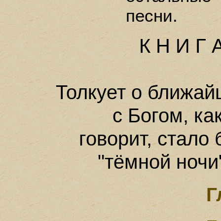
песни.
К Н И Г 
Толкует о ближа
с Богом, ка
говорит, стало 
"тёмной ночи"
Г