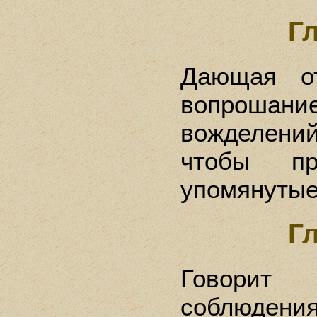
Г
Дающая от
вопрош
вожделени
чтобы пр
упомянуты
Г
Говори
соблюдени