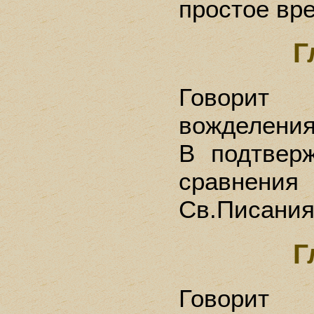
простое вр
Г
Говорит
вожделения
В подтвер
сравнени
Св.Писания
Г
Говорит