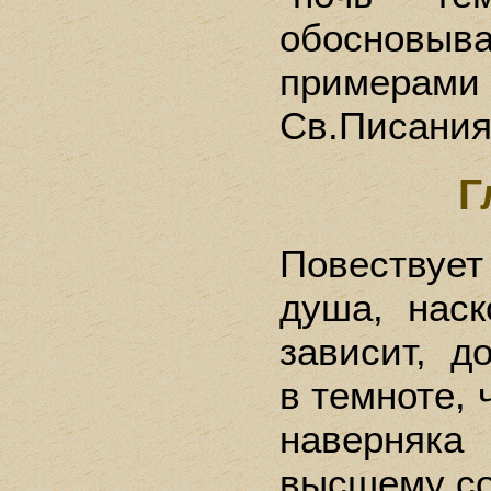
обосновыв
примерам
Св.Писания
Г
Повествуе
душа, наск
зависит, д
в темноте, 
наверняка
высшему со