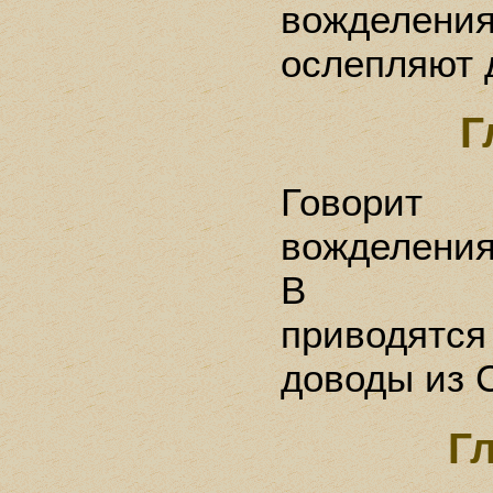
вожделени
ослепляют 
Г
Говорит
вожделения
В подт
приводятс
доводы из 
Г