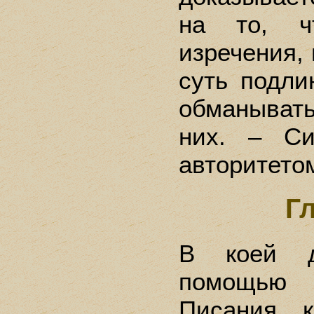
на то, ч
изречения, 
суть подл
обманывать
них. – Си
авторитето
Г
В коей д
помощью
Писания, 