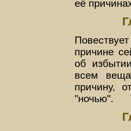
её причинах
Г
Повеств
причине сей
об избыти
всем веща
причину, о
"ночью".
Г