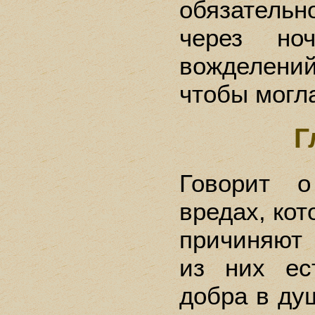
обязательн
через ноч
вожделений
чтобы могла
Г
Говорит о
вредах, ко
причиняют
из них ес
добра в душ