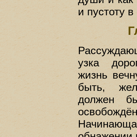
и пустоту в
Г
Рассуждаю
узка доро
жизнь вечн
быть, же
должен б
освобождё
Начинающа
обнажении 