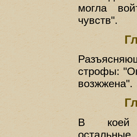
могла вой
чувств".
Г
Разъясняю
строфы: "О
возжжена".
Г
В коей 
остальные 