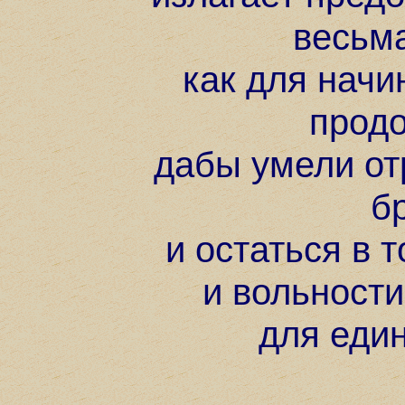
весьм
как для начи
прод
дабы умели от
б
и остаться в 
и вольности
для еди