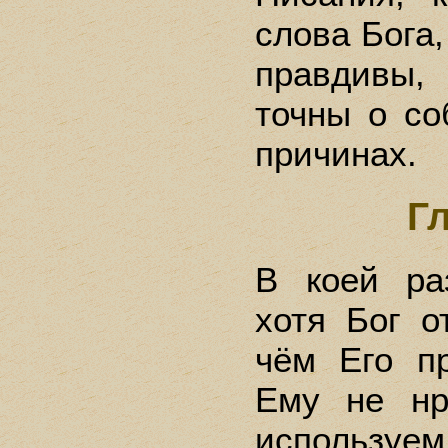
слова Бога,
правдивы,
точны о со
причинах.
Г
В коей раз
хотя Бог о
чём Его п
Ему не нр
используе