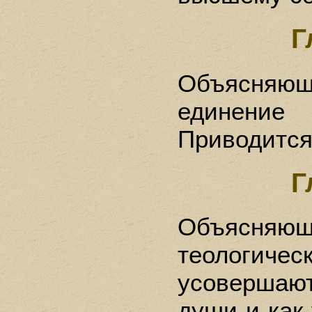
Г
Объясняющ
единени
Приводится
Г
Объясняю
теологичес
усовершаю
души и как