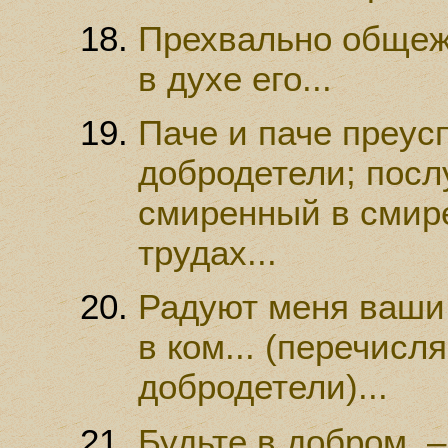
Прехвально общежи
в духе его...
Паче и паче преус
добродетели; пос
смиренный в смир
трудах...
Радуют меня ваши 
в ком... (перечисл
добродетели)...
Будьте в добром, –