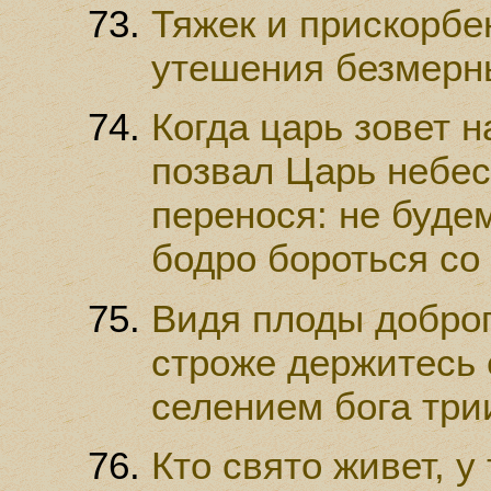
Тяжек и прискорбен
утешения безмерны
Когда царь зовет н
позвал Царь небес
перенося: не буде
бодро бороться со 
Видя плоды доброг
строже держитесь 
селением бога трии
Кто свято живет, у