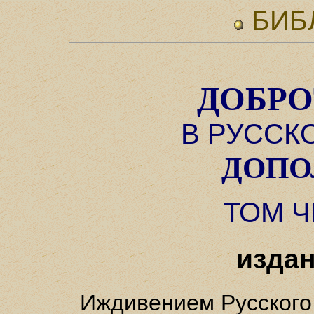
БИБ
ДОБР
В РУССК
ДОПО
ТОМ 
издан
Иждивением Русского