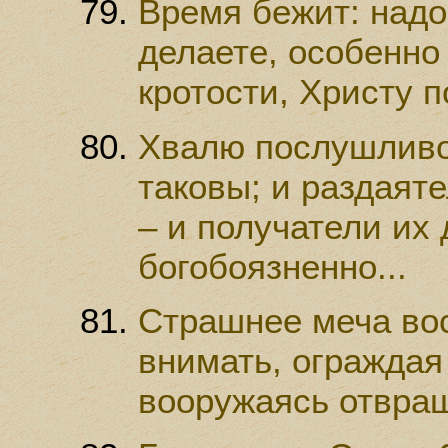
Время бежит: надо
делаете, особенно
кротости, Христу п
Хвалю послушливо
таковы; и раздаят
– и получатели их
богобоязненно...
Страшнее меча во
внимать, ограждая
вооружаясь отвраще