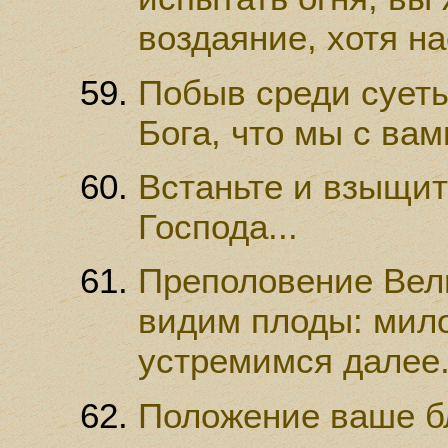
воздаяние, хотя н
Побыв среди суеты
Бога, что мы с вам
Встаньте и взыщит
Господа...
Преполовение Вели
видим плоды: мило
устремимся далее.
Положение ваше б