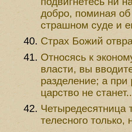
подвигнетесь ни на
добро, поминая об 
страшном суде и е
Страх Божий отвра
Относясь к эконому
власти, вы вводит
разделение; а при
царство не станет..
Четыредесятница 
телесного только, 