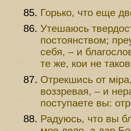
Горько, что еще дв
Утешаюсь твердос
постоянством; пре
себя, – и благосло
те же, кои не таков
Отрекшись от мiра,
воззревая, – и нер
поступаете вы: отр
Радуюсь, что вы бл
мое дело, а дар Б