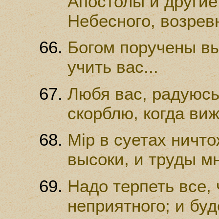
Апостолы и други
Небесного, возревн
Богом поручены вы
учить вас...
Любя вас, радуюсь,
скорблю, когда виж
Мiр в суетах ничт
высоки, и труды м
Надо терпеть все,
неприятного; и бу