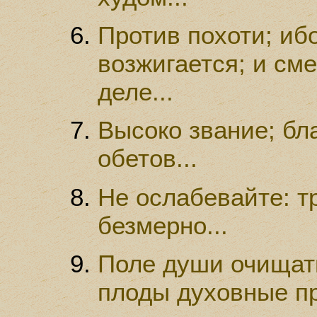
Против похоти; иб
возжигается; и сме
деле...
Высоко звание; бл
обетов...
Не ослабевайте: т
безмерно...
Поле души очищать
плоды духовные пр