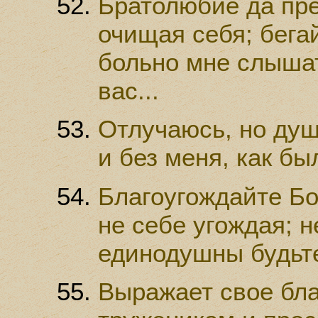
Братолюбие да пре
очищая себя; бега
больно мне слышат
вас...
Отлучаюсь, но душ
и без меня, как бы
Благоугождайте Бог
не себе угождая; н
единодушны будьте
Выражает свое бла