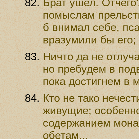
Брат ушел. Отчего
помыслам прельст
б внимал себе, пс
вразумили бы его; 
Ничто да не отлуч
но пребудем в под
пока достигнем в м
Кто не тако нечест
живущие; особенн
содержанием мона
обетам...