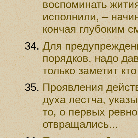
воспоминать жития
исполнили, – начи
кончая глубоким с
Для предупрежден
порядков, надо дав
только заметит кто
Проявления действ
духа лестча, указ
то, о первых ревно
отвращались...