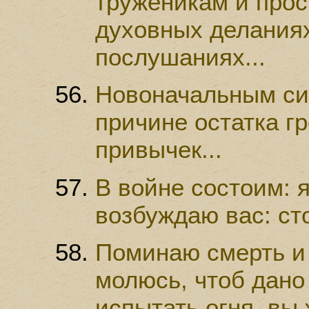
труженикам и прос
духовных деланиях
послушаниях...
Новоначальным си
причине остатка г
привычек...
В войне состоим: я
возбуждаю вас: сто
Поминаю смерть и 
молюсь, чтоб дано
испытать огня, вы 