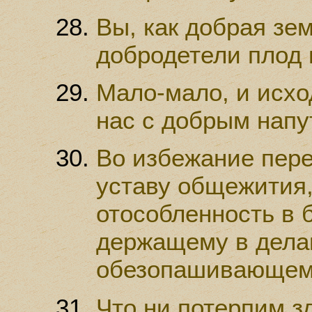
Вы, как добрая зем
добродетели плод 
Мало-мало, и исход
нас с добрым напу
Во избежание пер
уставу общежития
отособленность в 
держащему в делан
обезопашивающему
Что ни потерпим з