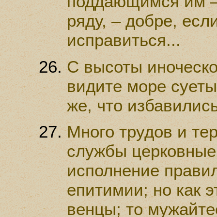
поддающимся им – 
ряду, – добре, есл
исправиться...
С высоты иноческо
видите море сует
же, что избавились 
Много трудов и те
службы церковные,
исполнение прави
епитимии; но как э
венцы; то мужайтес