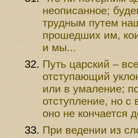
неописанное; буде
трудным путем наш
прошедших им, кои
и мы...
Путь царский – все
отступающий уклон
или в умаление; п
отступление, но с 
оно не кончается д
При ведении из сл