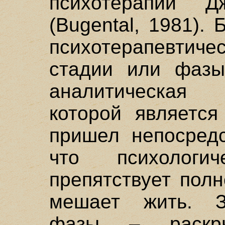
психотерапии Д
(Bugental, 1981).
психотерапевтич
стадии или фазы
аналитическая
которой является
пришел непосредс
что психологи
препятствует пол
мешает жить. З
фазы – раскр