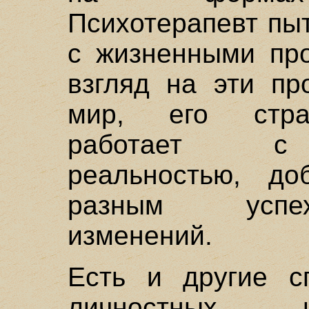
Психотерапевт пы
с жизненными про
взгляд на эти пр
мир, его страт
работае
реальностью, до
разным ус
изменений.
Есть и другие с
личностных и