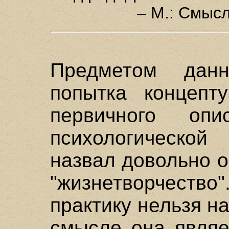
– М.: Смысл
Предметом данн
попытка концепт
первичного оп
психологической
назвал довольно 
"жизнетворчество
практику нельзя на
смысле она являе