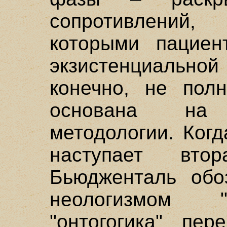
сопротивлений,
которыми пациен
экзистенциально
конечно, не пол
основана на п
методологии. Ког
наступает вто
Бьюдженталь обо
неологизмом "
"онтогогика" пер