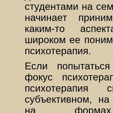
студентами на се
начинает прини
каким-то аспек
широком ее поним
психотерапия.
Если попытаться
фокус психотера
психотерапия с
субъективном, на
на формах 