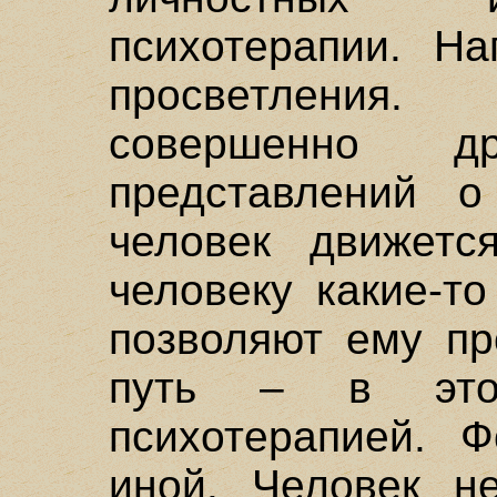
психотерапии. На
просветления
совершенно д
представлений о
человек движетс
человеку какие-т
позволяют ему пр
путь – в это
психотерапией. Ф
иной. Человек н