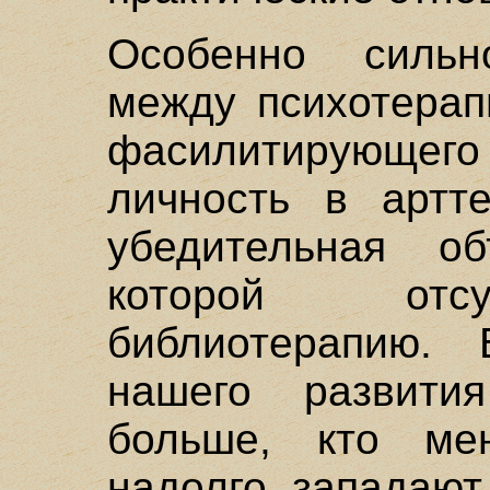
Особенно силь
между психотера
фасилитирующе
личность в артте
убедительная об
которой отсу
библиотерапию.
нашего развити
больше, кто мен
надолго западают