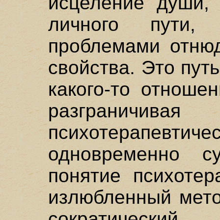
исцеление души,
личного пути,
проблемами отнюд
свойства. Это пут
какого-то отноше
разграничива
психотерапевтиче
одновременно с
понятие психотер
излюбленный мето
сократически