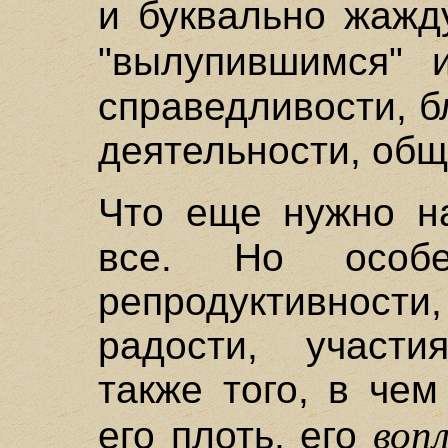
и буквально жажд
"вылупившимся" 
справедливости, б
деятельности, общ
Что еще нужно 
все. Но особе
репродуктивнос
радости, участия
также того, в че
воп
его плоть, его