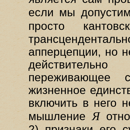
если мы допусти
просто кантов
трансцендент
апперцепции, но н
действительн
переживающее с
жизненное единст
включить в него н
Я
мышление
отно
2) признаки его 