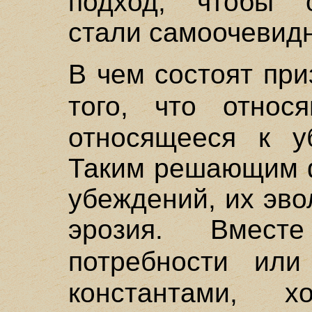
подход, чтобы 
стали самоочевид
В чем состоят пр
того, что отно
относящееся к у
Таким решающим ф
убеждений, их эв
эрозия. Вмес
потребности ил
константами, 