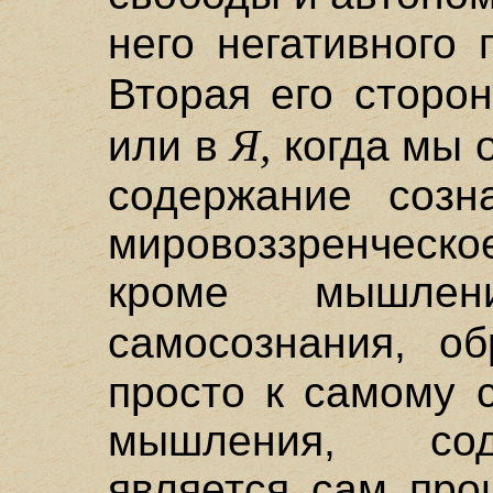
него негативного
Вторая его сторон
Я,
или в
когда мы о
содержание созн
мировоззренческ
кроме мышлен
самосознания, о
просто к самому 
мышления, сод
является сам про