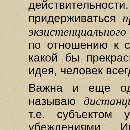
действительности
п
придерживаться
экзистенциальног
по отношению к с
какой бы прекра
идея, человек все
Важна и еще од
дистанц
называю
т.е. субъектом 
убеждениями. И