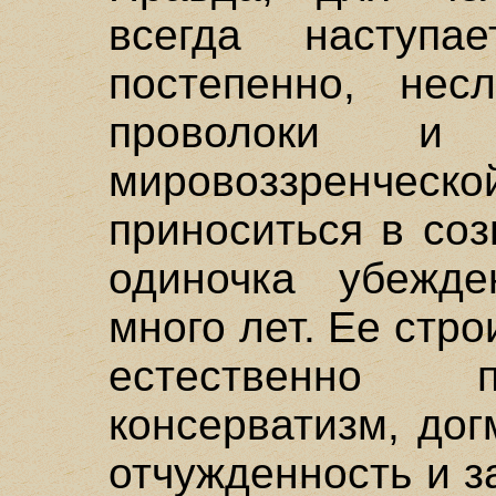
всегда наступа
постепенно, нес
проволоки и 
мировоззренче
приноситься в соз
одиночка убежде
много лет. Ее стр
естественно 
консерватизм, дог
отчужденность и з