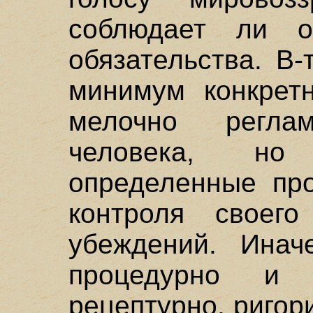
соблюдает ли о
обязательства. В-
минимум конкретн
мелочно реглам
человека, но
определенные про
контроля своег
убеждений. Инач
процедурно и 
рецептурно, ригор