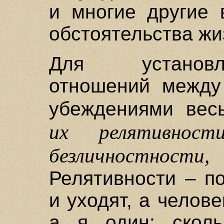
и многие другие 
обстоятельства жи
Для установл
отношений между
убеждениями вес
их релятивност
безличностност
Релятивности – п
и уходят, а челове
а я один; сколь