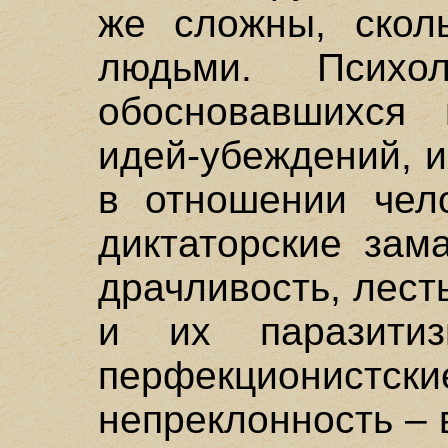
же сложны, скол
людьми. Психо
обосновавшихся 
идей-убеждений, и
в отношении чел
диктаторские зам
драчливость, лест
и их паразитиз
перфекционистски
непреклонность – 