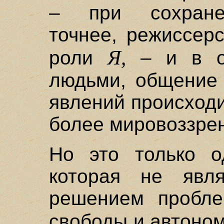
– при сохранен
точнее, режиссер
Я,
роли
– и в от
людьми, общение 
явлений происходи
более мировоззрен
Но это только о
которая не явля
решением пробле
свободы и автоно