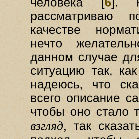
человека [
6
]. 
рассматриваю п
качестве норма
нечто желатель
данном случае дл
ситуацию так, ка
надеюсь, что ск
всего описание с
чтобы оно стало 
взгляд,
так сказат