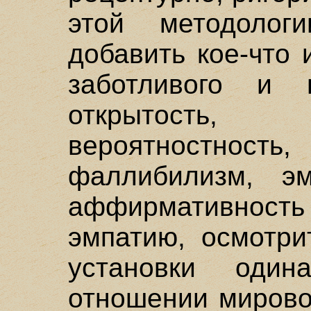
этой методоло
добавить кое-что 
заботливого и 
открытость
вероятностнос
фаллибилизм, эм
аффирмативнос
эмпатию, осмотри
установки оди
отношении мирово