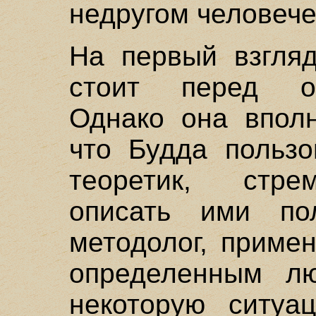
недругом человече
На первый взгляд
стоит перед ог
Однако она вполн
что Будда пользо
теоретик, стре
описать ими по
методолог, приме
определенным л
некоторую ситуац