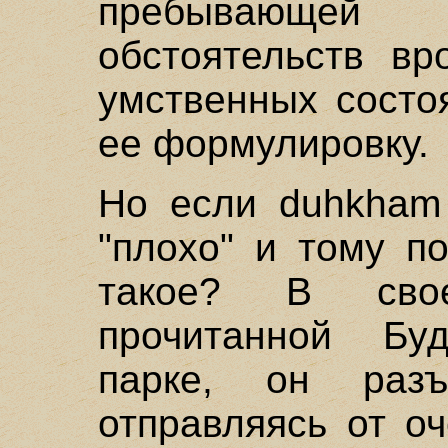
пребывающей 
обстоятельств вр
умственных состо
ее формулировку.
Но если duhkham 
"плохо" и тому п
такое? В сво
прочитанной Бу
парке, он разъ
отправляясь от о