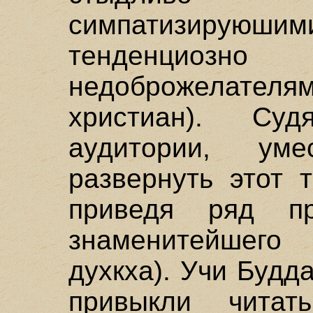
симпатизируюш
тенденциозно
недоброжелат
христиан). Су
аудитории, ум
развернуть этот 
приведя ряд п
знаменитейшего 
духкха). Учи Будд
привыкли читат