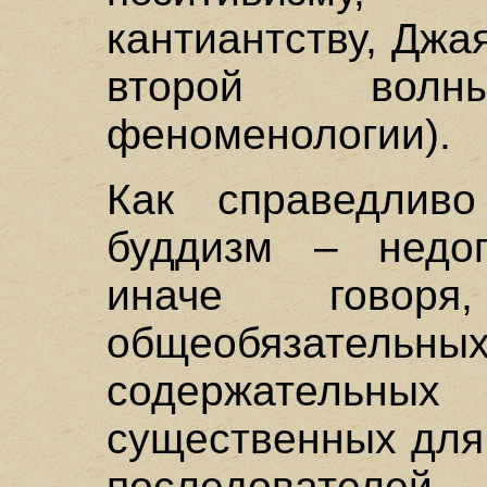
кантиантству, Джа
второй вол
феноменологии).
Как справедливо
буддизм – недог
иначе гово
общеобязатель
содержатель
существенных для
последовател