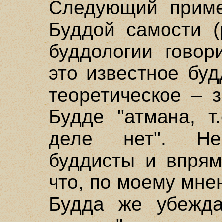
Следующий приме
Буддой самости (
буддологии говор
это известное бу
теоретическое – з
Будде "атмана, т
деле нет". Не
буддисты и впрям
что, по моему мн
Будда же убежда