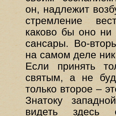
он, надлежит возб
стремление вес
каково бы оно ни
сансары. Во-втор
на самом деле ник
Если принять то
святым, а не бу
только второе – э
Знатоку западно
видеть здесь 