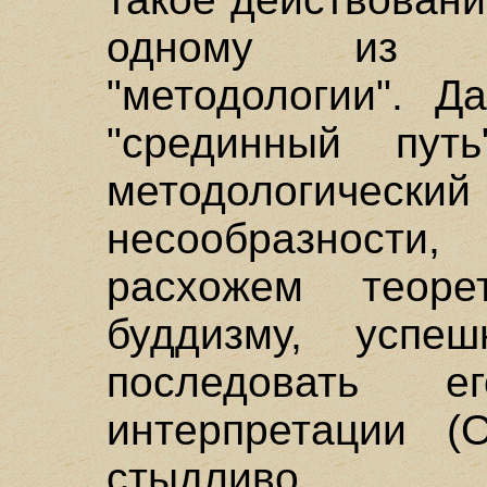
одному из ас
"методологии". Д
"срединный путь
методологическ
несообразност
расхожем теоре
буддизму, успе
последовать ег
интерпретации 
стыдливо 