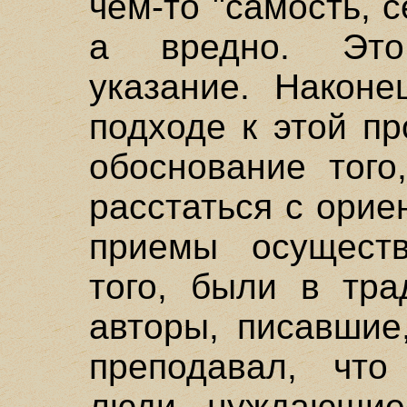
чем-то "самость, с
а вредно. Это
указание. Наконе
подходе к этой п
обоснование того
расстаться с орие
приемы осуществ
того, были в тра
авторы, писавшие
преподавал, что
люди, нуждающие