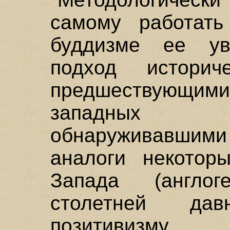
самому работать
буддизме ее ув
подход историч
предшествующ
западных и
обнаруживавши
аналоги некотор
Запада (англог
столетней да
позитивизму,