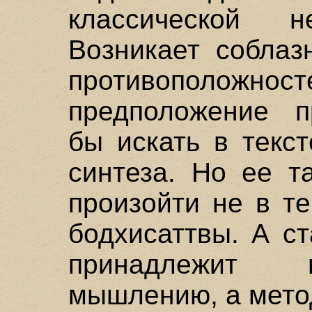
классической н
Возникает соблаз
противополож
предположение п
бы искать в текс
синтеза. Но ее т
произойти не в те
бодхисаттвы. А с
принадлежит 
мышлению, а мето