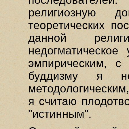
религиозную д
теоретических по
данной религ
недогматическое 
эмпирическим, с
буддизму я н
методологическим,
я считаю плодотво
"истинным".