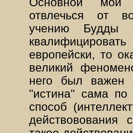
Основной мой 
отвлечься от в
учению Будды 
квалифицирова
европейски, то ок
великий феномено
него был важен 
"истина" сама по
способ (интеллек
действовования 
такое действовани