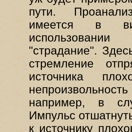
пути. Проанали
имеется в в
использовании
"страдание". Здес
стремление отпр
источника плох
непроизвольность 
например, в сл
Импульс отшатнутьс
к источнику плохо