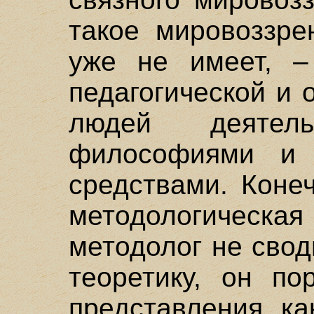
такое мировоззре
уже не имеет, –
педагогической и
людей деятель
философиями и 
средствами. Коне
методологическ
методолог не своди
теоретику, он по
представления ка