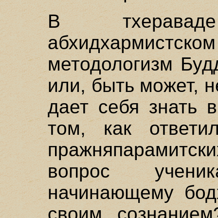
В тхерава
абхидхармис
методологизм Буд
или, быть может, н
дает себя знать 
том, как ответ
пражняпарамитс
вопрос учени
начинающему бодх
своим сознанием?