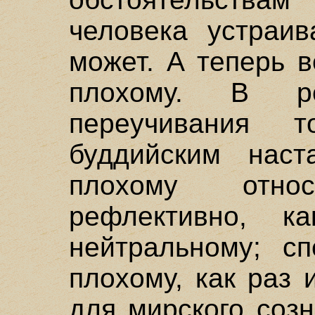
человека устраив
может. А теперь 
плохому. В ре
переучивания т
буддийским наст
плохому отно
рефлективно, 
нейтральному; с
плохому, как раз
для мирского созн