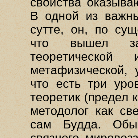
свойства оказыва
В одной из важны
сутте, он, по сущ
что вышел за
теоретическо
метафизической, 
что есть три уро
теоретик (предел 
методолог как св
сам Будда. Обы
связного мировоз