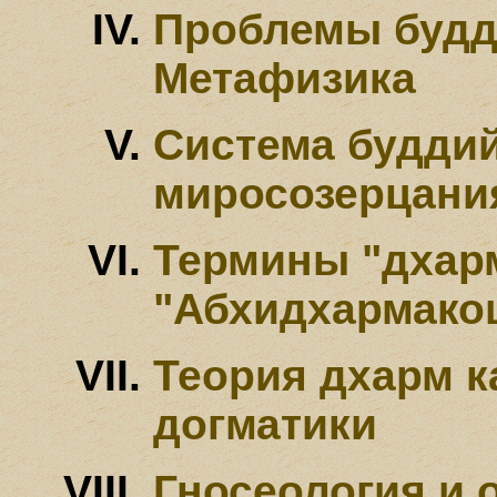
Проблемы будд
Метафизика
Система будди
миросозерцания
Термины "дхарм
"Абхидхармако
Теория дхарм к
догматики
Гносеология и 