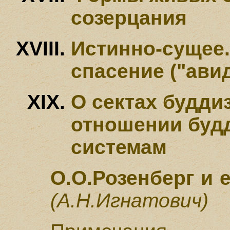
созерцания
Истинно-сущее.
спасение ("ави
О сектах будди
отношении будд
системам
О.О.Розенберг и 
(А.Н.Игнатович)