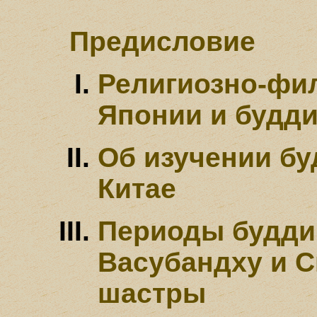
Предисловие
Религиозно-фи
Японии и будд
Об изучении бу
Китае
Периоды будди
Васубандху и С
шастры