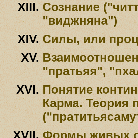
Сознание ("читт
"виджняна")
Силы, или проц
Взаимоотношени
"пратьяя", "пха
Понятие контин
Карма. Теория
("пратитьясаму
Формы живых с