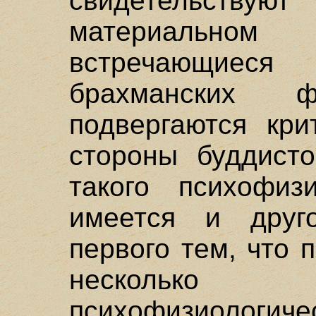
свидетельств
материальном
встречающиес
брахманских ф
подвергаются кри
стороны буддисто
такого психофизи
имеется и друг
первого тем, что 
нескольк
психофизиологиче