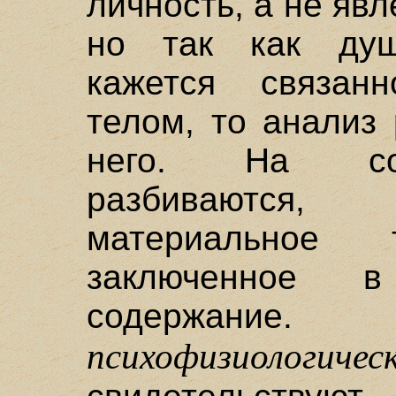
личность, а не яв
но так как душ
кажется связан
телом, то анализ
него. На сос
разбиваются,
материальное
заключенное 
содержан
психофизиоло