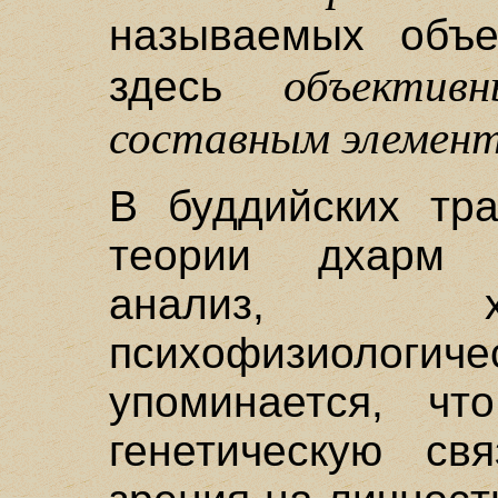
называемых объек
объектив
здесь
составным элемен
В буддийских тра
теории дхарм 
анализ, х
психофизиоло
упоминается, чт
генетическую св