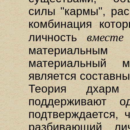
силы "кармы", ра
комбинация котор
вместе
личность
материальным
материальный м
является составн
Теория дхарм
поддерживают о
подтверждается, 
разбивающий ли