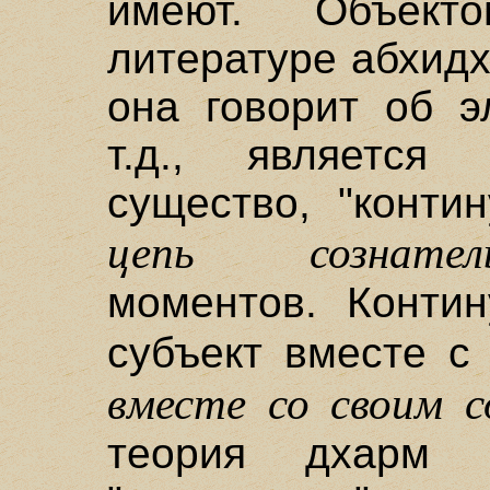
имеют. Объект
литературе абхидх
она говорит об э
т.д., является 
существо, "контин
цепь сознател
моментов. Контин
субъект вместе с
вместе со своим 
теория дхарм и