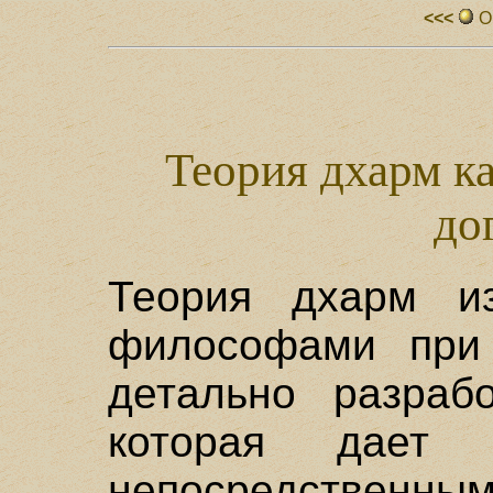
<<<
О
Теория дхарм к
до
Теория дхарм из
философами при
детально разрабо
которая дает 
непосредственны