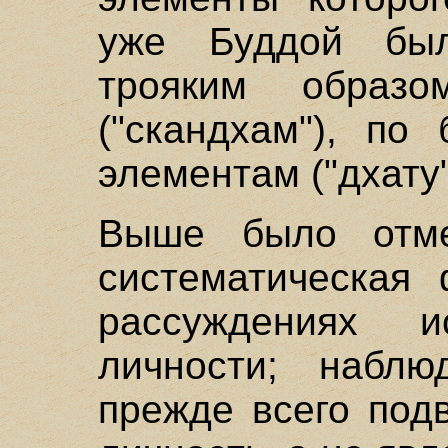
уже Буддой был
трояким образо
("скандхам"), по
элементам ("дхату"
Выше было отме
систематическая
рассуждениях 
личности; набл
прежде всего под