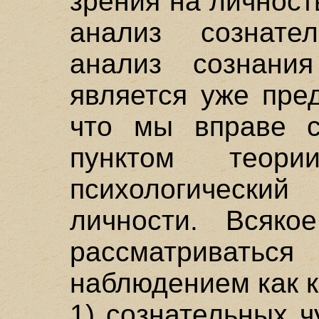
зрения на личност
анализ сознател
анализ сознани
является уже пре
что мы вправе с
пунктом теор
психологический
личности. Всяко
рассматриват
наблюдением как к
1) сознательных 