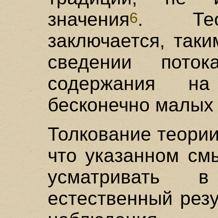
значения
. Тео
6
заключается, так
сведении пото
содержания на
бесконечно малых 
Толкование теории
что указанном см
усматривать 
естественный резу