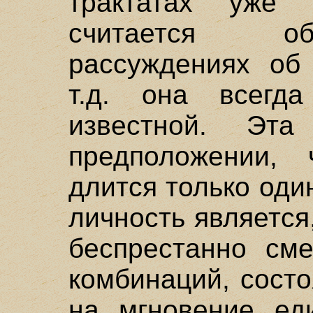
трактатах уже 
считается об
рассуждениях об 
т.д. она всегда
известной. Эт
предположении,
длится только оди
личность является
беспрестанно см
комбинаций, сост
на мгновение ед