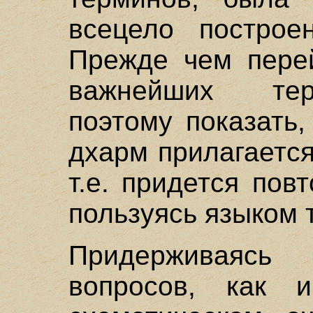
всецело построе
Прежде чем перей
важнейших тер
поэтому показать
дхарм прилагается
т.е. придется пов
пользуясь языком 
Придерживаяс
вопросов, как 