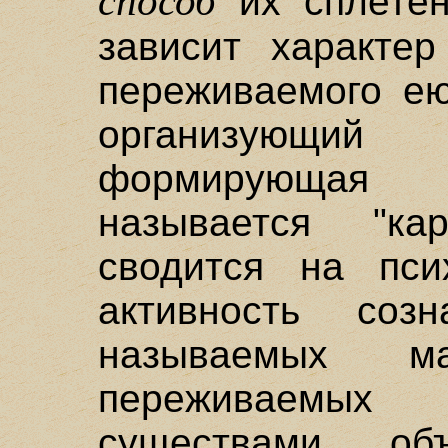
способ
их сплетен
зависит характер
переживаемого ею
организующи
формирующая 
называется "кар
сводится на пси
активность соз
называемых ма
переживаемы
существами, об