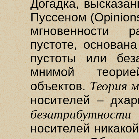
Догадка, высказа
Пуссеном (Opinions
мгновенности 
пустоте, основан
пустоты или без
мнимой теори
Теория 
объектов.
носителей – дхар
безатрибутности
носителей никакой