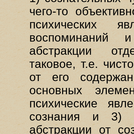
чего-то объектив
психических я
воспоминаний
абстракции от
таковое, т.е. чис
от его содержа
основных элемен
психические явл
сознания и 3) 
абстракции от со