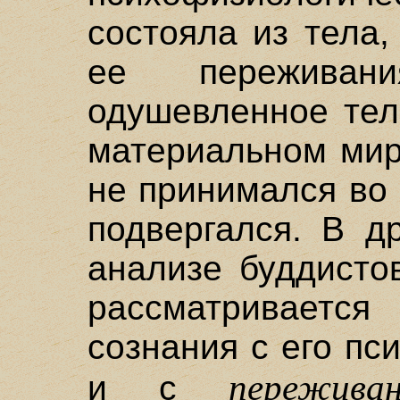
состояла из тела
ее переживан
одушевленное тел
материальном мир
не принимался во
подвергался. В д
анализе буддисто
рассматриваетс
сознания с его п
пережива
и с