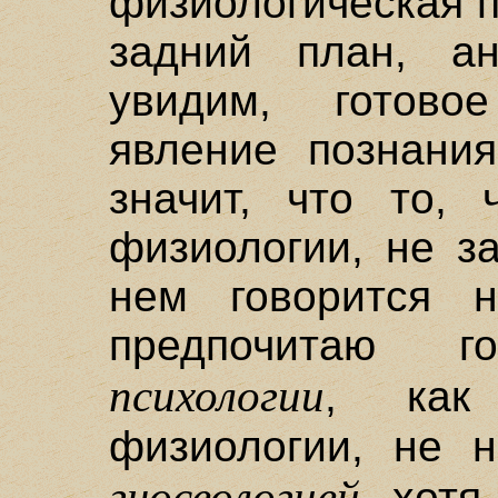
физиологическая п
задний план, ан
увидим, готово
явление познания
значит, что то, 
физиологии, не з
нем говорится 
предпочитаю 
психологии
, как
физиологии, не 
гносеологией
, хотя