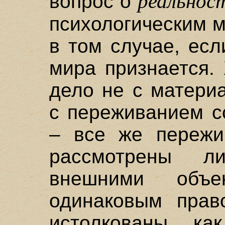
реальнос
вопрос о
психологическим 
в том случае, ес
мира признается.
дело не с матери
с переживанием с
– все же пережи
рассмотрены л
внешними объ
одинаковым прав
истолкованы ка