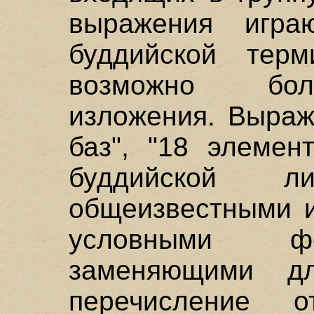
выражения игр
буддийской терм
возможно бол
изложения. Выраже
баз", "18 элемен
буддийской ли
общеизвестными 
условными фо
заменяющими дл
перечисление о