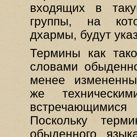
входящих в таку
группы, на кот
дхармы, будут указ
Термины как тако
словами обыденно
менее измененны
же технически
встречающимися
Поскольку терм
обыденного языка