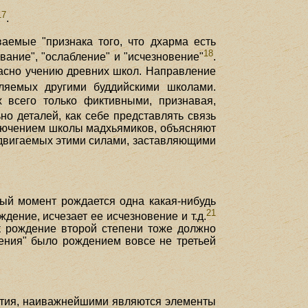
17
.
аемые "признака того, что дхарма есть
18
ывание", "ослабление" и "исчезновение"
.
асно учению древних школ. Направление
ляемых другими буддийскими школами.
 всего только фиктивными, признавая,
о деталей, как себе представлять связь
сключением школы мадхьямиков, объясняют
, двигаемых этими силами, заставляющими
ый момент рождается одна какая-нибудь
21
дение, исчезает ее исчезновение и т.д.
как рождение второй степени тоже должно
дения" было рождением вовсе не третьей
ытия, наиважнейшими являются элементы