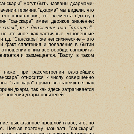
"санскары" могут быть названы дхармами-
ачении термина "дхарма" мы видели, что
го проявления, т.е. элемента ("дхату")
мин "санскара" имеет двоякое значение:
 силы", т.е. движение, или "процесс";
не что иное, как частичные, мгновенные
 т.д. "Санскары" же непсихические – это
й факт сплетения и появления в бытии
 отношении к ним все вообще санскрита-
игается и размещается. "Васту" в таком
но ниже, при рассмотрении важнейших
санскара" относится к числу совершенно
лова "санскара" прямо выставляются как
рией дхарм, так как здесь затрагивается
чезновения дхарм-носителей.
ние, высказанное прошлой главе, что, по
я. Нельзя поэтому называть "санскары"
ах по теории дхарм, например Кадзикава