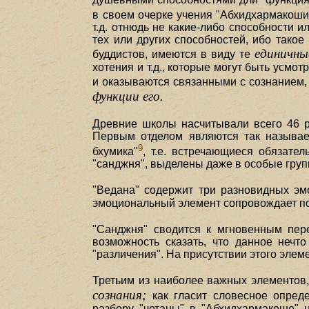
в своем очерке учения "Абхидхармакоши
т.д. отнюдь не какие-либо способности и
тех или других способностей, ибо тако
единичны
буддистов, имеются в виду те
хотения и т.д., которые могут быть усмо
и оказываются связанными с сознанием,
функции его.
Древние школы насчитывали всего 46 р
Первым отделом являются так называе
9
бхумика"
, т.е. встречающиеся обязате
"санджня", выделены даже в особые груп
"Ведана" содержит три разновидных эм
эмоциональный элемент сопровождает по
"Санджня" сводится к мгновенным пер
возможность сказать, что данное нечто 
"различения". На присутствии этого элем
Третьим из наиболее важных элементов,
сознания;
как гласит словесное опреде
разбору "четаны" в "Абхидхармакоше" н