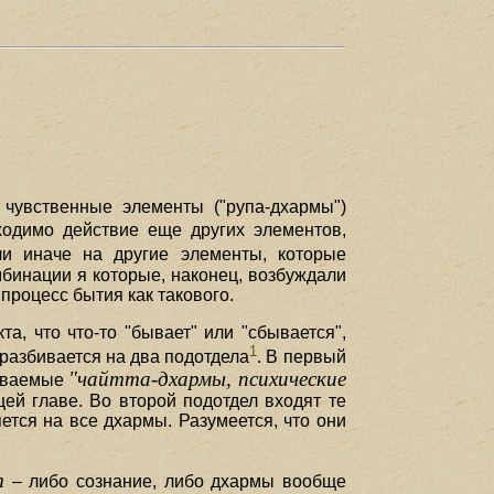
; чувственные элементы ("рупа-дхармы")
одимо действие еще других элементов,
ли иначе на другие элементы, которые
мбинации я которые, наконец, возбуждали
процесс бытия как такового.
, что что-то "бывает" или "сбывается",
1
 разбивается на два подотдела
. В первый
"чайтта-дхармы, психические
ываемые
ей главе. Во второй подотдел входят те
ется на все дхармы. Разумеется, что они
т
– либо сознание, либо дхармы вообще