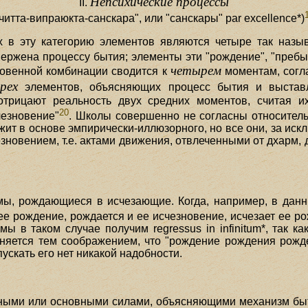
Непсихические процессы
II.
"читта-випраюкта-санскара", или "санскары" par excellence*)
в эту категорию элементов являются четыре так назыв
одвержена процессу бытия; элементы эти "рождение", "преб
четырем
новенной комбинации сводится к
моментам, согл
рех
элементов, объясняющих процесс бытия и выстав
отрицают реальность двух средних моментов, считая их
20
чезновение"
. Школы совершенно не согласны относительн
жит в основе эмпирически-иллюзорного, но все они, за и
зновением, т.е. актами движения, отвлеченными от дхарм
мы, рождающиеся в исчезающие. Когда, например, в данн
ее рождение, рождается и ее исчезновение, исчезает ее рож
ы в таком случае получим regressus in infinitum*, так 
раняется тем соображением, что "рождение рождения рож
пускать его нет никакой надобности.
чными или основными силами, объясняющими механизм б