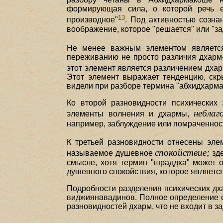
формирующая сила, о которой речь е
13
производное"
. Под активностью сознан
воображение, которое "решается" или "з
Не менее важным элементом является 
переживанию не просто различия дхарм-
этот элемент является различением дхар
Этот элемент выражает тенденцию, скр
видели при разборе термина "абхидхарма"
Ко второй разновидности психических
неблаг
элементы волнения и дхармы,
например, заблуждение или помраченность 
К третьей разновидности отнесены эл
спокойствие;
называемое душевное
зде
смысле, хотя термин "шраддха" может о
душевного спокойствия, которое является
Подробности разделения психических дх
виджиянавадинов. Полное определение с
разновидностей дхарм, что не входит в з