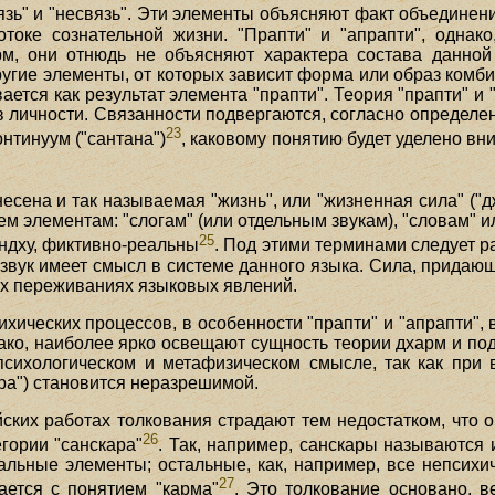
"связь" и "несвязь". Эти элементы объясняют факт объедин
отоке сознательной жизни. "Прапти" и "апрапти", однак
арм, они отнюдь не объясняют характера состава данно
ругие элементы, от которых зависит форма или образ комби
ается как результат элемента "прапти". Теория "прапти" и 
в личности. Связанности подвергаются, согласно определе
23
онтинуум ("сантана")
, каковому понятию будет уделено вн
есена и так называемая "жизнь", или "жизненная сила" ("д
м элементам: "слогам" (или отдельным звукам), "словам" 
25
андху, фиктивно-реальны
. Под этими терминами следует ра
 звук имеет смысл в системе данного языка. Сила, прида
ых переживаниях языковых явлений.
хических процессов, в особенности "прапти" и "апрапти",
ако, наиболее ярко освещают сущность теории дхарм и 
психологическом и метафизическом смысле, так как при 
ра") становится неразрешимой.
ских работах толкования страдают тем недостатком, что о
26
егории "санскара"
. Так, например, санскары называются
альные элементы; остальные, как, например, все непсихи
27
ается с понятием "карма"
. Это толкование основано, в