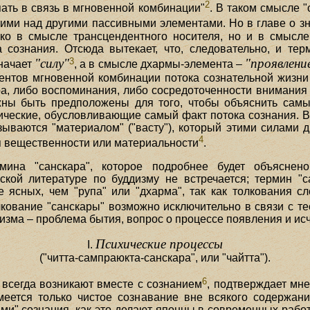
2
пать в связь в мгновенной комбинации"
. В таком смысле 
ми над другими пассивными элементами. Но в главе о зн
ко в смысле трансцендентного носителя, но и в смысле е
 сознания. Отсюда вытекает, что, следовательно, и тер
3
"силу"
"проявление
значает
, а в смысле дхармы-элемента –
ментов мгновенной комбинации потока сознательной жизни 
, либо воспоминания, либо сосредоточенности внимания и
жны быть предположены для того, чтобы объяснить самы
рические, обусловливающие самый факт потока сознания. В
ываются "материалом" ("васту"), который этими силами дв
4
я вещественности или материальности
.
мина "санскара", которое подробнее будет объясне
ской литературе по буддизму не встречается; термин "
 ясных, чем "рупа" или "дхарма", так как толкования с
кование "санскары" возможно исключительно в связи с тео
зма – проблема бытия, вопрос о процессе появления и ис
Психические процессы
I.
("читта-сампраюкта-санскара", или "чайтта").
6
 всегда возникают вместе с сознанием
, подтверждает мне
меется только чистое сознавание вне всякого содержани
и" сознания, как это делают японцы в современных работ