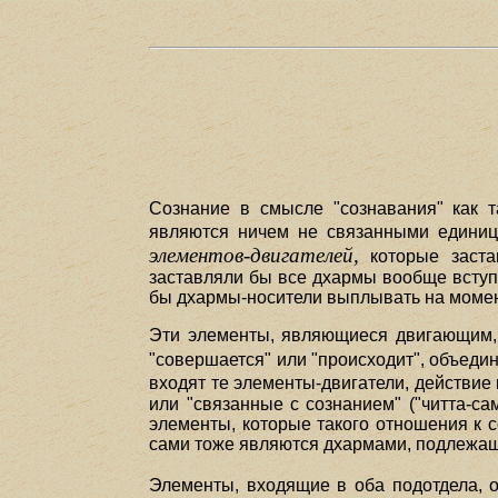
Сознание в смысле "сознавания" как та
являются ничем не связанными единиц
элементов-двигателей,
которые заста
заставляли бы все дхармы вообще вступа
бы дхармы-носители выплывать на момент
Эти элементы, являющиеся двигающим, и
"совершается" или "происходит", объедин
входят те элементы-двигатели, действи
или "связанные с сознанием" ("читта-с
элементы, которые такого отношения к с
сами тоже являются дхармами, подлежащ
Элементы, входящие в оба подотдела, 