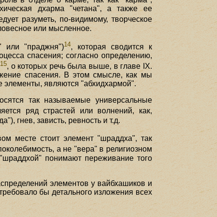
ическая дхарма "четана", а также ее
едует разуметь, по-видимому, творческое
словесное или мысленное.
14
 или "праджня")
, которая сводится к
оцесса спасения; согласно определению,
15
)
, о которых речь была выше, в главе IX.
жение спасения. В этом смысле, как мы
ее элементы, являются "абхидхармой".
носятся так называемые универсальные
ляется ряд страстей или волнений, как,
, гнев, зависть, ревность и т.д.
ом месте стоит элемент "шраддха", так
поколебимость, а не "вера" в религиозном
д "шраддхой" понимают переживание того
аспределений элементов у вайбхашиков и
требовало бы детального изложения всех