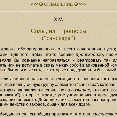
<<<
ОГЛАВЛЕHИЕ
>>>
XIV.
Силы, или процессы
("санскара")
кового, абстрагированного от всего содержания, пусто
происходило,
ами. Для того чтобы что-то вообще
необх
вляли бы сознание направляться и реагировать так и
ть или не вступать в связь между собой в мгновенной ко
 в бытие и исчезать, т.е. которые поддерживали бы самый 
ли активным, началом и лежащие в основании того факта
яются в одну общую группу элементов "санскара", которая
сознание;
е которых направлено специально на
это так наз
ампраюкта"), которые вкратце уже упоминались в предыдущ
ознанию не имеют. Действие этих элементов распространя
ими действию законов, общих для всех дхарм.
заставляю
объединяются тем общим признаком, что они