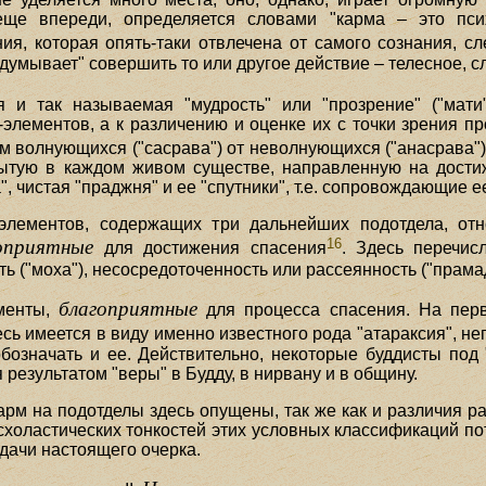
ще впереди, определяется словами "карма – это псих
ия, которая опять-таки отвлечена от самого сознания, сл
адумывает" совершить то или другое действие – телесное, 
и так называемая "мудрость" или "прозрение" ("мати"
элементов, а к различению и оценке их с точки зрения пр
м волнующихся ("сасрава") от неволнующихся ("анасрава"
ытую в каждом живом существе, направленную на дости
, чистая "праджня" и ее "спутники", т.е. сопровождающие 
 элементов, содержащих три дальнейших подотдела, от
16
оприятные
для достижения спасения
. Здесь перечис
("моха"), несосредоточенность или рассеянность ("прамада")
благоприятные
ементы,
для процесса спасения. На перв
сь имеется в виду именно известного рода "атараксия", не
бозначать и ее. Действительно, некоторые буддисты по
 результатом "веры" в Будду, в нирвану и в общину.
арм на подотделы здесь опущены, так же как и различия р
холастических тонкостей этих условных классификаций по
адачи настоящего очерка.