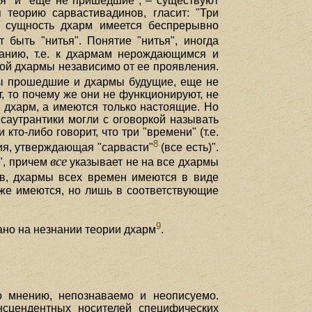
я" и "еще не пришедшие", – существуют
теорию сарвастивадинов, гласит: "Три
т; сущность дхарм имеется беспрерывно
 быть "нитья". Понятие "нитья", иногда
анию, т.е. к дхармам нерождающимся и
ждой дхармы независимо от ее проявления.
рмы прошедшие и дхармы будущие, еще не
, то почему же они не функционируют, не
 дхарм, а имеются только настоящие. Но
саутрантики могли с оговоркой называть
то-либо говорит, что три "времени" (т.е.
8
ия, утверждающая "сарвасти"
(все есть)".
все
", причем
указывает не на все дхармы
, дхармы всех времен имеются в виде
оже имеются, но лишь в соответствующие
9
но на незнании теории дхарм
.
о мнению, непознаваемо и неописуемо.
нсцендентных носителей специфических