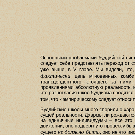
Основными проблемами буддийской сист
следует себе представлять переход от 
уже выше, в V главе. Мы видели, что
фактически
цепь мгновенных комбин
трансцендентного, стоящего за ними,
проявлениями абсолютную реальность, к
что разногласия школ буддизма сводятся 
том, что к эмпирическому следует относи
Буддийские школы много спорили о харак
сущей реальности. Дхармы ли рождаются
на единичные индивидуумы – все это в
движении; оно подвергнуто процессу быв
не должно быть,
сущего
оно не что ин