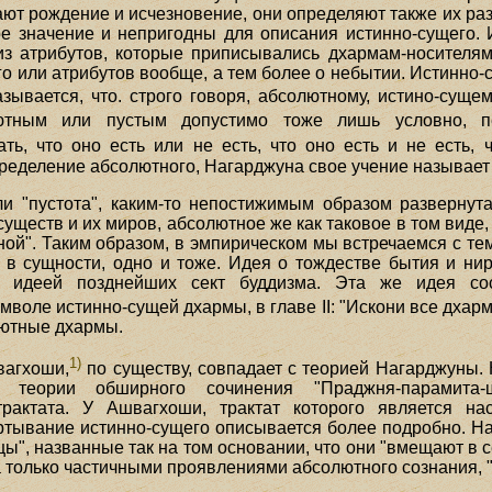
т рождение и исчезновение, они определяют также их раз
 значение и непригодны для описания истинно-сущего. Ист
из атрибутов, которые приписывались дхармам-носителям
о или атрибутов вообще, а тем более о небытии. Истинно-
казывается, что. строго говоря, абсолютному, истино-суще
ютным или пустым допустимо тоже лишь условно, пе
ать, что оно есть или не есть, что оно есть и не есть, 
ределение абсолютного, Нагарджуна свое учение называет 
и "пустота", каким-то непостижимым образом развернута
существ и их миров, абсолютное же как таковое в том виде,
аной". Таким образом, в эмпирическом мы встречаемся с те
", в сущности, одно и тоже. Идея о тождестве бытия и ни
ой идеей позднейших сект буддизма. Эта же идея со
мволе истинно-сущей дхармы, в главе II: "Искони все дхар
лютные дхармы.
1)
вагхоши,
по существу, совпадает с теорией Нагарджуны. 
от теории обширного сочинения "Праджня-парамита-
трактата. У Ашвагхоши, трактат которого является н
ртывание истинно-сущего описывается более подробно. 
ы", названные так на том основании, что они "вмещают в с
 только частичными проявлениями абсолютного сознания, 