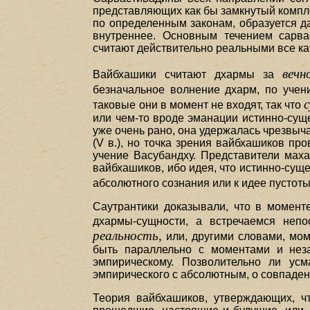
представляющих как бы замкнутый компле
по определенным законам, образуется да
внутреннее. Основным течением сарва
считают действительно реальными все ка
вечн
Вайбхашики считают дхармы за
безначальное волнение дхарм, по учен
таковые они в момент не входят, так что
или чем-то вроде эманации истинно-сущ
уже очень рано, она удержалась чрезвыча
(V в.), но точка зрения вайбхашиков п
учение Васубандху. Представители мах
вайбхашиков, ибо идея, что истинно-суще
абсолютного сознания или к идее пустот
Саутрантики доказывали, что в момент
дхармы-сущности, а встречаемся неп
реальность,
или, другими словами, мом
быть параллельно с моментами и неза
эмпирическому. Позволительно ли усм
эмпирического с абсолютным, о совпадени
Теория вайбхашиков, утверждающих, ч