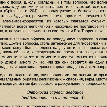
янию покоя. Школы согласны и в том вопросе, что волне
азывать дхармами, или сознанием, или пустотой, или как
(Opinions.., с. 204) по поводу учения о безначальност
оторых буддисты, разумеется, не говорили. Не предметы 
х элементов-коррелятов, из которых слагается субъек
является вовсе непонятной и нисколько не противоречит 
, а, по учению религиозных систем, сам Бог-Творец вечен, 
никали главным образом по поводу двух вопросов: о сущ
бытию. Другие вопросы, столь интересные для гносеологии и 
 какие могут быть сведены на другие и т.п. вопросы д
, таким образом, к следующим вопросам, которые должн
моменте, или же в моменте имеется только их прояв
ть
дхарм? Много ли их, или же они сводятся на одну 
вадины и виджнянавадины с сарвастивадинами всех напр
еда осталась за виджнянавадинами, онтология которы
ем главным образом религиозных – спасения, веры, мистич
 мере деталями философского рассуждения о вопросах онт
Онтология сарвастивадинов
I.
3
(вайбхашиков и саутрантиков)
.
асны в том, что трансцендентный субстрат каждой лично