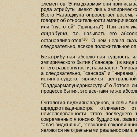
элементов. Этим дхармам они приписываю
рода атрибуты имеют лишь эмпирическое
Всего Нагарджуна опровергает восемь 
говорит об относительности эмпирическог
или "пустотой" ("шуньята"). При этом у
атрибута,
т.е. называть его абсол
10
останавливаются"
. О нем нельзя сказ
следовательно, всякое положительное оп
Безатрибутная абсолютная сущность, ил
эмпирического бытия ("сансары") в виде 
от его развернутости, называется "нирв
а следовательно, "сансара" и "нирвана
истинно-сущего, является центральн
"Саддхармапундарикасутры" о Лотосе, си
процессе бытия, это все-таки те же абсо
Онтология виджиянавадинов, школы Аш
шраддхотпада-шастра" отличается 
неисследованности этого последнего 
современных японских буддистов, разве
"алая-виджняны", "сознания-сокровищниц
являются не отдельными реальностями, а