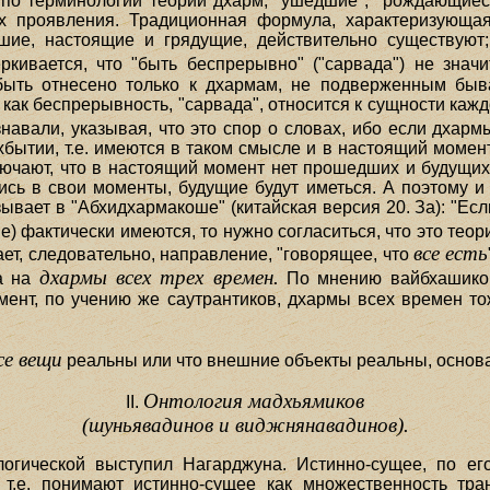
 по терминологии теории дхарм, "ушедшие", "рождающиес
х проявления. Традиционная формула, характеризующая 
дшие, настоящие и грядущие, действительно существую
кивается, что "быть беспрерывно" ("сарвада") не значит
быть отнесено только к дхармам, не подверженным быв
 как беспрерывность, "сарвада", относится к сущности ка
навали, указывая, что это спор о словах, ибо если дха
бытии, т.е. имеются в таком смысле и в настоящий момент
ючают, что в настоящий момент нет прошедших и будущих
ь в свои моменты, будущие будут иметься. А поэтому и 
вает в "Абхидхармакоше" (китайская версия 20. За): "Если к
 фактически имеются, то нужно согласиться, что это теор
все есть
т, следовательно, направление, "говорящее, что
дхармы всех трех времен.
 а на
По мнению вайбхашиков
момент, по учению же саутрантиков, дхармы всех времен т
се вещи
реальны или что внешние объекты реальны, основа
Онтология мадхьямиков
II.
(шуньявадинов и виджнянавадинов).
логической выступил Нагарджуна. Истинно-сущее, по ег
 т.е. понимают истинно-сущее как множественность тра