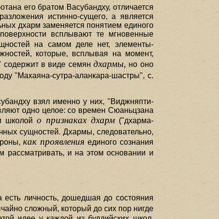
отана его братом Васубандху, отличается
разложения истинно-сущего, а является
ьных дхарм заменяется понятием единого
о поверхности всплывают те мгновенные
ущностей на самом деле нет, элементы-
жностей, которые, всплывая на момент,
дхармы,
" содержит в виде семян
но оно
оду "Махаяна-сутра-аланкара-шастры", с.
убандху взял именно у них, "Виджняпти-
вляют одно целое: со времен Сюаньцзана
о признаках дхарм
 и школой
("дхарма-
ичных сущностей. Дхармы, следовательно,
как проявления
ороны,
единого сознания
м рассматривать, и на этом основании и
а есть личность, дошедшая до состояния
чайно сложный, который до сих пор нигде
той идее у каждой из буддийских школ,