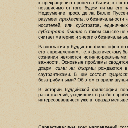
к прекращению процесса бытия, к состо
независимо от того, будем ли мы его н
Недоумение проф. де ла Валле Пуссена 
предметы,
разумеет
о безначальности к
носителей, или субстратов, единичны
субстрата бытия
в таком смысле не 
считает материю и энергию безначальными
Разногласия у буддистов-философов воз
его к проявлениям, т.е. к фактическому 
сознания являются истинно-реальными,
важности. Основные проблемы сводятся
сами ли дхармы
дхарм:
рождаются в 
сущнос
саутрантиками. В чем состоит
безатрибутными? Об этом спорили шунья
В истории буддийской философии поб
разветвлений, уходивших в разбор пробл
интересовавшиеся уже в гораздо меньшей
Сарвастивадины всех направлений согл