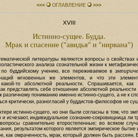
<<<
ОГЛАВЛЕHИЕ
>>>
XVIII
Истинно-сущее. Будда.
Мрак и спасение ("авидья" и "нирвана")
ематической литературы являются вопросы о свойствах и
схоластического анализа сознательной жизни к метафизиче
эмпирич
, по буддийскому учению, все переживаемое в
аций мгновенных же элементов, и что эти элемент
 какой-то абсолютной реальности. Спрашивается, ка
ак представлять себе отношение абсолютной реальности к 
к различному пониманию именно истинно-сущего, а не к сп
ться критически, разногласий у буддистов-философов не с
тере истинно-сущего, но они были согласны в том, что эм
 и исчезают, индивидуальное сознание-сокровищница ли тр
опросы сравнительно второстепенные; во всяком случа
ания, результатом которого является эмпирическое бытие и
ое, как омраченность, мрак, который должен быть рассеян.