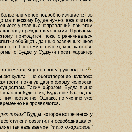
 более или менее подробно излагается во
догматическому Будде нужно пока считать
ющиеся у главных направлений; при этом
тому вопросу преждевременными. Проблема
тому приходится пока ограничиваться
 попытки обобщать данные различных школ
ют его. Поэтому и нельзя, мне кажется,
огмы о Будде у Судзуки носит характер
16
иво отметил Керн в своем руководстве
.
объект культа – не обоготворение человека
святости, покинув давно форму человека,
м существам. Таким образом, Будда выше
в силах пробудить их, Будда же благодаря
в них прозрение. Однако, по учению уже
овременно не проявляются.
рех телах"
Будды, которое встречается у
з все ступени развития и освободившаяся
"тело дхармовое"
авляет так называемое