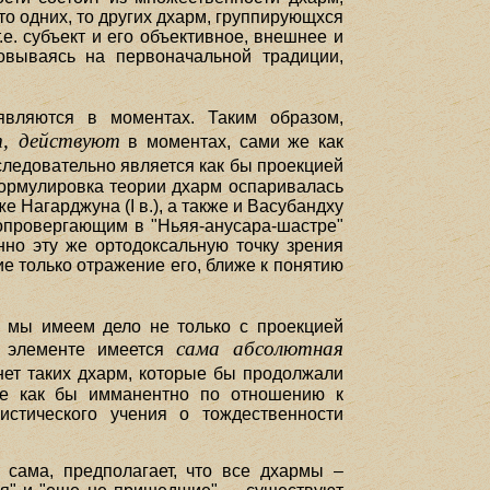
о одних, то других дхарм, группирующхся
е. субъект и его объективное, внешнее и
овываясь на первоначальной традиции,
являются в моментах. Таким образом,
т, действуют
в моментах, сами же как
следовательно является как бы проекцией
формулировка теории дхарм оспаривалась
 Нагарджуна (I в.), а также и Васубандху
 опровергающим в "Ньяя-анусара-шастре"
но эту же ортодоксальную точку зрения
ие только отражение его, ближе к понятию
, мы имеем дело не только с проекцией
сама абсолютная
м элементе имеется
нет таких дхарм, которые бы продолжали
щее как бы имманентно по отношению к
истического учения о тождественности
сама, предполагает, что все дхармы –