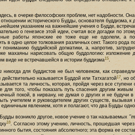
здесь, в очерке философских проблем, нет надобности. Она
 отношении исторического Будды, основателя буддизма, к 
ьнейшем указанием на важнейшие учения о Будде, встреча
чательно о генезисе этой идеи, считая все догадки по э
нные работы японские ее тоже еще не одолели, а поэ
ть в одно целое толкования различных сект. Такого рода
 пониманию буддийской догматики, а, напротив, затрудня
ерке махаяны нарисовать общую буддологию: изложение д
15
ком виде не встречавшейся в истории буддизма
.
а
никогда для буддистов не был человеком, как справедл
17
 действительно называется Буддой или Татхагатой
, но 
ывается та личность, которая, пройдя через все ступени 
е для того, чтобы показать путь спасения другим живы
вечный покой, в нирвану, не думая о других и не будучи 
ыть учителем и руководителем других существ, вызывая 
 единичным явлением, хотя и полагают, что два Будды одн
"т
Будды возникло другое, новое учение о так называемых
18
дху
. Согласно этому учению, личность, прошедшая чере
стинного бытия, состояния абсолютного; эта форма ее сост