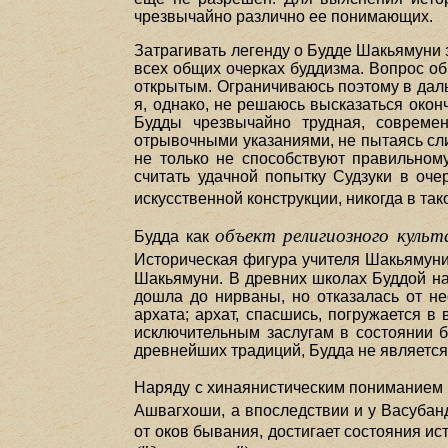
чрезвычайно различно ее понимающих.
Затрагивать легенду о Будде Шакьямуни 
всех общих очерках буддизма. Вопрос об
открытым. Ограничиваюсь поэтому в дал
я, однако, не решаюсь высказаться окон
Будды чрезвычайно трудная, совреме
отрывочными указаниями, не пытаясь сли
не только не способствуют правильному
считать удачной попытку Судзуки в оч
искусственной конструкции, никогда в та
объект религиозного культ
Будда как
Историческая фигура учителя Шакьямуни
Шакьямуни. В древних школах Буддой наз
дошла до нирваны, но отказалась от не
архата; архат, спасшись, погружается в 
исключительным заслугам в состоянии б
древнейших традиций, Будда не является
Наряду с хинаянистическим пониманием 
Ашвагхоши, а впоследствии и у Васубан
от оков бывания, достигает состояния и