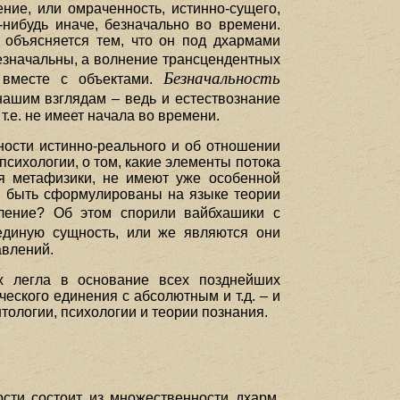
ние, или омраченность, истинно-сущего,
-нибудь иначе, безначально во времени.
и объясняется тем, что он под дхармами
безначальны, а волнение трансцендентных
Безначальность
т вместе с объектами.
нашим взглядам – ведь и естествознание
т.е. не имеет начала во времени.
ности истинно-реального и об отношении
психологии, о том, какие элементы потока
ля метафизики, не имеют уже особенной
ы быть сформулированы на языке теории
ление? Об этом спорили вайбхашики с
единую сущность, или же являются они
авлений.
х легла в основание всех позднейших
еского единения с абсолютным и т.д. – и
ологии, психологии и теории познания.
сти состоит из множественности дхарм,