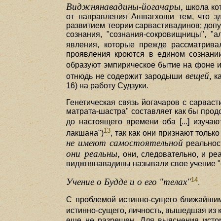
Виджнянавадины-йогачары,
школа кот
от направления Ашвагхоши тем, что зд
развитием теории сарвастивадинов; доп
сознания, "сознания-сокровищницы", "
явления, которые прежде рассматрив
проявления кроются в едином сознании
образуют эмпирическое бытие на фоне 
вещей,
отнюдь не содержит зародыши
ка
16) на работу Судзуки.
Генетическая связь йогачаров с сарвас
матрата-шастра" составляет как бы про
до настоящего времени оба [...] изуч
13
лакшана")
, так как они признают толь
не имеют самостоятельной
реальност
они реальны,
они, следовательно, и ре
виджнянавадины называли свое учение 
14
Учение о Будде и о его "телах"
.
С проблемой истинно-сущего ближайшим 
истинно-сущего, личность, вышедшая из 
еще не разрешен. Для выяснения истор