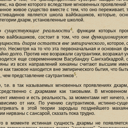
кс, на фоне которого вследствие мгновенных проявлений т
нное живое существо вместе с тем, что оно переживает, т.
стивадинов является школа вайбхашиков, которые, осн
тегории дхарм, установленные школой.
4
о существующие реальности
, функции которых про
функционирую
ию вайбхашиков, состоит в том, что они
сущность дхарм остается вне эмпирического,
которое, 
его. Несмотря на то что эта первоначальная и основная 
йно долго. Против нее возражали саутрантики, возражал уже
роводится еще современником Васубандху Сангхабхадрой,
аяны из всех направлений хинаяны считают высшим имен
е как таковое находится вне эмпирического бытия, что быт
5
ы, чем представление саутрантиков
.
е, т.е. в так называемых мгновенных проявлениях дхарм
осредственно с дхармами как таковыми. В мгновенно
ент именно и есть реальность, за моментами нет ничего, 
висимо от них. По учению саутрантиков, истинно-су
атривать в этой теории зародыш позднейшего махаян
и нирваны с сансарой, сказать пока трудно.
то в моменте истинная сущность дхармы не появляется 