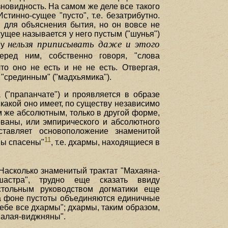
новидность. На самом же деле все такого
инно-сущее "пусто", т.е. безатрибутно.
 для объяснения бытия, но он вовсе не
сущее называется у него пустым ("шунья")
нельзя приписывать даже и этого
му
ред ним, собственно говоря, "слова
что оно не есть и не не есть. Отвергая,
"срединным" ("мадхьямика").
 ("прапанчате") и проявляется в образе
 какой оно имеет, по существу независимо
м же абсолютным, только в другой форме,
рваны, или эмпирического и абсолютного
ставляет основоположение знаменитой
11
мы спасены"
, т.е. дхармы, находящиеся в
Насколько знаменитый трактат "Махаяна-
шастра", трудно еще сказать ввиду
астольным руководством догматики еще
На фоне пустоты объединяются единичные
ебе все дхармы"; дхармы, таким образом,
"алая-виджняны".