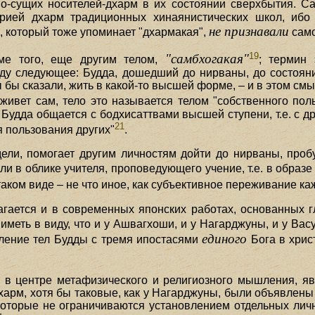
но-сущих носителей-дхарм в их состоянии сверхбытия. С
еорией дхарм традиционных хинаянистических школ, ибо
не признавали
, который тоже упоминает "дхармакая",
само
19
"самбхогакая"
оме того, еще другим телом,
; термин 
 виду следующее: Будда, дошедший до нирваны, до состоян
бы сказали, жить в какой-то высшей форме, – и в этом смы
живет сам, тело это называется телом "собственного пол
й Будда общается с бодхисаттвами высшей ступени, т.е. с
21
я пользования других"
.
ели, помогает другим личностям дойти до нирваны, проб
и в облике учителя, проповедующего учение, т.е. в образе
 таком виде – не что иное, как субъективное переживание к
агается и в современных японских работах, основанных
меть в виду, что и у Ашвагхоши, и у Нагарджуны, и у Ва
единого
вление тел Будды с тремя ипостасями
Бога в хрис
в центре метафизического и религиозного мышления, явля
харм, хотя бы таковые, как у Нагарджуны, были объявлен
 которые не ограничиваются установлением отдельных личн