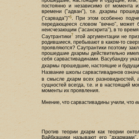
прошедшие, настоящие и будущие, или,
постоянно и независимо от момента и
времени ("адван"), т.е. дхармы проше
6
("сарвада")"
. При этом особенно подчер
передающееся словом "вечно", может 
неисчезающим ("асанскрита"), в то время
7
Саутрантики
этой аргументации не приз
родившиеся, пребывают в каком-то сверх
проявляются? Саутрантики поэтому закл
прошедшие дхармы действительно имелис
себя сарвастивадинами. Васубандху указы
дхармы прошедшие, настоящие и будущие)
Название школы сарвастивадинов означае
в смысле дхарм всех разновидностей,
сущностей всегда, т.е. и в настоящий 
моменты их проявления.
в
Мнение, что сарвастивадины учили, что
Против теории дхарм как теории онто
Вайбхашики называют его "дхармами",