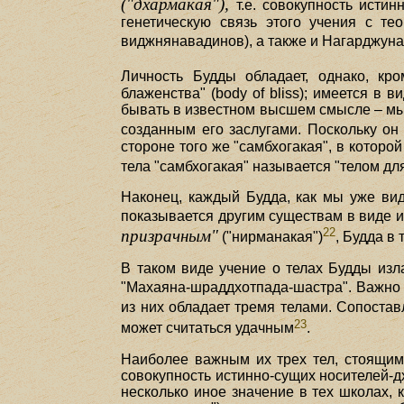
("дхармакая"),
т.е. совокупность истин
генетическую связь этого учения с т
виджнянавадинов), а также и Нагарджуна
Личность Будды обладает, однако, кр
блаженства" (body of bliss); имеется в
бывать в известном высшем смысле – мы 
созданным его заслугами. Поскольку он 
стороне того же "самбхогакая", в которо
тела "самбхогакая" называется "телом дл
Наконец, каждый Будда, как мы уже вид
показывается другим существам в виде ил
22
призрачным"
("нирманакая")
, Будда в
В таком виде учение о телах Будды изл
"Махаяна-шраддхотпада-шастра". Важно и
из них обладает тремя телами. Сопоста
23
может считаться удачным
.
Наиболее важным их трех тел, стоящим 
совокупность истинно-сущих носителей-д
несколько иное значение в тех школах,