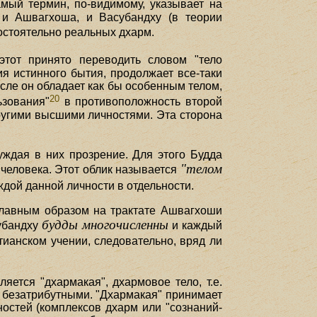
амый термин, по-видимому, указывает на
 и Ашвагхоша, и Васубандху (в теории
стоятельно реальных дхарм.
этот принято переводить словом "тело
ия истинного бытия, продолжает все-таки
сле он обладает как бы особенным телом,
20
ьзования"
в противоположность второй
 другими высшими личностями. Эта сторона
уждая в них прозрение. Для этого Будда
"телом
 человека. Этот облик называется
аждой данной личности в отдельности.
 главным образом на трактате Ашвагхоши
будды многочисленны
субандху
и каждый
тианском учении, следовательно, вряд ли
ется "дхармакая", дхармовое тело, т.е.
ы безатрибутными. "Дхармакая" принимает
остей (комплексов дхарм или "сознаний-