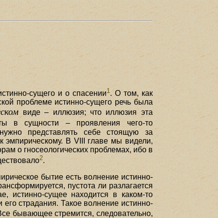
1
стинно-сущего и о спасении
. О том, как
ской проблеме истинно-сущего речь была
еском
виде – иллюзия; что иллюзия эта
ы в сущности – проявления чего-то
к нужно представлять себе стоящую за
эмпирическому. В VIII главе мы видели,
орам о гносеологических проблемах, ибо в
2
уществовало
.
пирическое бытие есть волнение истинно-
ансформируется, пустота ли разлагается
е, истинно-сущее находится в каком-то
 его страдания. Такое волнение истинно-
 Все бывающее стремится, следовательно,