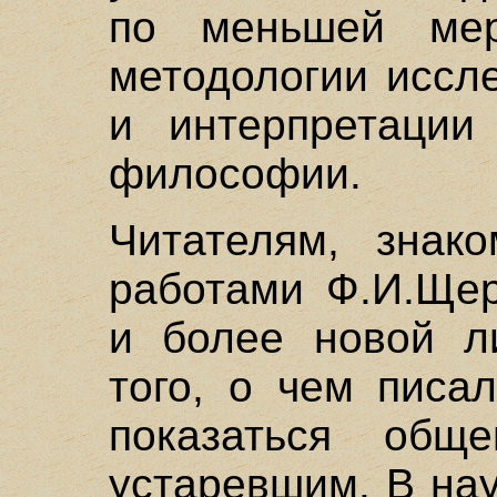
по меньшей мер
методологии иссл
и интерпретации 
философии.
Читателям, знак
работами Ф.И.Щер
и более новой ли
того, о чем писа
показаться обще
устаревшим. В нау