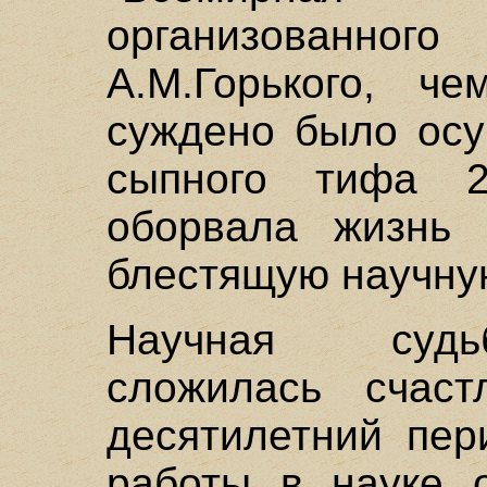
организованн
А.М.Горького, ч
суждено было осу
сыпного тифа 2
оборвала жизнь 
блестящую научну
Научная судь
сложилась счас
десятилетний пер
работы в науке 