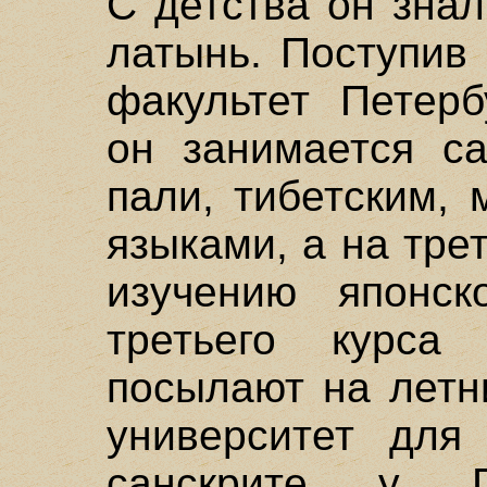
С детства он знал
латынь. Поступив 
факультет Петерб
он занимается са
пали, тибетским, 
языками, а на тре
изучению японск
третьего курса 
посылают на летн
университет для
санскрите у Г.