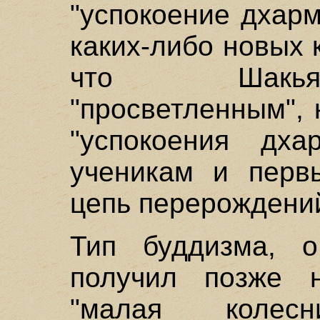
"успокоение дхарм
каких-либо новых 
что Шакья
"просветленным", 
"успокоения дх
ученикам и перв
цепь перерождени
Тип буддизма, о
получил позже н
"малая колес