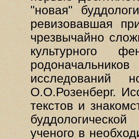
"новая" буддолог
ревизовавшая при
чрезвычайно слож
культурного ф
родоначальник
исследований н
О.О.Розенберг. И
текстов и знаком
буддологической
ученого в необхо