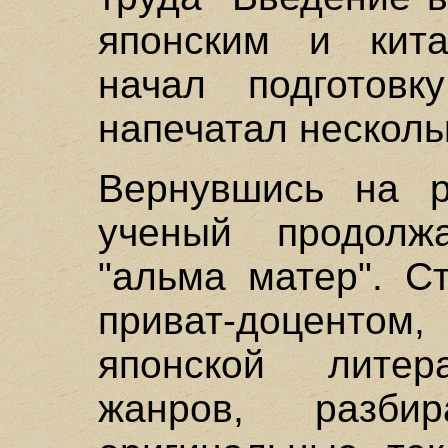
японским и кита
начал подготовк
напечатал несколь
Вернувшись на р
ученый продолж
"альма матер". С
приват-доцентом,
японской литер
жанров, разби