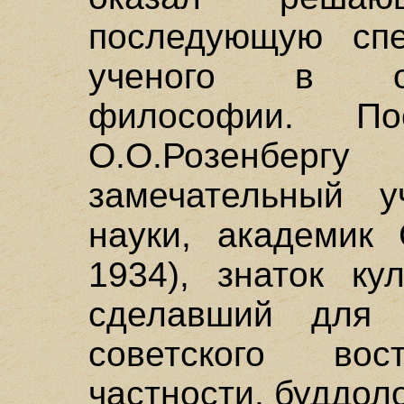
последующую спе
ученого в об
философии. По
О.О.Розенберг
замечательный у
науки, академик 
1934), знаток ку
сделавший для 
советского во
частности, буддоло