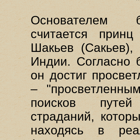
Основателем б
считается принц
Шакьев (Сакьев),
Индии. Согласно 
он достиг просвет
– "просветленным
поисков путе
страданий, котор
находясь в ре