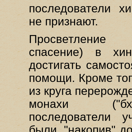
последователи хи
не признают.
Просветление 
спасение) в хин
достигать самосто
помощи. Кроме то
из круга перерожд
монахи ("бх
последователи 
были, "накопив" 