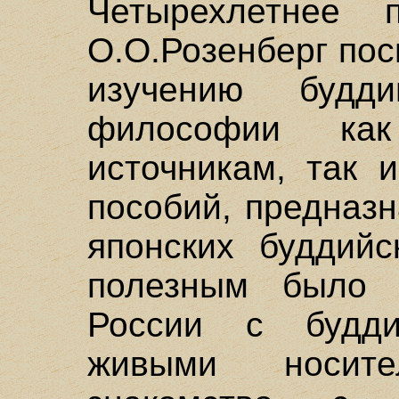
Четырехлетнее 
О.О.Розенберг по
изучению будд
философии ка
источникам, так 
пособий, предназ
японских буддийс
полезным было 
России с будд
живыми носит