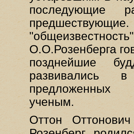
последующие ра
предшеств
"общеизвестность
О.О.Розенберга гов
позднейшие буд
развивались в
предложенных
ученым.
Оттон Оттонович
Розенберг родилс