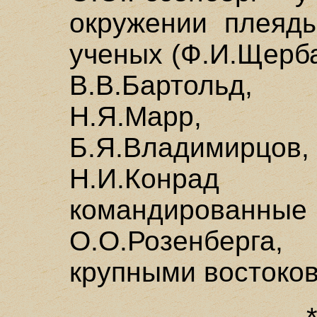
окружении плеяд
ученых (Ф.И.Щерба
В.В.Бартольд,
Н.Я.Марр, 
Б.Я.Владимирцов
Н.И.Конрад 
командированные
О.О.Розенберга,
крупными востоко