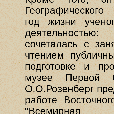
Географического
год жизни учено
деятельность
сочеталась с зан
чтением публичны
подготовке и пр
музее Первой б
О.О.Розенберг пре
работе Восточног
"Всемирная