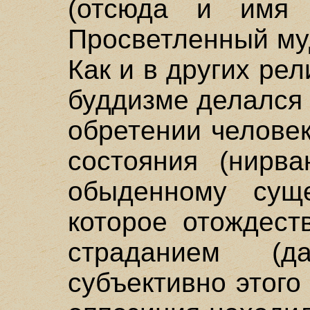
(отсюда и имя
Просветленный муд
Как и в других рел
буддизме делался
обретении челове
состояния (нирва
обыденному суще
которое отождест
страданием (
субъективно этого