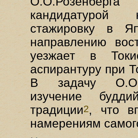
О.О.Розенбе
кандидатурой 
стажировку в Я
направлению вост
уезжает в Токи
аспирантуру при Т
В задачу О.О.
изучение будди
традиции
, что в
2
намерениям самого