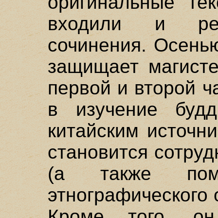
оригинальные тек
входили и рели
сочинения. Осенью
защищает магисте
первой и второй ч
в изучение буд
китайским источни
становится сотруд
(а также пом
этнографического 
Кроме того, он