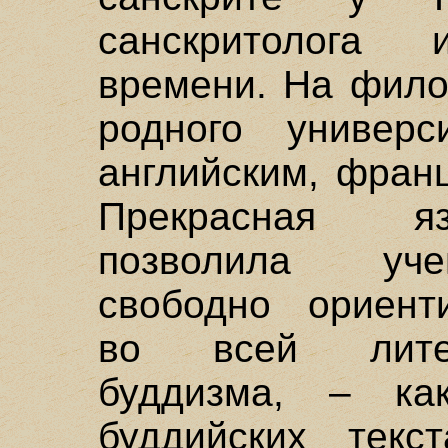
санскритолога
времени. На фило
родного универс
английским, фран
Прекрасная яз
позволила уче
свободно ориенти
во всей литер
буддизма, – ка
буддийских текс