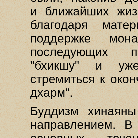
и ближайших жиз
благодаря мате
поддержке мон
последующих п
"бхикшу" и уж
стремиться к око
дхарм".
Буддизм хинаян
направлением. В