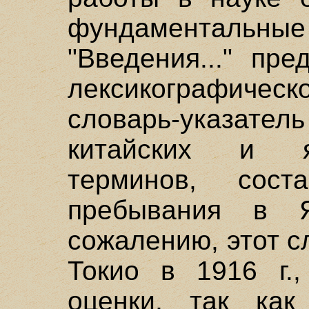
фундаментальные 
"Введения..." пр
лексикографич
словарь-указа
китайских и я
терминов, сос
пребывания в 
сожалению, этот с
Токио в 1916 г.
оценки, так как