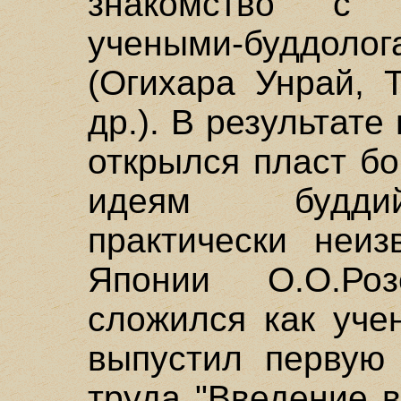
знакомство с 
учеными-буддол
(Огихара Унрай, 
др.). В результат
открылся пласт б
идеям буддий
практически неиз
Японии О.О.Роз
сложился как уче
выпустил первую 
труда "Введение 