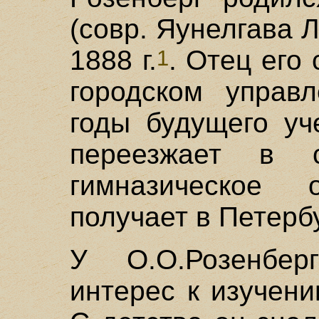
(совр. Яунелгава 
1888 г.
. Отец его
1
городском управ
годы будущего уч
переезжает в 
гимназическое 
получает в Петерб
У О.О.Розенбер
интерес к изучен