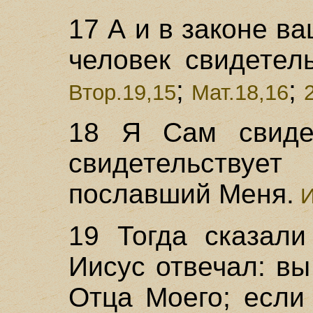
17 А и в законе в
человек свидетель
;
;
Втор.19,15
Мат.18,16
18 Я Сам свиде
свидетельств
пославший Меня.
И
19 Тогда сказали
Иисус отвечал: вы
Отца Моего; если