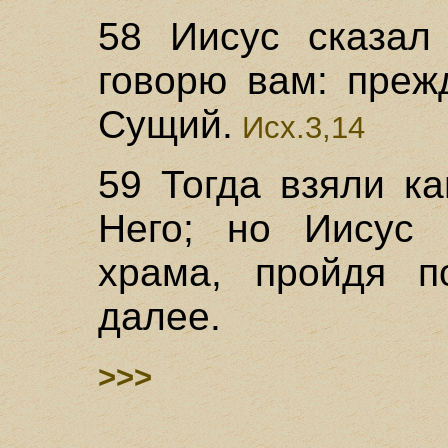
58 Иисус сказал 
говорю вам: преж
Сущий.
Исх.3,14
59 Тогда взяли к
Него; но Иисус
храма, пройдя п
далее.
>>>