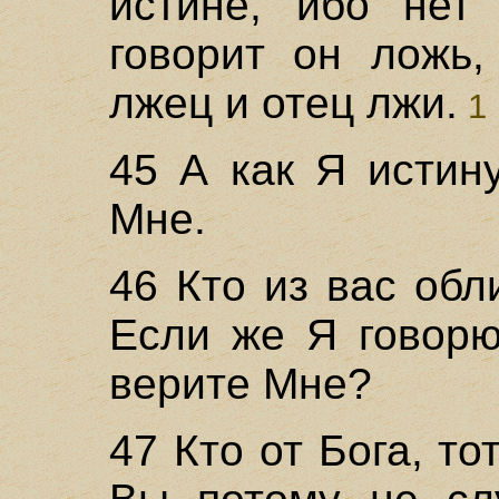
истине, ибо нет
говорит он ложь,
лжец и отец лжи.
1 
45 А как Я истин
Мне.
46 Кто из вас об
Если же Я говорю
верите Мне?
47 Кто от Бога, т