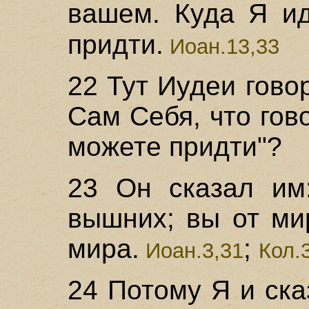
вашем. Куда Я и
придти.
Иоан.13,33
22 Тут Иудеи гово
Сам Себя, что гово
можете придти"?
23 Он сказал им
вышних; вы от мир
мира.
;
Иоан.3,31
Кол.
24 Потому Я и ска