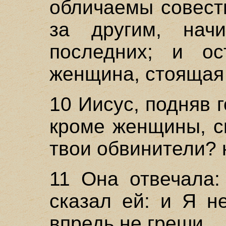
обличаемы совест
за другим, нач
последних; и о
женщина, стоящая
10 Иисус, подняв г
кроме женщины, с
твои обвинители? 
11 Она отвечала:
сказал ей: и Я н
впредь не греши.