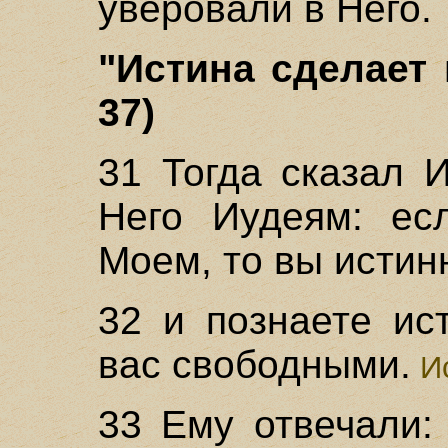
уверовали в Него.
"Истина сделает 
37)
31 Тогда сказал 
Него Иудеям: ес
Моем, то вы истин
32 и познаете ис
вас свободными.
Ис
33 Ему отвечали: