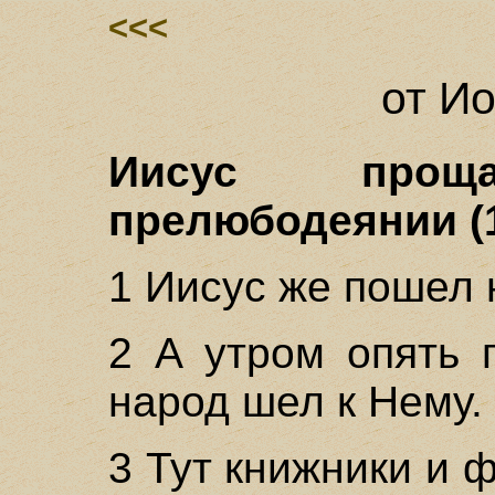
<<<
от Ио
Иисус про
прелюбодеянии (1
1 Иисус же пошел 
2 А утром опять 
народ шел к Нему. 
3 Тут книжники и 