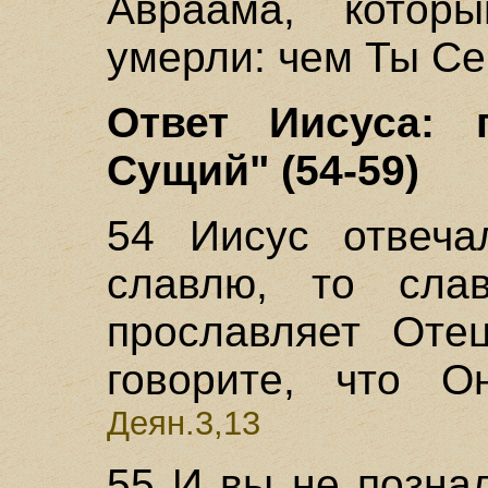
Авраама, котор
умерли: чем Ты С
Ответ Иисуса: 
Сущий" (54-59)
54 Иисус отвеч
славлю, то сла
прославляет Оте
говорите, что О
Деян.3,13
55 И вы не познал