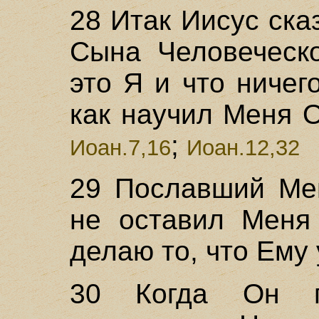
28 Итак Иисус ска
Сына Человеческо
это Я и что ничег
как научил Меня О
;
Иоан.7,16
Иоан.12,32
29 Пославший Мен
не оставил Меня 
делаю то, что Ему 
30 Когда Он г