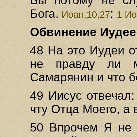
Вы потому не сл
Бога.
;
Иоан.10,27
1 Ио
Обвинение Иудеев:
48 На это Иудеи о
не правду ли 
Самарянин и что б
49 Иисус отвечал:
чту Отца Моего, а
50 Впрочем Я не 