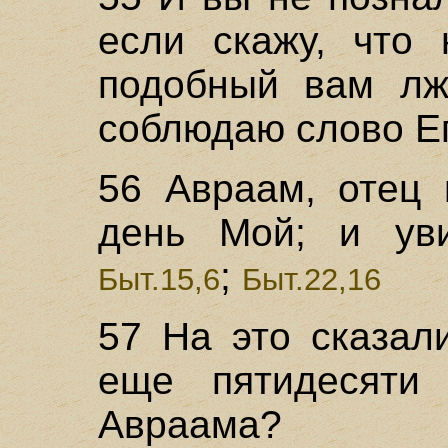
если скажу, что 
подобный вам лж
соблюдаю слово Ег
56 Авраам, отец 
день Мой; и уви
;
Быт.15,6
Быт.22,16
57 На это сказал
еще пятидесяти
Авраама?