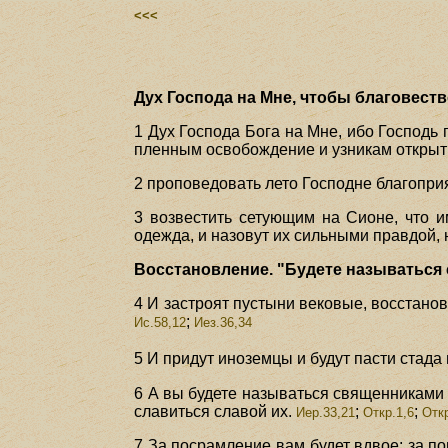
<<<
Дух Господа на Мне, чтобы благовест
1 Дух Господа Бога на Мне, ибо Господ
пленным освобождение и узникам открыт
2 проповедовать лето Господне благопри
3 возвестить сетующим на Сионе, что и
одежда, и назовут их сильными правдой,
Восстановление. "Будете называться 
4 И застроят пустыни вековые, восстано
;
Ис.58,12
Иез.36,34
5 И придут иноземцы и будут пасти стад
6 А вы будете называться священниками 
славиться славой их.
;
;
Иер.33,21
Откр.1,6
Отк
7 За посрамление вам будет вдвое; за по