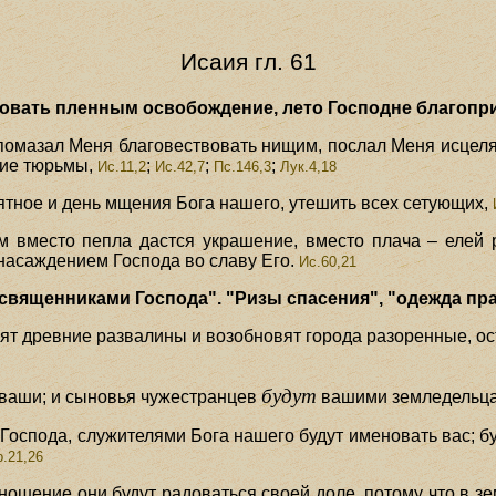
Исаия гл. 61
вовать пленным освобождение, лето Господне благоприя
ь помазал Меня благовествовать нищим, послал Меня исцел
ие тюрьмы,
;
;
;
Ис.11,2
Ис.42,7
Пс.146,3
Лук.4,18
ятное и день мщения Бога нашего, утешить всех сетующих,
м вместо пепла дастся украшение, вместо плача – елей 
 насаждением Господа во славу Его.
Ис.60,21
священниками Господа". "Ризы спасения", "одежда пра
вят древние развалины и возобновят города разоренные, ос
будут
а ваши; и сыновья чужестранцев
вашими земледельца
Господа, служителями Бога нашего будут именовать вас; б
р.21,26
ношение они будут радоваться своей доле, потому что в з