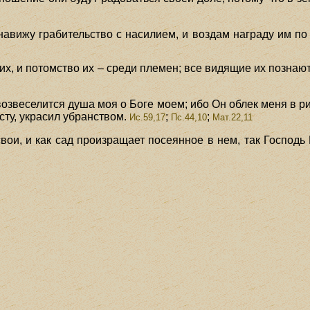
навижу грабительство с насилием, и воздам награду им по 
их, и потомство их – среди племен; все видящие их познают
возвеселится душа моя о Боге моем; ибо Он облек меня в 
сту, украсил убранством.
;
;
Ис.59,17
Пс.44,10
Мат.22,11
свои, и как сад произращает посеянное в нем, так Господь