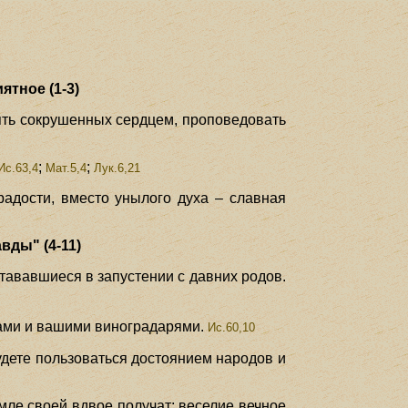
тное (1-3)
ять сокрушенных сердцем, проповедовать
;
;
Ис.63,4
Мат.5,4
Лук.6,21
радости, вместо унылого духа – славная
вды" (4-11)
тававшиеся в запустении с давних родов.
ми и вашими виноградарями.
Ис.60,10
удете пользоваться достоянием народов и
емле своей вдвое получат; веселие вечное