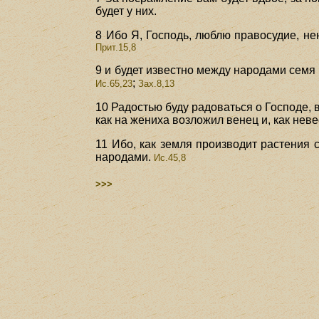
будет у них.
8 Ибо Я, Господь, люблю правосудие, не
Прит.15,8
9 и будет известно между народами семя 
;
Ис.65,23
Зах.8,13
10 Радостью буду радоваться о Господе, 
как на жениха возложил венец и, как неве
11 Ибо, как земля производит растения 
народами.
Ис.45,8
>>>