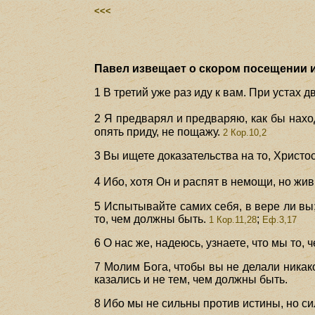
<<<
Павел извещает о скором посещении и 
1 В третий уже раз иду к вам. При устах д
2 Я предварял и предваряю, как бы нах
опять приду, не пощажу.
2 Кор.10,2
3 Вы ищете доказательства на то, Христос
4 Ибо, хотя Он и распят в немощи, но жи
5 Испытывайте самих себя, в вере ли вы;
то, чем должны быть.
;
1 Кор.11,28
Еф.3,17
6 О нас же, надеюсь, узнаете, что мы то,
7 Молим Бога, чтобы вы не делали никако
казались и не тем, чем должны быть.
8 Ибо мы не сильны против истины, но си