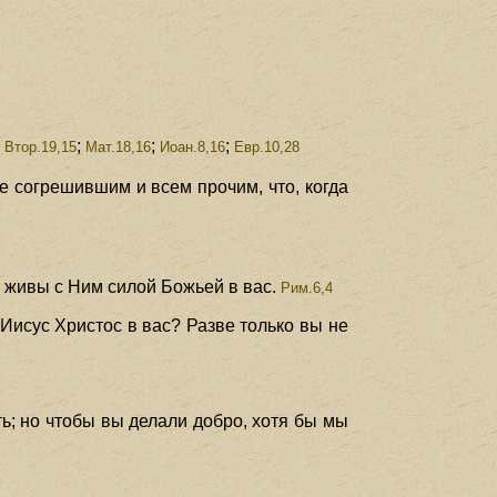
;
;
;
;
Втор.19,15
Мат.18,16
Иоан.8,16
Евр.10,28
де согрешившим и всем прочим, что, когда
.
живы с Ним силой Божьей в вас.
Рим.6,4
 Иисус Христос в вас? Разве только вы не
ть; но чтобы вы делали добро, хотя бы мы