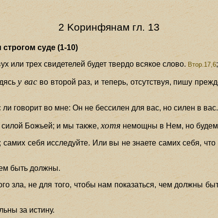
2 Koринфянам гл. 13
строгом суде (1-10)
вух или трех свидетелей будет твердо всякое слово.
Втор.17,6
у вас
одясь
во второй раз, и теперь, отсутствуя, пишу преж
 ли говорит во мне: Он не бессилен для вас, но силен в вас
хотя
в силой Божьей; и мы также,
немощны в Нем, но будем 
 самих себя исследуйте. Или вы не знаете самих себя, что
 чем быть должны.
го зла, не для того, чтобы нам показаться, чем должны бы
льны за истину.