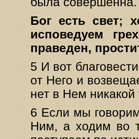
была совершенна.
Бог есть свет; х
исповедуем гре
праведен, простит
5 И вот благовест
от Него и возвещае
нет в Нем никакой
6 Если мы говори
Ним, а ходим во 