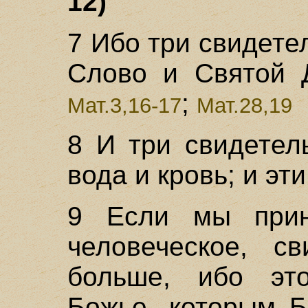
12)
7 Ибо три свидете
Слово и Святой Д
;
Мат.3,16-17
Мат.28,19
8 И три свидетел
вода и кровь; и эт
9 Если мы прин
человеческое, с
больше, ибо это
Божье, которым Б