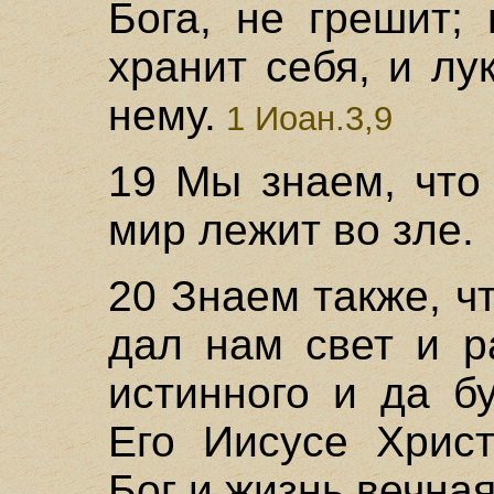
Бога, не грешит;
хранит себя, и лу
нему.
1 Иоан.3,9
19 Мы знаем, что
мир лежит во зле.
20 Знаем также, 
дал нам свет и р
истинного и да б
Его Иисусе Христ
Бог и жизнь вечная