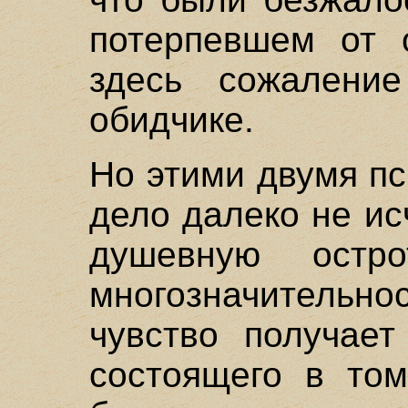
потерпевшем от 
здесь сожалени
обидчике.
Но этими двумя п
дело далеко не и
душевную остр
многозначител
чувство получает
состоящего в то