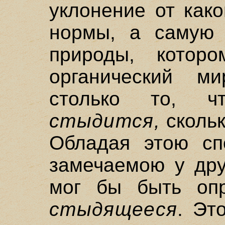
уклонение от как
нормы, а самую 
природы, которо
органический м
столько то, ч
стыдится,
скольк
Обладая этою сп
замечаемою у дру
мог бы быть опр
стыдящееся
. Эт