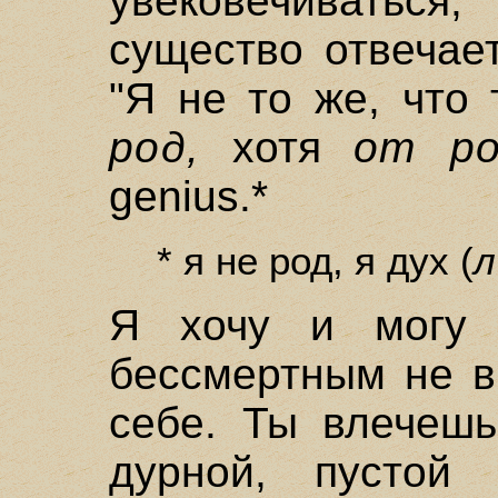
увековечиваться
существо отвечае
"Я не то же, что 
род,
хотя
от ро
genius.*
* я не род, я дух (
Я хочу и могу 
бессмертным не в
себе. Ты влечешь
дурной, пустой 