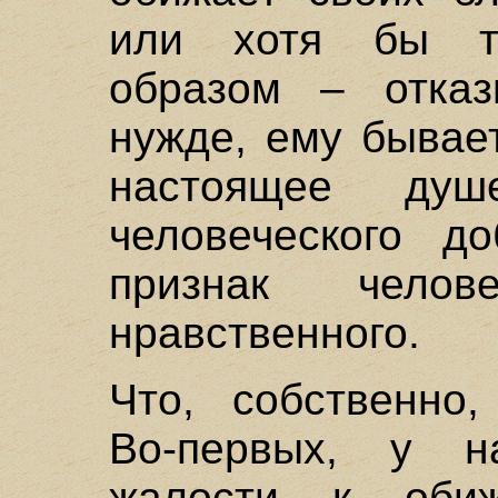
или хотя бы то
образом – отка
нужде, ему бывае
настоящее душ
человеческого д
признак чело
нравственного.
Что, собственно,
Во-первых, у н
жалости к обиж