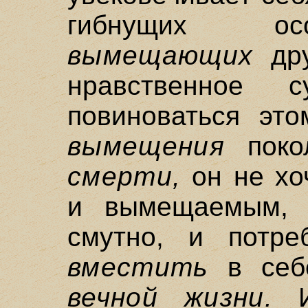
гибнущих осо
вымещающих
дру
нравственное 
повиноваться это
вымещения
поко
смерти,
он не хо
и вымещаемым, 
смутно, и потре
вместить
в себ
вечной жизни.
И