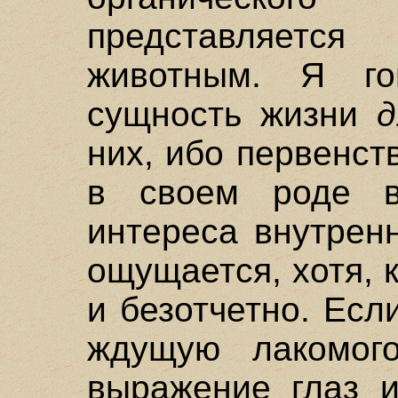
представляет
животным. Я го
сущность жизни
д
них, ибо первенс
в своем роде ва
интереса внутрен
ощущается, хотя, 
и безотчетно. Есл
ждущую лакомого
выражение глаз и