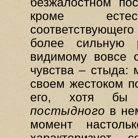
безжалостном пос
кроме естес
соответствующего
более сильную р
видимому вовсе с
чувства – стыда:
своем жестоком п
его, хотя бы 
постыдного
в нем
момент настоль
характеризует 