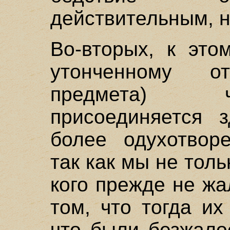
действительным, 
Во-вторых, к это
утонченному от
предмета) ч
присоединяется 
более одухотворе
так как мы не толь
кого прежде не ж
том, что тогда и
что были безжало