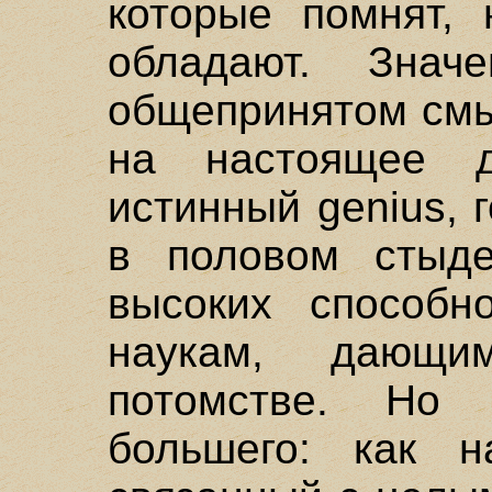
которые помнят,
обладают. Знач
общепринятом смы
на настоящее 
истинный genius, 
в половом стыде
высоких способн
наукам, дающ
потомстве. Но 
большего: как на