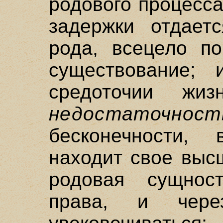
родового процесса
задержки отдаетс
рода, всецело п
существование;
средоточии жиз
недостаточност
бесконечности,
находит свое выс
родовая сущнос
права, и чер