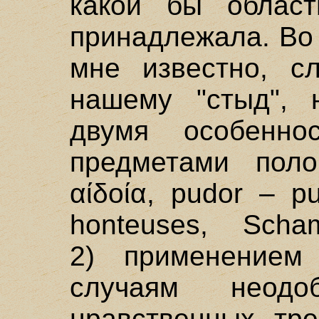
какой бы облас
принадлежала. Во 
мне известно, сл
нашему "стыд", 
двумя особенно
предметами пол
αίδοία, pudor – p
honteuses, Sch
2) применением
случаям неодо
нравственных тр