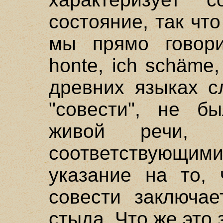
состояние, так чт
мы прямо говори
honte, ich schäme
древних языках с
"совести", не б
живой речи, з
соответствующи
указание на то, 
совести заключае
стыда. Что же это 