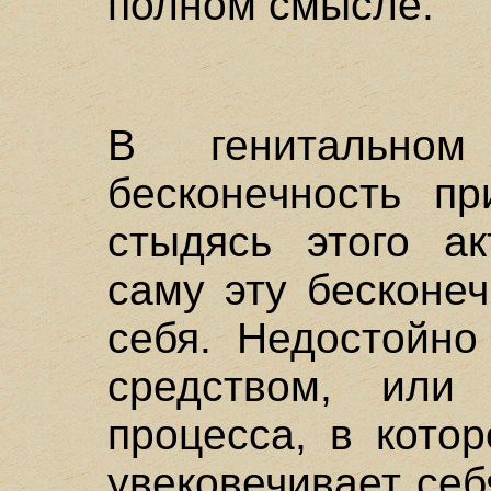
полном смысле.
В генитальном
бесконечность пр
стыдясь этого ак
саму эту бесконе
себя. Недостойно
средством, или 
процесса, в кото
увековечивает се