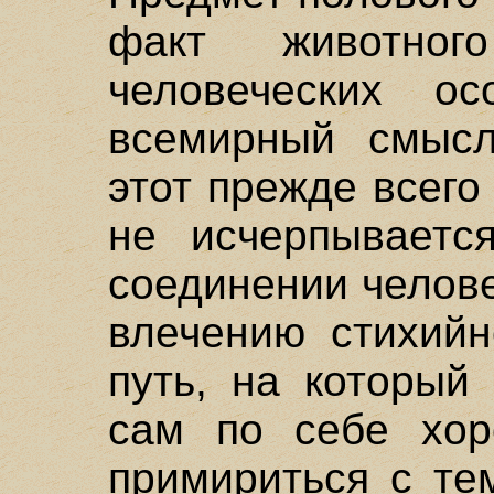
факт животног
человеческих о
всемирный смысл
этот прежде всего
не исчерпываетс
соединении челов
влечению стихийн
путь, на который
сам по себе хор
примириться с те