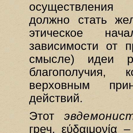
осуществления 
должно стать жел
этическое нач
зависимости от п
смысле) идеи р
благополучия, 
верховным прин
действий.
Этот
эвдемонис
греч. εύδαιμονία 