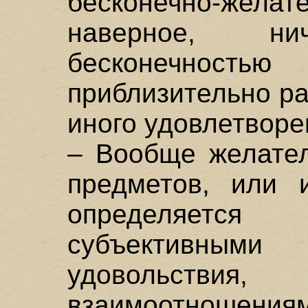
бесконечно-же
наверное, н
бесконечнос
приблизительно ра
иного удовлетворе
– Вообще желател
предметов, или и
определяется
субъективны
удовольствия
взаимоотношения