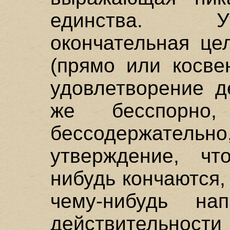
единства. У
окончательная це
(прямо или косвен
удовлетворение д
же бесспорн
бессодержате
утверждение, чт
нибудь кончаются,
чему-нибудь на
действительност