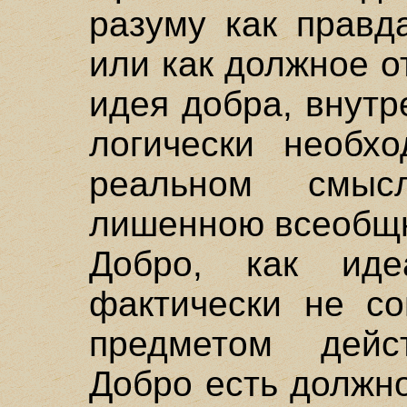
разуму как правд
или как должное о
идея добра, внут
логически необхо
реальном смы
лишенною всеобщн
Добро, как иде
фактически не со
предметом дейст
Добро есть должно