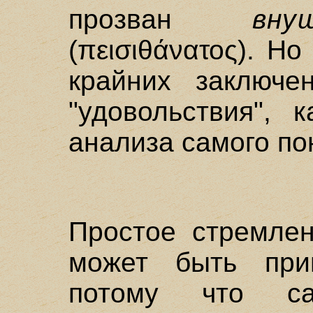
прозван
вн
(πεισιθάνατος). Н
крайних заключен
"удовольствия", 
анализа самого по
Простое стремлен
может быть прин
потому что с