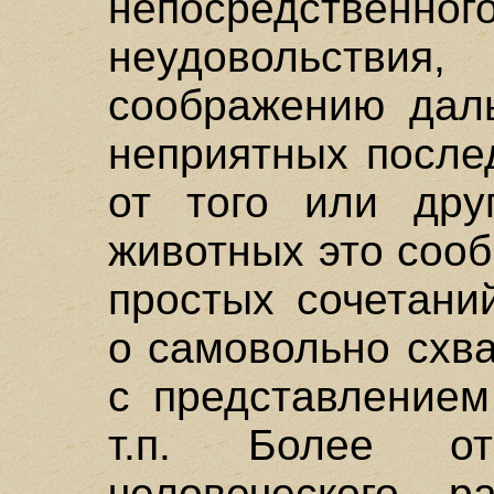
непосредственно
неудовольств
соображению дал
неприятных после
от того или дру
животных это соо
простых сочетани
о самовольно схв
с представлением
т.п. Более от
человеческого р