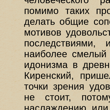
помимо таких пр
делать общие соп
мотивов удовольс
последствиями,
наиболее смелый 
идонизма в древн
Киренский, прише
точки зрения удо
не стоит, пото
наслаждению или