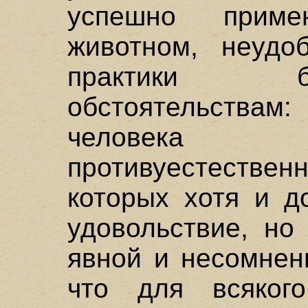
успешно прим
животном, неудо
практики б
обстоятельства
человека
противуестестве
которых хотя и д
удовольствие, но
явной и несомненн
что для всяког