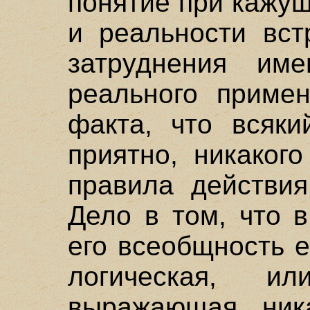
понятие при кажущ
и реальности вст
затруднения им
реального примен
факта, что всяки
приятно, никаког
правила действия
Дело в том, что 
его всеобщность 
логическая, и
выражающая ника