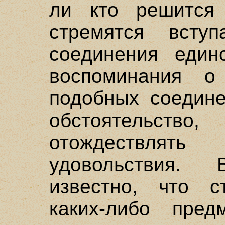
ли кто решится 
стремятся всту
соединения един
воспоминания о
подобных соедин
обстоятельств
отождествлят
удовольствия.
известно, что с
каких-либо пред