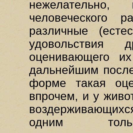
нежелательно,
человеческого р
различные (есте
удовольствия
оценивающего и
дальнейшим после
форме такая оце
впрочем, и у жив
воздерживающихс
одним толь