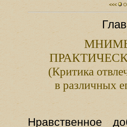
<<<
О
Глав
МНИМЫ
ПРАКТИЧЕС
(Критика отвле
в различных е
Нравственное до