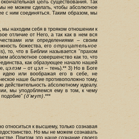
 окончательная
цель
существования. Так
: мы не можем сделать, чтобы абсолютное
ее с ним соединяться. Таким образом, мы
, мы находим себя в трояком отношении к
ое отличие от Него, а так как в нем вся
качествами или определениями – своим
ожность божества, его
отрицательное
is), то, что в Библии называется "прахом
аем абсолютное совершенство как то, что
сеединства, как образующее начало нашей
ие,
цэлэм
– от
цэл
– тень).** 3) Но в Боге
к идею или воображая его в себе, не
ческое наше бытие противоположно тому,
ую действительность абсолютному идеалу.
ии, мы уподобляемся ему в том, к чему
ие подобие"
(д'мут)
.***
о относиться к высшему, только сознавая
 недостоинство. Но мы не можем сознавать
нстве. Притом это наше сознание своего