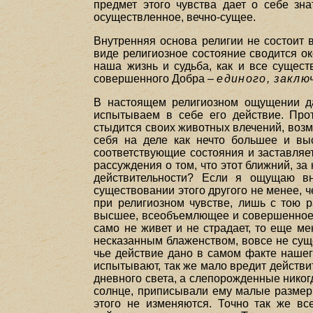
предмет этого чувства дает о себе зн
осуществленное, вечно-сущее.
Внутренняя основа религии не состоит 
виде религиозное состояние сводится о
наша жизнь и судьба, как и все сущест
совершенного Добра –
единого, заклю
В настоящем религиозном ощущении да
испытываем в себе его действие. Про
стыдится своих животных влечений, возм
себя на деле как нечто большее и вы
соответствующие состояния и заставляет
рассуждения о том, что этот ближний, за
действительности? Если я ощущаю вн
существовании этого другого не менее, ч
при религиозном чувстве, лишь с тою р
высшее, всеобъемлющее и совершенное. 
само не живет и не страдает, то еще м
несказанным блаженством, вовсе не суще
чье действие дано в самом факте нашег
испытывают, так же мало вредит действит
дневного света, а слепорожденные никог
солнце, приписывали ему малые размеры
этого не изменяются. Точно так же вс