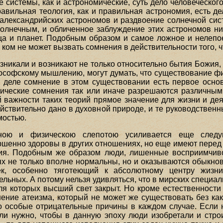
 системы, как и астрономические, суть дело человеческого
авильная теология, как и правильная астрономия, есть де
лександрийских астрономов и раздвоение солнечной сис
олнечным, и обличенное заблуждение этих астрономов ни 
а и планет. Подобным образом и самое ложное и нелепо
ком не может вызвать сомнения в действительности того, ч
никали и возникают не только относительно бытия Божия, н
ософскому мышлению, могут думать, что существование ф
деле сомнение в этом существовании есть первое осно
тические сомнения так или иначе разрешаются различным
й важности таких теорий прямое значение для жизни и дея
йствительно дано в духовной природе, и те руководственн
мостью.
вною и физическою слепотою усиливается еще следую
шенно здоровы в других отношениях, но еще имеют пере
ния. Подобным же образом люди, лишенные восприимчиво
иях не только вполне нормальны, но и оказываются обыкно
ек, особенно тяготеющий к абсолютному центру жиз
ельных. А потому нельзя удивляться, что в мирских специа
ля которых высший свет закрыт. Но кроме естественности 
нение атеизма, который не может же существовать без как
о особые отрицательные причины в каждом случае. Если 
сли нужно, чтобы в данную эпоху люди изобретали и стр