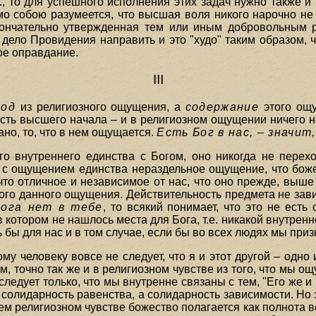
., то для успешного исполнения этих задач нужно также и
о собою разумеется, что высшая воля никого нарочно не 
кончательно утвержденная тем или иным добровольным 
 дело Провидения направить и это "худо" таким образом, ч
ое оправдание.
III
вод
из религиозного ощущения, а
содержание
этого ощ
ть высшего начала – и в религиозном ощущении ничего не 
 дано, то, что в нем ощущается.
Есть Бог в нас, – значит
 внутреннего единства с Богом, оно никогда не переход
я с ощущением единства нераздельное ощущение, что боже
что отличное и независимое от нас, что оно прежде, выше 
го данного ощущения. Действительность предмета не зависи
Бога нет в тебе
, то всякий понимает, что это не есть
в котором не нашлось места для Бога, т.е. никакой внутре
ь бы для нас и в том случае, если бы во всех людях мы при
му человеку вовсе не следует, что я и этот другой – одно 
м, точно так же и в религиозном чувстве из того, что мы о
а следует только, что мы внутренне связаны с тем, "Его же и
 солидарность равенства, а солидарность зависимости. Но 
м религиозном чувстве божество полагается как полнота вс