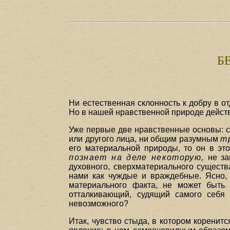
Б
Ни естественная склонность к добру в о
Но в нашей нравственной природе действ
Уже первые две нравственные основы: с
или другого лица, ни общим разумным
т
его материальной природы, то он в эт
познает на деле некоторую,
не за
духовного, сверхматериального сущест
нами как чуждые и враждебные. Ясно, 
материального факта, не может быт
отталкивающий, судящий самого себя 
невозможного?
Итак, чувство стыда, в котором коренит