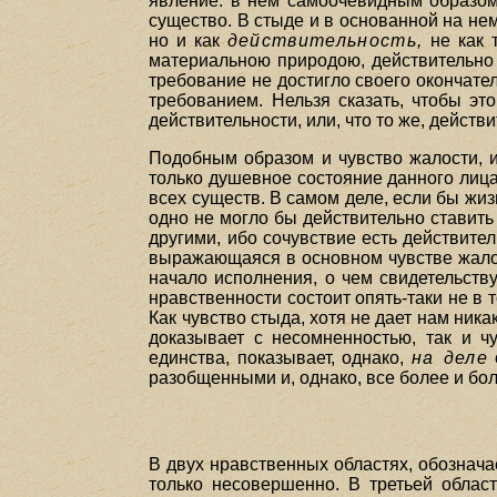
явление: в нем самоочевидным образом 
существо. В стыде и в основанной на нем
но и как
действительность,
не как 
материальною природою, действительно с
требование не достигло своего окончател
требованием. Нельзя сказать, чтобы эт
действительности, или, что то же, дейст
Подобным образом и чувство жалости, и
только душевное состояние данного лица
всех существ. В самом деле, если бы жиз
одно не могло бы действительно ставить
другими, ибо сочувствие есть действите
выражающаяся в основном чувстве жалос
начало исполнения, о чем свидетельств
нравственности состоит опять-таки не в 
Как чувство стыда, хотя не дает нам ника
доказывает с несомненностью, так и ч
единства, показывает, однако,
на деле
разобщенными и, однако, все более и бо
В двух нравственных областях, обознача
только несовершенно. В третьей облас