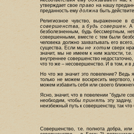
утверждает свое
право
на нашу преданн
преданность ему
должна
быть действите
Религиозное чувство, выраженное в ф
совершенства,
а
будь совершен.
А 
безболезненным, будь бессмертным, нет
совершенными, вместе с тем были безбо
человека должно захватывать его всего,
существа. Если мы
не хотим
сверх нра
значит, мы не имеем к ним жалости, т.
внутреннее совершенство недостаточно, 
что то же – несовершенство. И в том, и 
Но что же значит это повеление? Ведь 
только не можем воскресить мертвого, 
можем избавить себя или своего ближнего
Ясно, значит, что в повелении "будьте 
необходим, чтобы
принять
эту задачу,
неизбежный путь к совершенству, так что
Совершенство, т.е. полнота добра, или