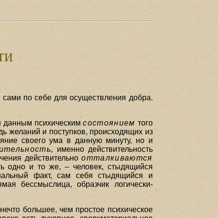
ТИ
ы сами по себе для осуществления добра.
ни данным психическим
состоянием
того
дь желаний и поступков, происходящих из
яние своего ума в данную минуту, но и
ительность,
именно действительность
ечения действительно
отталкиваются
ь одно и то же, – человек, стыдящийся
альный факт, сам себя стыдящийся и
мая бессмыслица, образчик логически-
 нечто большее, чем простое психическое