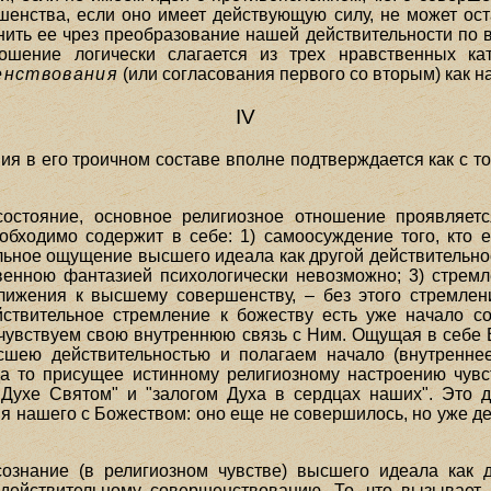
енства, если оно имеет действующую силу, не может ост
ить ее чрез преобразование нашей действительности по вы
ошение логически слагается из трех нравственных ка
енствования
(или согласования первого со вторым) как н
IV
я в его троичном составе вполне подтверждается как с точ
 состояние, основное религиозное отношение проявляетс
еобходимо содержит в себе: 1) самоосуждение того, кто 
льное ощущение высшего идеала как другой действительност
нною фантазией психологически невозможно; 3) стремл
лижения к высшему совершенству, – без этого стремлен
йствительное стремление к божеству есть уже начало с
м чувствуем свою внутреннюю связь с Ним. Ощущая в себе 
шею действительностью и полагаем начало (внутреннее
а то присущее истинному религиозному настроению чувс
 Духе Святом" и "залогом Духа в сердцах наших". Это 
я нашего с Божеством: оно еще не совершилось, но уже де
ознание (в религиозном чувстве) высшего идеала как 
действительному совершенствованию. То, что вызывает 