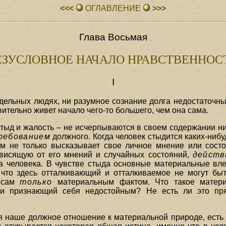
<<<
ОГЛАВЛЕHИЕ
>>>
Глава Восьмая
ЕЗУСЛОВНОЕ НАЧАЛО НРАВСТВЕННОС
I
тдельных людях, ни разумное сознание долга недостаточн
ительно живет начало чего-то большего, чем она сама.
тыд и жалость – не исчерпываются в своем содержании 
ребованием
должного. Когда человек стыдится каких-нибу
ом не только высказывает свое личное мнение или состо
висящую от его мнений и случайных состояний,
действ
ва человека. В чувстве стыда основные материальные вл
что здесь отталкивающий и отталкиваемое не могут быт
ь сам
только
материальным фактом. Что такое матери
и признающий себя недостойным? Не есть ли это пря
ся наше должное отношение к материальной природе, есть