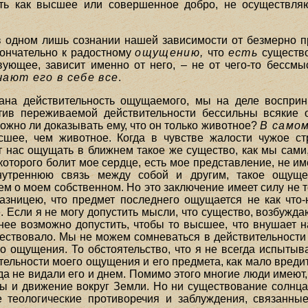
ать как высшее или совершенное добро, не осуществля
в одном лишь сознании нашей зависимости от безмерно 
кончательно к радостному
ощущению,
что
есть
существо
вующее, зависит именно от него, – не от чего-то бессмыс
чают его в себе все
.
на действительность ощущаемого, мы на деле восприн
тив переживаемой действительности бессильны всякие о
ожно ли доказывать ему, что он только животное?
В само
сшее, чем животное. Когда в чувстве жалости чужое ст
 нас ощущать в ближнем такое же существо, как мы сами,
 которого болит мое сердце, есть мое представление, не 
утреннюю связь между собой и другим, такое ощущен
ем о моем собственном. Но это заключение имеет силу не т
азницею, что предмет последнего ощущается не как что-
Если я не могу допустить мысли, что существо, возбужда
енее возможно допустить, чтобы то высшее, что внушает 
ствовало. Мы не можем сомневаться в действительности т
о ощущения. То обстоятельство, что я не всегда испытыв
ельности моего ощущения и его предмета, как мало вредит
да не видали его и днем. Помимо этого многие люди имеют,
 и движение вокруг Земли. Но ни существование солнца,
е теологические противоречия и заблуждения, связанные