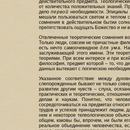
действительного предмета. Теологические
от количества положительных знаний. Пр
дело
первой
необходимости. Эпициклы а
мешали пользоваться светом и теплом с
сомнения в действительном бытии солнц
препятствовать ощущать Божество и ни в 
Отвлеченные теоретические сомнения воз
Только люди, совсем не причастные фил
есть нечто самоочевидное
для ума.
На 
заслуживающей этого имени. Эти теоре
теориями. При всем интересе и при все
философия, предмет которой – то, что де
данных вытекают с логическою необходи
Указанное соответствие между духо
слепорожденные бывают не только совер
развитии другим чувств – слуха, осяза
практических и теоретических, отношен
делам и наукам. Понятно, что челов
сосредоточиваться на предметах относит
трудов и успехов принадлежит людям, д
нем и некоторое телеологическое объяс
общем, каковы бы, впрочем, ни были ег
реальное объединение человечества, е