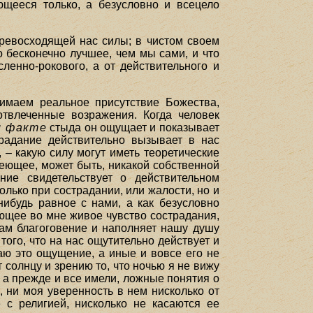
ющееся только, а безусловно и всецело
превосходящей нас силы; в чистом своем
 бесконечно лучшее, чем мы сами, и что
ленно-рокового, а от действительного и
имаем реальное присутствие Божества,
твлеченные возражения. Когда человек
м факте
стыда он ощущает и показывает
радание действительно вызывает в нас
 – какую силу могут иметь теоретические
имеющее, может быть, никакой собственной
ие свидетельствует о действительном
олько при сострадании, или жалости, но и
нибудь равное с нами, а как безусловно
ющее во мне живое чувство сострадания,
нам благоговение и наполняет нашу душу
ого, что на нас ощутительно действует и
аю это ощущение, а иные и вовсе его не
 солнцу и зрению то, что ночью я не вижу
 а прежде и все имели, ложные понятия о
 ни моя уверенность в нем нисколько от
 с религией, нисколько не касаются ее