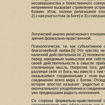
несовершенства и божественного соверш
непременно вызывает стремление устран
Божию. Итак, полное религиозное отн
2)
совершенства
(в Боге) и 3)
соверш
Логический анализ религиозного отношени
зрения формально-нравственной.
Психологически, т.е. как субъективное
благоговейной любви.[
5
] Это чувство н
наличной действительности; 2) положите
перед заведомым вымыслом или собстве
своей действительности в смысле приб
отвлеченную мысль. Напротив того, де
различая себя от Бога, мы вместе с те
оказываемся соединенными с этою выс
соединению всего мира с Богом. Отсюд
которое апостол называет "радостью о
окончательного уподобления и соединени
уже предвкушаем радость исполнения.
Со стороны формально-нравственной с
несоответствия ему
обязывает
нас к 