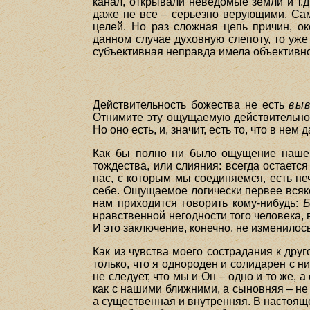
канал, открывали неведомые земли и т.д
даже не все – серьезно верующими. Сам
целей. Но раз сложная цепь причин, о
данном случае духовную слепоту, то уже
субъективная неправда имела объективн
Действительность божества не есть
вы
Отнимите эту ощущаемую действительнос
Но оно есть, и, значит, есть то, что в нем
Как бы полно ни было ощущение нашего
тождества, или слияния: всегда остаетс
нас, с которым мы соединяемся, есть не
себе. Ощущаемое логически первее всяко
нам приходится говорить кому-нибудь:
нравственной негодности того человека, 
И это заключение, конечно, не изменилос
Как из чувства моего сострадания к друго
только, что я однороден и солидарен с ни
не следует, что мы и Он – одно и то же, 
как с нашими ближними, а сыновняя – не
а существенная и внутренняя. В настояще