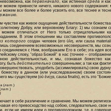
 невозможна, как
первоначало,
как истинная
среда
и как
 не можем привнести ничего, никакого нового содержания
можем все более и более усвоять его, все теснее и тесн
ержанию.
ном чувстве как живое ощущение действительности божества
олютному Добру, или верховному Благу: 1) мы сознаем св
ы можем отличаться от Него только отрицательными 
раданием. В этом отношении мы составляем противопол
из которого
создан человек (его ύλη, или causa material
чи лишь соединением всевозможных несовершенств, мы созн
но соединяемся с Ним, воображаем Его в себе; эта идея в
библейскому слову, "образ Божий" в нас (точнее – отображен
лною действительностью, и мы, сознавая божество ка
огу, быть
действительно
совершенными; а так как факти
совершенствовать, уподобить (ассимилировать) свою дурн
 божеству в данном (или унаследованном) своем состоян
его мы существуем (ού ένεχα, causa finalis), есть это "Бож
а (
лат
.)
(
лат
.)
)
чает в себе различение и сравнение. Мы можем религиозн
знавая его превосходство над собою, следовательно, свое
 если не имеем идеи о противоположном, т.е. о соверше