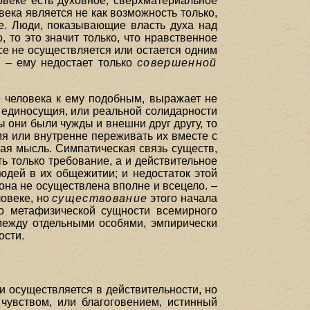
овеке есть духовное, сверхматериальное
века является не как возможность только,
ие. Люди, показывающие власть духа над
 то это значит только, что нравственное
все не осуществляется или остается одним
, – ему недостает только
совершенной
е человека к ему подобным, выражает не
у единосущия, или реальной солидарности
ы они были чужды и внешни друг другу, то
ия или внутренне переживать их вместе с
ная мысль. Симпатическая связь существ,
 только требование, а и действительное
юдей в их общежитии; и недостаток этой
 она не осуществлена вполне и всецело. –
ловеке, но
существование
этого начала
 о метафизической сущности всемирного
ежду отдельными особями, эмпирически
ости.
и осуществляется в действительности, но
чувством, или благоговением, истинный