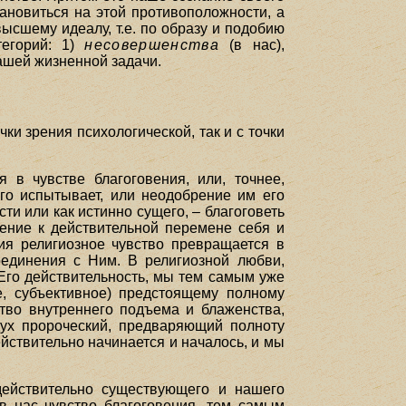
ановиться на этой противоположности, а
сшему идеалу, т.е. по образу и подобию
тегорий: 1)
несовершенства
(в нас),
ашей жизненной задачи.
ки зрения психологической, так и с точки
я в чувстве благоговения, или, точнее,
его испытывает, или неодобрение им его
и или как истинно сущего, – благоговеть
ение к действительной перемене себя и
ия религиозное чувство превращается в
оединения с Ним. В религиозной любви,
Его действительность, мы тем самым уже
, субъективное) предстоящему полному
тво внутреннего подъема и блаженства,
дух пророческий, предваряющий полноту
йствительно начинается и началось, и мы
действительно существующего и нашего
в нас чувство благоговения, тем самым