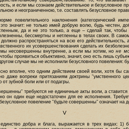
ость, и если мы сознаем действительное и безусловное пр
льною и неограниченною, т.е. составлять безусловное пра
орме повелительного наклонения (категорический имп
это значит: не только имей добрую волю, будь честен, д
ленным, да и не это только, а еще – сделай так, чтобы
лезненны, бессмертны и нетленны в телах своих. В само
 должно распространяться на всю его действительность, а
вственного их усовершенствования сделать их безболезн
е. мы несовершенны внутренне, а если мы хотим, но
не м
чтобы проявиться объективно, значит, оно есть лишь субъе
в другом случае мы не исполнили безусловного повеления: 
ясно вполне, что одним действием своей воли, хотя бы с
но даже вопреки притязаниям доктрины "умственного целе
 от зубной боли или от подагры.
совершенны" требуются не единичные акты воли, а ставитс
 но он один еще недостаточен для ее исполнения. Требу
 безусловное повеление "будьте совершенны" означает на 
V
 единство добра и блага, выражается в трех видах: 1) 