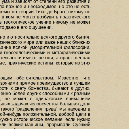
 ума и зависят от степени его развития и
ло важное и необходимое; но это не есть
темы по теории Тихо де Браге никому не
в ком не могло возбудить практического
е теологическое учение никому не может
то дано в его ощущении.
о и относительно всякого другого бытия.
изического мира или даже наших ближних
вание всякой умозрительной философии,
и гносеологическими и метафизическими
тельности имеют не они, а нравственная
ые, практические истины, которые из этих
щим обстоятельством. Известно, что
д зрячими прямое преимущество в лучшем
сти к свету божества, бывают в других,
венно более других способными к разным
ни, не может с одинаковым вниманием
льных задачах человечества большая доля
такого "разделения труда" мы находим в
ой-нибудь положительной, доброй цели в
нужно историческое делание, если нужно
оили всякие машины, прорывали Суэцкий