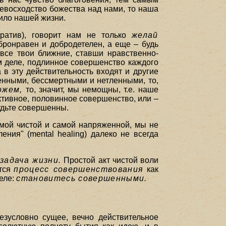
евосходство божества над нами, то наша
вило нашей жизни.
ератив), говорит нам не только
желай
обронравен и добродетелен, а еще – будь
 все твои ближние, ставши нравственно-
м деле, подлинное совершенство каждого
 в эту действительность входят и другие
енными, бессмертными и нетленными, то,
ожем,
то, значит, мы немощны, т.е. наше
ктивное, половинное совершенство, или –
будьте совершенны.
амой чистой и самой напряженной, мы не
ния" (mental healing) далеко не всегда
я
задача жизни.
Простой акт чистой воли
ется
процесс совершенствования
как
деле:
становитесь совершенными.
безусловно сущее, вечно действительное