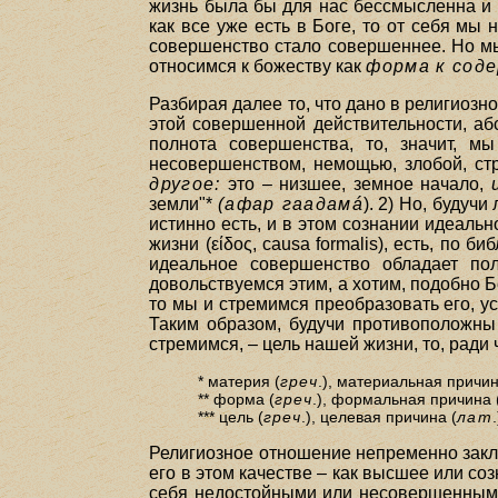
жизнь была бы для нас бессмысленна и
как все уже есть в Боге, то от себя мы
совершенство стало совершеннее. Но мы 
относимся к божеству как
форма к сод
Разбирая далее то, что дано в религиоз
этой совершенной действительности, абс
полнота совершенства, то, значит, м
несовершенством, немощью, злобой, ст
другое:
это – низшее, земное начало,
земли"*
(афар гаадамá
). 2) Но, буду
истинно есть, и в этом сознании идеаль
жизни (είδος, causa formalis), есть, по 
идеальное совершенство обладает по
довольствуемся этим, а хотим, подобно Б
то мы и стремимся преобразовать его, у
Таким образом, будучи противоположны
стремимся, – цель нашей жизни, то, ради ч
* материя (
греч
.), материальная причин
** форма (
греч
.), формальная причина 
*** цель (
греч
.), целевая причина (
лат
.
Религиозное отношение непременно заклю
его в этом качестве – как высшее или со
себя недостойными или несовершенными,