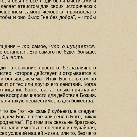
 то, чтобы не все люди были мистиками и
делает атеистом для своих исторических
решением самого человека, произвела в
тобы и оно было "не без добра", – чтобы
ущения –
то
самое,
что ощущается.
останется. Его самого не будет больше.
, Он есть.
ит в сознание простого, безразличного
ство, которое действует и открывается в
и больше, чем мы. Итак, Бог есть сам по
т от тех или других его действий. Когда
 отрицание божества, а только признание
нней восприимчивости для действия Божия.
знали такую невместимость для божества.
и то же (тот же самый субъект), а следует
щущаем Бога в себе или себя в Боге, никак
 род есмы". Притом эта связь не братская,
эта зависимость не внешняя и случайная,
ех условий нашей жизни, или то, без чего