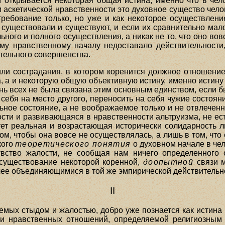
открывается некоторая общая истина, именно что в чел
 аскетической нравственности это духовное существо чело
требование только, но уже и как некоторое осуществлен
уществовали и существуют, и если их сравнительно мало,
ьного и полного осуществления, а никак не то, что оно во
ому нравственному началу недоставало действительности
вительного совершенства.
ли сострадания, в котором коренится должное отношени
, а и некоторую общую объективную истину, именно истин
нь всех не была связана этим основным единством, если б
 себя на место другого, переносить на себя чужие состоян
льное состояние, а не воображаемое только и не отвлечен
ти и развивающаяся в нравственности альтруизма, не есть
ует реальная и возрастающая исторически солидарность л
том, чтобы она вовсе не осуществлялась, а лишь в том, что
кого
теоретического понятия
о духовном начале в че
увство жалости, не сообщая нам ничего определенного
существование некоторой коренной,
доопытной
связи м
лее объединяющимися в той же эмпирической действительн
II
емых стыдом и жалостью, добро уже познается как истина 
ти нравственных отношений, определяемой религиозным 