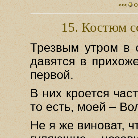
<<<
О
15. Костюм с
Трезвым утром в 
давятся в прихож
первой.
В них кроется ча
то есть, моей – Во
Не я же виноват, 