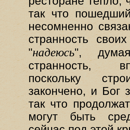
ресторане тепло, 
так что пошедший
несомненно связа
странность своих
надеюсь
"
", дума
странность, в
поскольку стр
закончено, и Бог з
так что продолжа
могут быть сре
сейчас под этой к