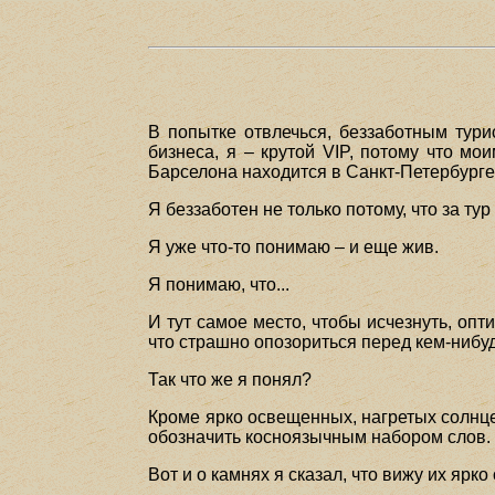
В попытке отвлечься, беззаботным тури
бизнеса, я – крутой VIP, потому что мо
Барселона находится в Санкт-Петербурге –
Я беззаботен не только потому, что за ту
Я уже что-то понимаю – и еще жив.
Я понимаю, что...
И тут самое место, чтобы исчезнуть, опт
что страшно опозориться перед кем-нибу
Так что же я понял?
Кроме ярко освещенных, нагретых солнце
обозначить косноязычным набором слов.
Вот и о камнях я сказал, что вижу их яр