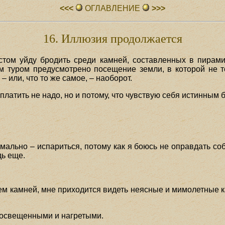
<<<
ОГЛАВЛЕHИЕ
>>>
16. Иллюзия продолжается
стом уйду бродить среди камней, составленных в пирам
им туром предусмотрено посещение земли, в которой не т
 или, что то же самое, – наоборот.
р платить не надо, но и потому, что чувствую себя истинным
имально – испариться, потому как я боюсь не оправдать с
дь еще.
м камней, мне приходится видеть неясные и мимолетные к
ко освещенными и нагретыми.