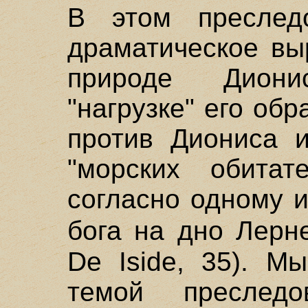
В этом преслед
драматическое вы
природе Дион
"нагрузке" его об
против Диониса 
"морских обитат
согласно одному и
бога на дно Лерн
De Iside, 35). М
темой преслед