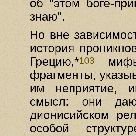
об "этом боге-при
знаю".
Но вне зависимост
история проникно
Грецию,*
мифы 
103
фрагменты, указы
им неприятие, и
смысл: они да
дионисийском рел
особой структу