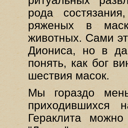
ритуальных разв
рода состязания
ряженых в мас
животных. Сами э
Диониса, но в да
понять, как бог в
шествия масок.
Мы гораздо мен
приходившихся 
Гераклита можно 