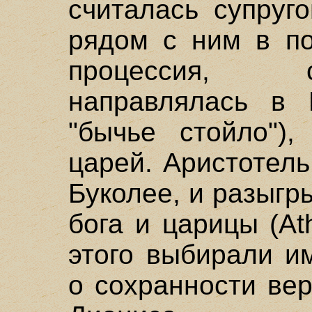
считалась супруг
рядом с ним в по
процессия, с
направлялась в 
"бычье стойло")
царей. Аристотель
Буколее, и разыг
бога и царицы (Ath
этого выбирали и
о сохранности ве