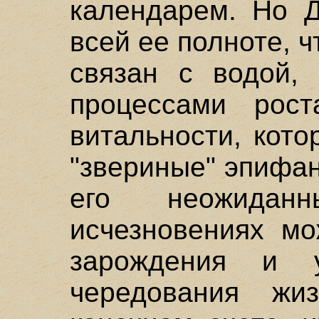
календарем. Но Д
всей ее полноте, ч
связан с водой, 
процессами рос
витальности, кот
"звериные" эпифани
его неожидан
исчезновениях мо
зарождения и у
чередования ж