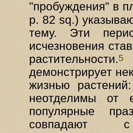
"пробуждения" в 
p. 82 sq.) указыв
тему. Эти пери
исчезновения став
растительности.
5
демонстрирует не
жизнью растений
неотделимы от 
популярные пра
совпадают с 