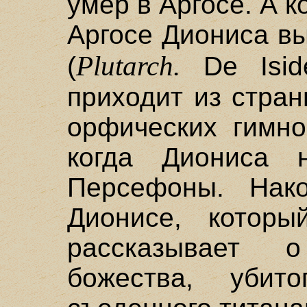
умер в Аргосе. А к
Аргосе Диониса в
Plutarch.
(
De Iside
приходит из стра
орфических гимно
когда Диониса 
Персефоны. Нак
Дионисе, котор
рассказывает 
божества, убито