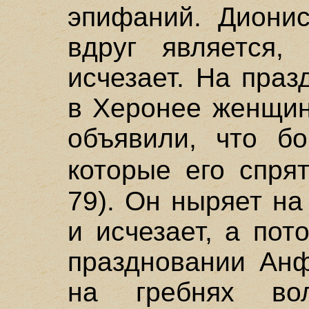
эпифаний. Дионис
вдруг является,
исчезает. На праз
в Херонее женщин
объявили, что бо
которые его спр
79). Он ныряет н
и исчезает, а пот
праздновании Анф
на гребнях во