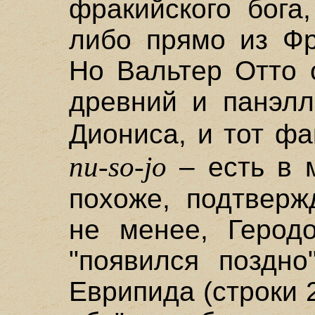
фракийского бога
либо прямо из Фр
Но Вальтер Отто 
древний и панэлл
Диониса, и тот фа
nu-so-jo
– есть в м
похоже, подтверж
не менее, Геродо
"появился поздно
Еврипида (строки 