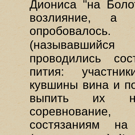
Диониса "на Боло
возлияние, а
опробовалось
(называвшийс
проводились сос
пития: участни
кувшины вина и п
выпить их на
соревнование,
состязаниям на