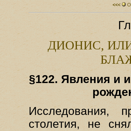
<<<
О
Гл
ДИОНИС, ИЛ
БЛА
§122. Явления и 
рожден
Исследования, п
столетия, не сня