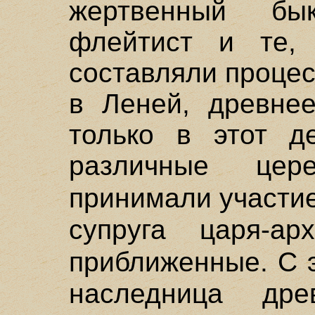
жертвенный б
флейтист и те, 
составляли процес
в Леней, древнее
только в этот д
различные цер
принимали участи
супруга царя-а
приближенные. С 
наследница дре