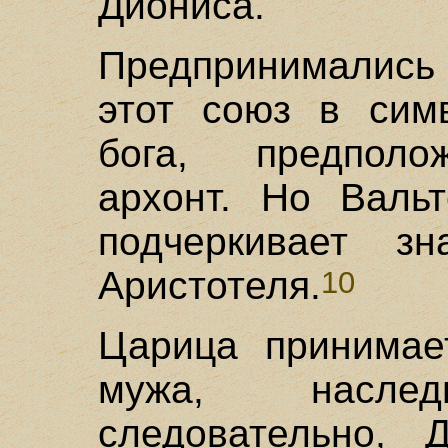
Диониса.
Предпринимались
этот союз в сим
бога, предполо
архонт. Но Валь
подчеркивает зн
Аристотеля.
10
Царица принимае
мужа, насле
следовательно, 