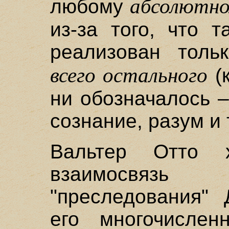
абсолютн
любому
из-за того, что 
реализован толь
всего остального
(
ни обозначалось –
сознание, разум и т
Вальтер Отто х
взаимосвяз
"преследования" 
его многочислен