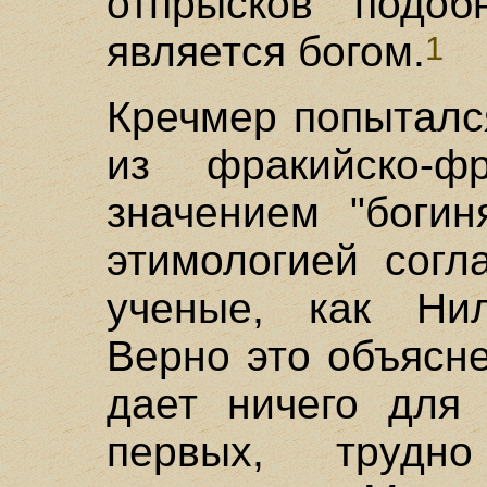
отпрысков подо
является богом.
1
Кречмер попыталс
из фракийско-ф
значением "богин
этимологией согл
ученые, как Ни
Верно это объясне
дает ничего для
первых, трудн