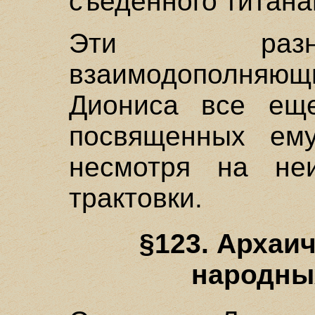
съеденного титана
Эти разн
взаимодополня
Диониса все ещ
посвященных ему
несмотря на не
трактовки.
§123. Архаи
народны