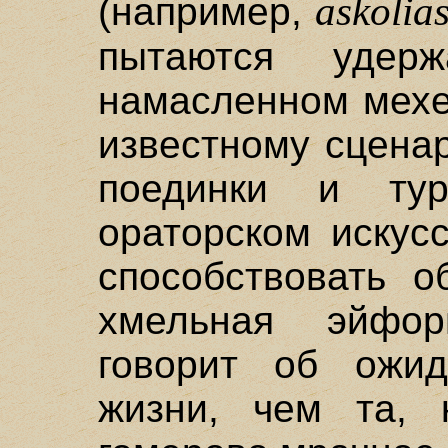
askolia
(например,
пытаются удер
намасленном мехе
известному сценар
поединки и ту
ораторском искус
способствовать о
хмельная эйфор
говорит об ожид
жизни, чем та, 