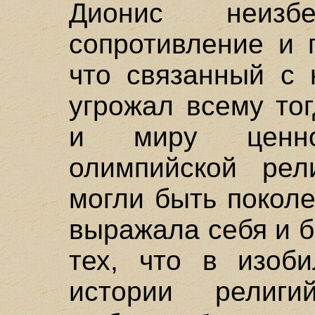
Дионис неиз
сопротивление и 
что связанный с 
угрожал всему то
и миру ценнос
олимпийской рел
могли быть покол
выражала себя и б
тех, что в изоб
истории религи