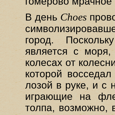
гомерово мрачное 
Choes
В день
прово
символизировавш
город. Поскольк
является с моря,
колесах от колесн
которой восседал
лозой в руке, и с 
играющие на фле
толпа, возможно, 