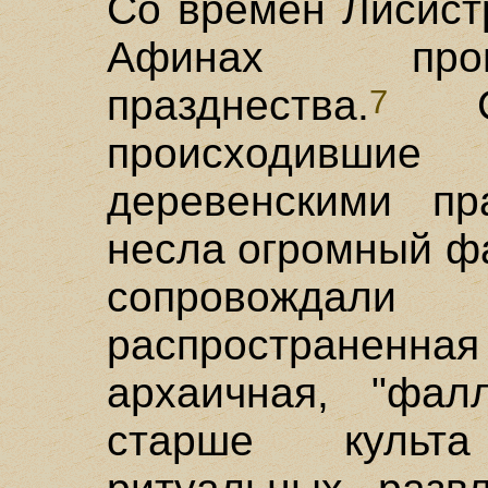
Со времен Лисист
Афинах пров
празднества.
Сел
7
происходивши
деревенскими пр
несла огромный ф
сопровождали
распространенная
архаичная, "фалл
старше культ