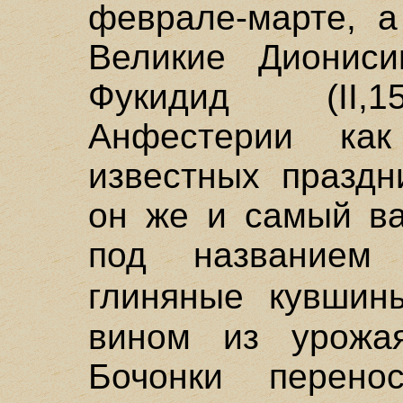
феврале-марте, а
Великие Диониси
Фукидид (II,1
Анфестерии ка
известных праздн
он же и самый ва
под названием 
глиняные кувши
вином из урожа
Бочонки перено