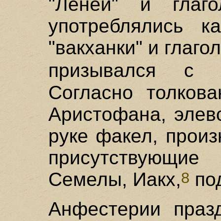
"Ленеи" и глаго
употреблялись к
"вакханки" и глагол
призывался с
Согласно толкова
Аристофана, элев
руке факел, произн
присутствующи
Семелы, Иакх,
под
8
Анфестерии праз