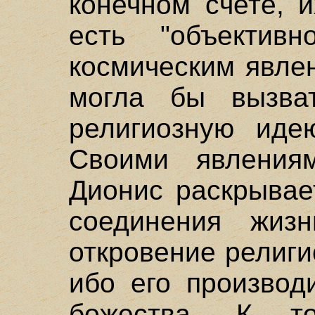
конечном счете, 
есть "объектив
космическим явле
могла бы вызва
религиозную иде
Своими явления
Дионис раскрывае
соединения жиз
откровение религи
ибо его производ
божества. К 