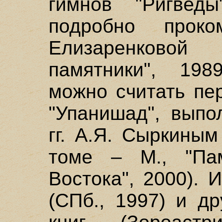
гимнов "Ригведы
подробно проко
Елизаренковой 
памятники", 1989
можно считать пе
"Упанишад", выпо
гг. А.Я. Сыркины
томе – М., "Пам
Востока", 2000). 
(СПб., 1997) и д