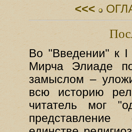
<<<
ОГЛ
Пос
Во "Введении" к I
Мирча Элиаде по
замыслом – уложи
всю историю рел
читатель мог "о
представление
единстве религио