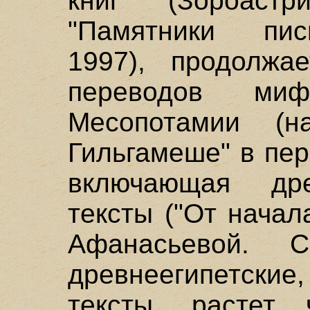
книг (Зороастр
"Памятники пис
1997), продолжа
переводов мифо
Месопотамии (
Гильгамеше" в пер
включающая др
тексты ("От начал
Афанасьевой. С
древнеегипетские
тексты, растет 