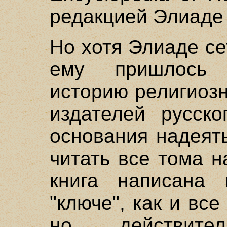
редакцией Элиаде 
Но хотя Элиаде се
ему пришлось р
историю религиозн
издателей русско
основания надеять
читать все тома 
книга написана
"ключе", как и вс
но действител