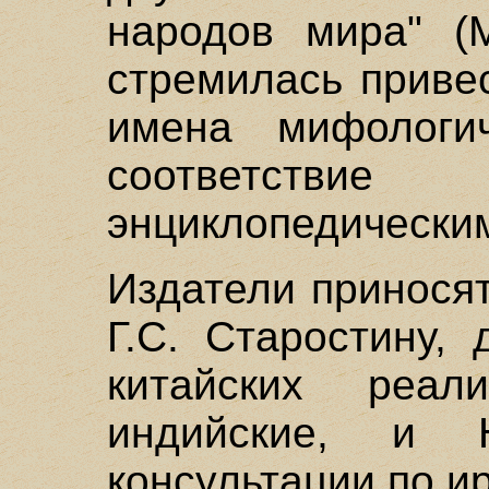
народов мира" (М
стремилась приве
имена мифологи
соответст
энциклопедически
Издатели принося
Г.С. Старостину,
китайских реа
индийские, и 
консультации по и