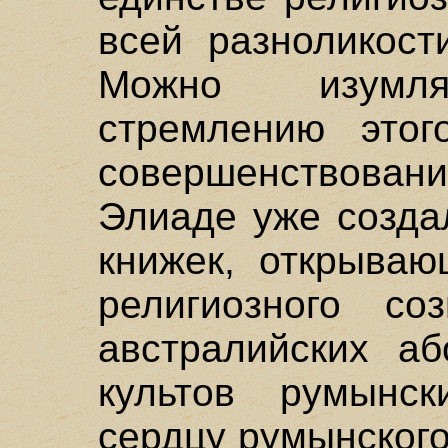
всей разноликост
Можно изумля
стремлению этог
совершенствован
Элиаде уже созда
книжек, открываю
религиозного с
австралийских аб
культов румынск
сердцу румынского