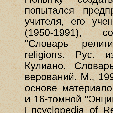
попытался предп
учителя, его уче
(1950-1991), с
"Словарь религи
religions. Рус.
Кулиано. Словар
верований. М., 19
основе материало
и 16-томной "Энци
Encyclopedia of R