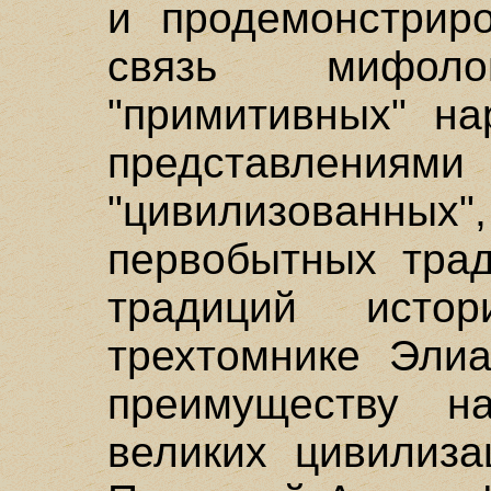
и продемонстрир
связь мифоло
"примитивных" на
представле
"цивилизованных
первобытных трад
традиций исто
трехтомнике Элиа
преимуществу н
великих цивилиза