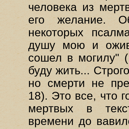
человека из мерт
его желание. О
некоторых псалм
душу мою и ожив
сошел в могилу" (
буду жить... Строг
но смерти не пре
18). Это все, что 
мертвых в текс
времени до вавил