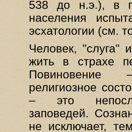
538 до н.э.), в 
населения испыт
эсхатологии (см. то
Человек, "слуга" 
жить в страхе п
Повиновение 
религиозное состо
– это непосл
заповедей. Созна
не исключает, те