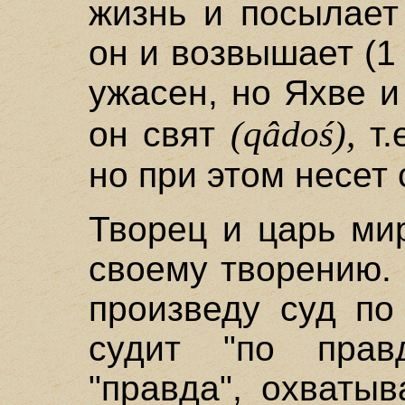
жизнь и посылает
он и возвышает (1 
ужасен, но Яхве и
(qâdoś),
он свят
т.
но при этом несет 
Творец и царь ми
своему творению. 
произведу суд по
судит "по прав
"правда", охваты