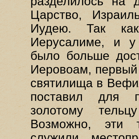
разделилось на 
Царство, Израил
Иудею. Так ка
Иерусалиме, и у
было больше дост
Иеровоам, первый
святилища в Вефи
поставил для 
золотому тельц
Возможно, эти 
служили местопр