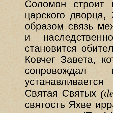
Соломон строит 
царского дворца,
образом связь ме
и наследственн
становится обите
Ковчег Завета, к
сопровождал в
устанавливаетс
(de
Святая Святых
святость Яхве ирр