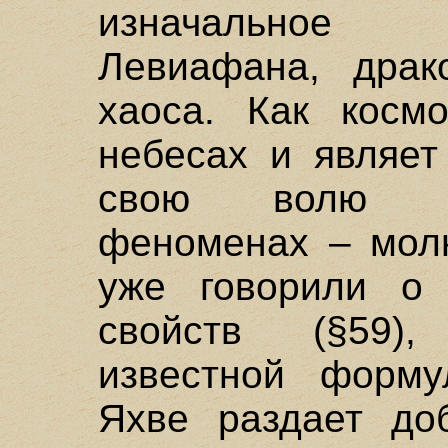
изначальное 
Левиафана, драк
хаоса. Как космо
небесах и являет
свою волю в 
феноменах – молн
уже говорили о 
свойств (§59)
известной формул
Яхве раздает до