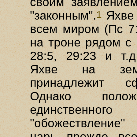
своим заявлением
"законным".
Яхве 
1
всем миром (Пс 71
на троне рядом с 
28:5, 29:23 и т.
Яхве на земл
принадлежит сф
Однако поло
единственно
"обожествление"
царь прежде все