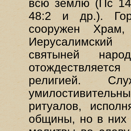
всю землю (Пс 14:
48:2 и др.). Го
сооружен Храм,
Иерусалимски
святыней нар
отождествляе
религией. Сл
умилостивитель
ритуалов, испол
общины, но в них