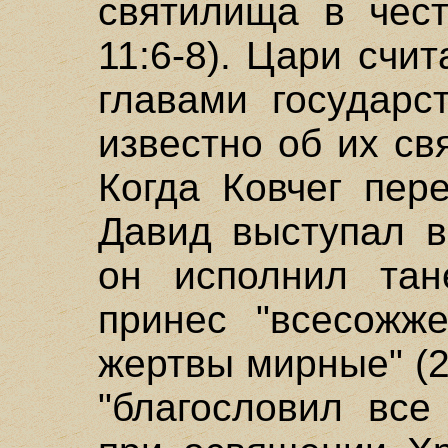
святилища в чест
11:6-8). Цари счи
главами государс
известно об их с
Когда Ковчег пер
Давид выступал в
он исполнил тан
принес "всесожж
жертвы мирные" (2
"благословил все