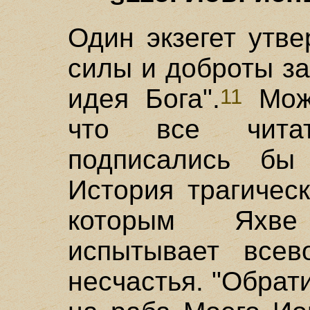
Один экзегет утве
силы и доброты з
идея Бога".
Можн
11
что все чита
подписались бы
История трагическ
которым Яхве
испытывает всев
несчастья. "Обрат