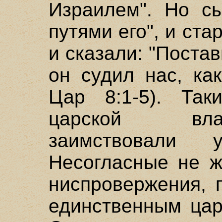
Израилем". Но сы
путями его", и ст
и сказали: "Поста
он судил нас, ка
Цар 8:1-5). Так
царской вла
заимствовали 
Несогласные не ж
ниспровержения, 
единственным цар