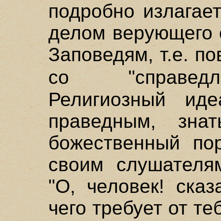
подробно излагае
делом верующего 
Заповедям, т.е. п
со "справед
Религиозный ид
праведным, зна
божественный пор
своим слушателям
"О, человек! ска
чего требует от те