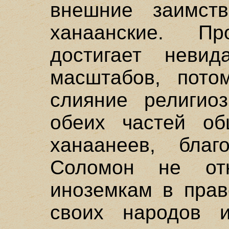
внешние заимств
ханаанские. Пр
достигает неви
масштабов, пото
слияние религио
обеих частей об
ханаанеев, благ
Соломон не от
иноземкам в прав
своих народов и