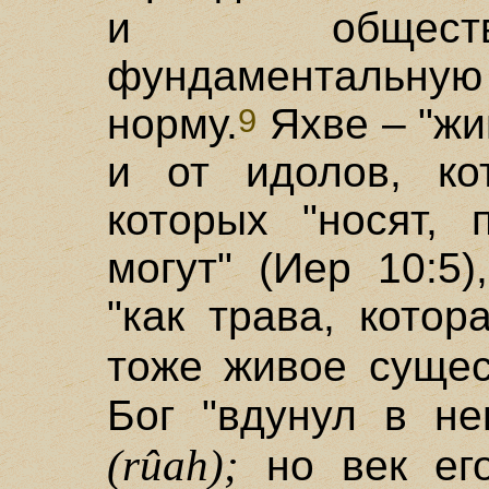
и обществ
фундаментальную
норму.
Яхве – "жи
9
и от идолов, ко
которых "носят, 
могут" (Иер 10:5
"как трава, котор
тоже живое суще
Бог "вдунул в не
(rûah);
но век его