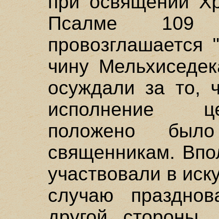
при освящении Хр
Псалме 109
провозглашается 
чину Мельхиседек
осуждали за то, 
исполнение ц
положено было
священникам. Впо
участвовали в иск
случаю празднов
другой стороны,