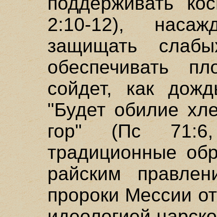
поддерживать кос
2:10-12), насаж
защищать слабы
обеспечивать пл
сойдет, как дожд
"Будет обилие хл
гор" (Пс 71:
традиционные обр
райским правлен
пророки Мессии от
идеологией царско