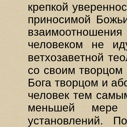
крепкой увереннос
приносимой Божьи
взаимоотноше
человеком не ид
ветхозаветной те
со своим творцом
Бога творцом и а
человек тем самы
меньшей мере
установлений. П