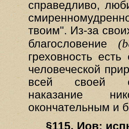
справедливо, люб
смиренномудренн
твоим". Из-за свои
(b
благословение
греховность есть
человеческой прир
всей своей ст
наказание ни
окончательным и 
§115. Иов: ис