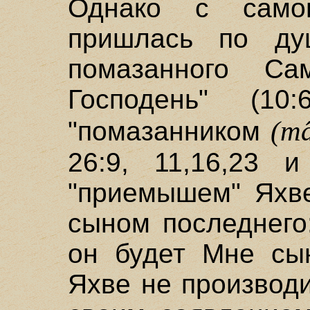
Однако с само
пришлась по ду
помазанного Са
Господень" (1
(mâ
"помазанником
26:9, 11,16,23 и
"приемышем" Яхве
сыном последнего
он будет Мне сын
Яхве не производи