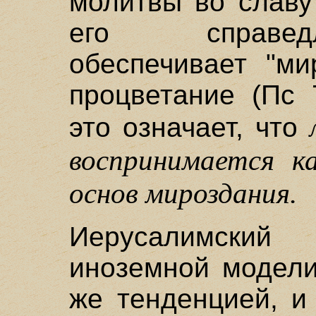
молитвы во славу
его справедл
обеспечивает "м
процветание (Пс 
это означает, что
воспринимается к
основ мироздания.
Иерусалимский
иноземной модели
же тенденцией, и