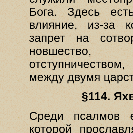
Бога. Здесь есть
влияние, из-за 
запрет на сотво
новшество,
отступничеством,
между двумя царс
§114. Ях
Среди псалмов е
которой прославл