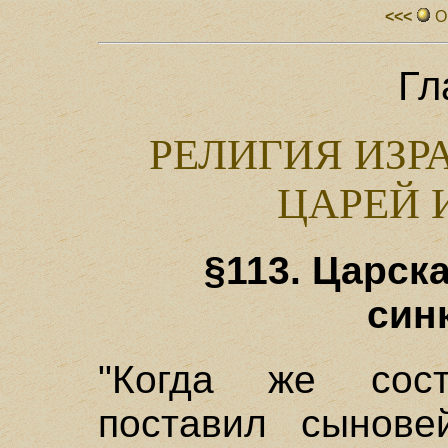
<<<
О
Гл
РЕЛИГИЯ ИЗР
ЦАРЕЙ 
§113. Царск
син
"Когда же сос
поставил сынове