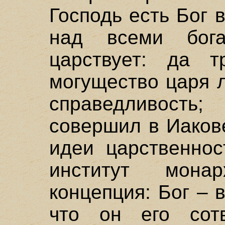
Господь есть Бог 
над всеми богам
царствует: да т
могущество царя 
справедливост
совершил в Иакове
идеи царственнос
институт мона
концепция: Бог – 
что он его сот