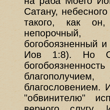
на раба Моего Ио
Сатану, небесного
такого, как он
непорочный,
богобоязненный и
Иов 1:8). Но С
богобоязненность
благополучие
благословением. 
"обвинителю" ис
верного слугу.