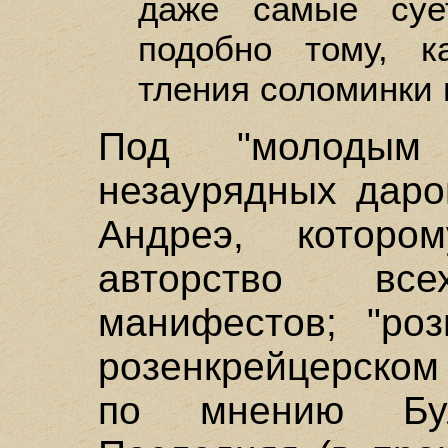
даже самые суе
подобно тому, к
тления соломинки 
Под "молодым
незаурядных даро
Андреэ, которо
авторство все
манифестов; "ро
розенкрейцерском
по мнению Бул