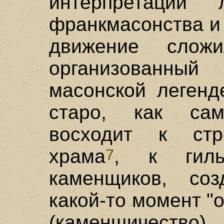
интерпретации 
франкмасонства и 
движение слож
организованный
масонской легенд
старо, как сам
восходит к стр
храма
, к гиль
7
каменщиков, со
какой-то момент "
(каменщичество),