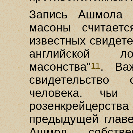
Запись Ашмола 
масоны считает
известных свидет
английской ло
масонства"
. Ва
11
свидетельство
человека, чьи
розенкрейцерс
предыдущей главе
Ашмол собстве