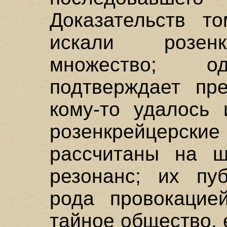
Доказательств т
искали розенк
множество; 
подтверждает пре
кому-то удалось 
розенкрейце
рассчитаны на ш
резонанс; их пу
рода провокацие
тайное общество, 