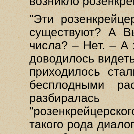
возникло розенкре
"Эти розенкрейце
существуют? А Вы
числа? – Нет. – А
доводилось видеть
приходилось стал
бесплодными ра
разбиралась
"розенкрейцерск
такого рода диало