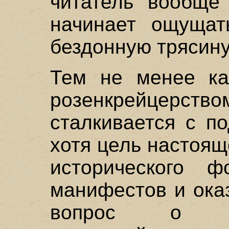
читатель вообще
начинает ощущат
бездонную трясину
Тем не менее ка
розенкрейцер
сталкивается с п
хотя цель настоя
исторического ф
манифестов и ока
вопрос о т