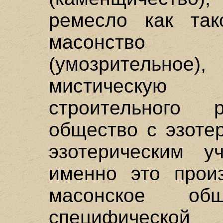
ремесло как так
масонство "
(умозрительное
мистическую
строительного
общество с эзоте
эзотерическим у
именно это произ
масонское об
специфическ