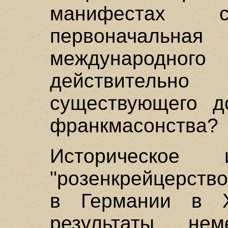
манифестах с
первоначальна
международного
действительно
существующего д
франкмасонства?
Историческое 
"розенкрейцерство
в Германии в X
результаты нем