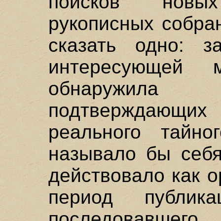
поисков новы
рукописных собра
сказать одно: 
интересующей
обнаружила 
подтверждающ
реального тайно
называло бы себя
действовало как о
период публик
последовавшег