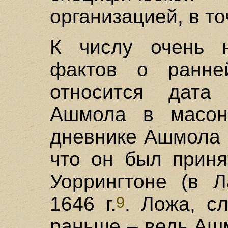
организацией, в то
К числу очень н
фактов о ранне
относится дата
Ашмола в масон
дневнике Ашмола 
что он был приня
Уоррингтоне (в Л
1646 г.
. Ложа, с
9
раньше – ведь Ашм