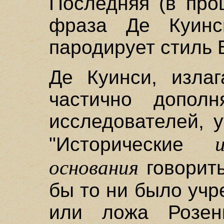
Последняя (в про
фраза Де Куинс
пародирует стиль 
Де Куинси, изла
частично допол
исследователей, 
"Исторические
основания
говорить
бы то ни было учр
или ложа Розенк