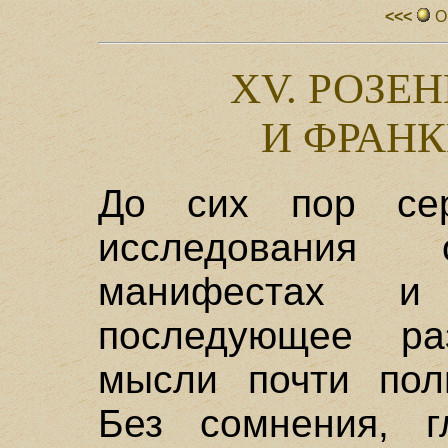
<<<
О
XV. РОЗЕ
И ФРАН
До сих пор сер
исследования 
манифестах 
последующее ра
мысли почти полн
Без сомнения, г