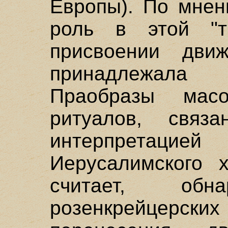
Европы). По мнен
роль в этой "т
присвоении дви
принадлежала
Праобразы мас
ритуалов, связ
интерпретаци
Иерусалимского 
считает, об
розенкрейцерски