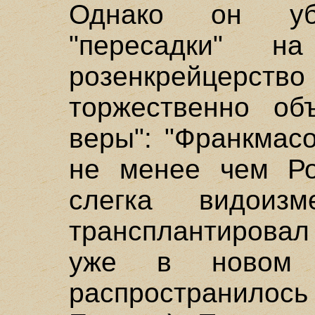
Однако он уб
"пересадки" н
розенкрейцерство
торжественно об
веры": "Франкмас
не менее чем Ро
слегка видоиз
трансплантировал 
уже в новом о
распространилос