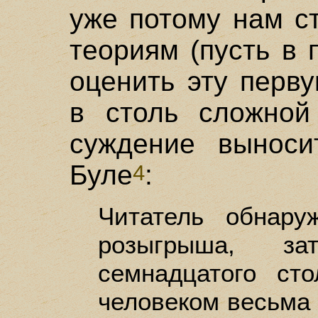
уже потому нам с
теориям (пусть в 
оценить эту перв
в столь сложной
суждение выноси
Буле
:
4
Читатель обнару
розыгрыша, за
семнадцатого ст
человеком весьма