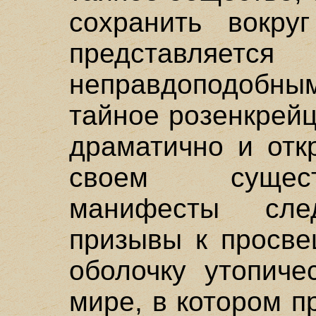
сохранить вокру
представл
неправдоподобн
тайное розенкрей
драматично и отк
своем сущест
манифесты сле
призывы к просве
оболочку утопич
мире, в котором 