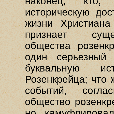
наконец, кто
историческую дос
жизни Христиана
признает суще
общества розенк
один серьезный
буквальную ис
Розенкрейца; что 
событий, согла
общество розенкр
но камуфлировал