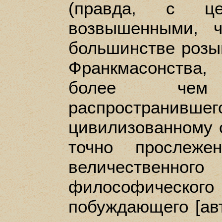
(правда, с ц
возвышенными, 
большинстве розы
Франкмасонства,
более чем
распространи
цивилизованному св
точно прослеже
величественно
философическо
побуждающего [авт