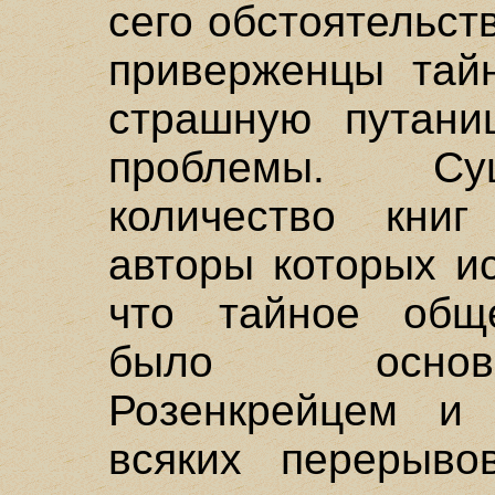
сего обстоятельс
приверженцы тай
страшную путани
проблемы. Су
количество книг
авторы которых и
что тайное обще
было основ
Розенкрейцем и 
всяких перерыв