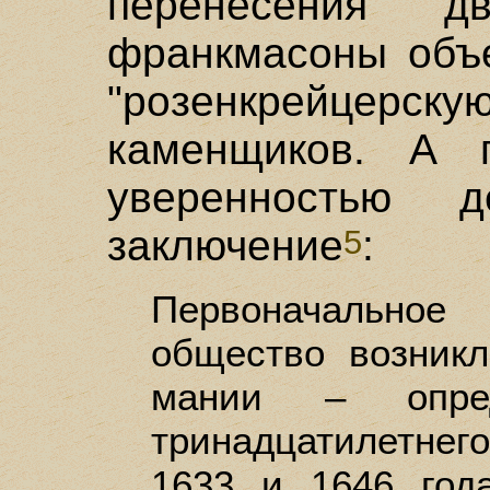
перенесения 
франкмасоны объе
"розенкрейцерску
каменщиков. А 
уверенностью д
заключение
:
5
Первоначальн
общество возникл
мании – опре
тринадцатилетн
1633 и 1646 год