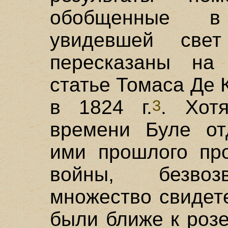
обобщенные в
увидевшей све
пересказаны на
статье Томаса Де 
в 1824 г.
. Хот
3
времени Буле от
ими прошлого про
войны, безвоз
множество свидет
были ближе к роз