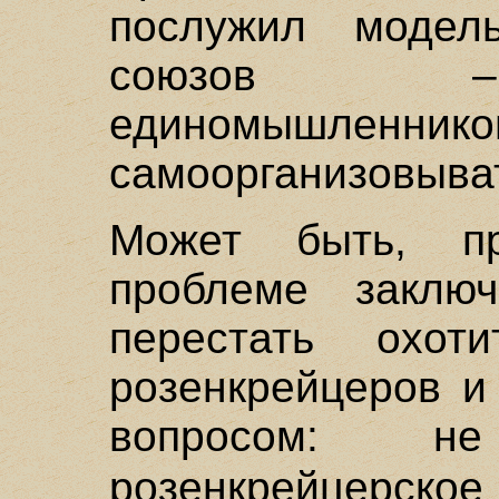
послужил модел
союзов –
единомышленнико
самоорганизовыват
Может быть, п
проблеме заклю
перестать охот
розенкрейцеров и
вопросом: н
розенкрейцерско