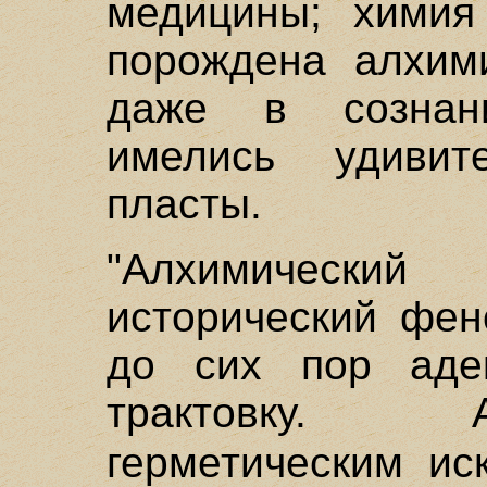
медицины; химия
порождена алхим
даже в сознан
имелись удивит
пласты.
"Алхимически
исторический фен
до сих пор адек
трактовку. 
герметическим и