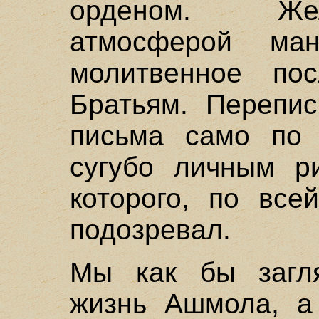
орденом. Жел
атмосферой ма
молитвенное по
Братьям. Перепи
письма само по 
сугубо личным р
которого, по все
подозревал.
Мы как бы загл
жизнь Ашмола, а