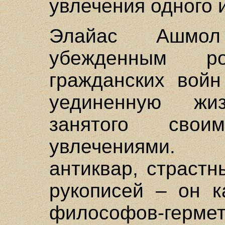
увлечения одного и
Элайас Ашмол
убежденным р
гражданских войн
уединенную жи
занятого свои
увлечениями. 
антиквар, страст
рукописей – он 
философов-гер