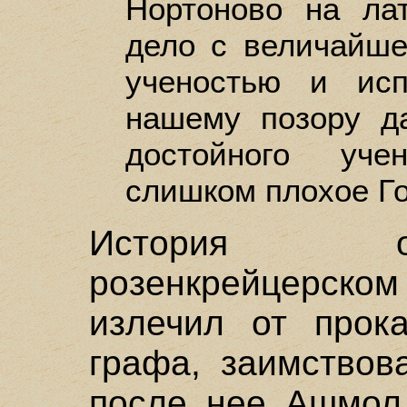
Нортоново на лат
дело с величайше
ученостью и исп
нашему позору да
достойного уче
слишком плохое Г
История о
розенкрейцерс
излечил от прока
графа, заимствов
после нее Ашмол 