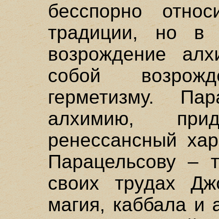
бесспорно относ
традиции, но в 
возрождение алх
собой возрож
герметизму. Пар
алхимию, при
ренессансный хар
Парацельсову – 
своих трудах Дж
магия, каббала и