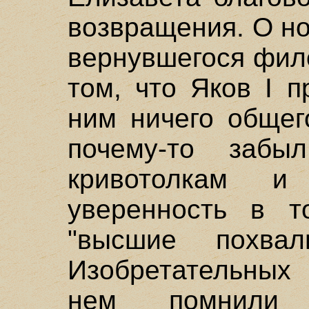
возвращения. О н
вернувшегося фил
том, что Яков I 
ним ничего общег
почему-то заб
кривотолкам и
уверенность в т
"высшие похв
Изобретательных 
нем помнили