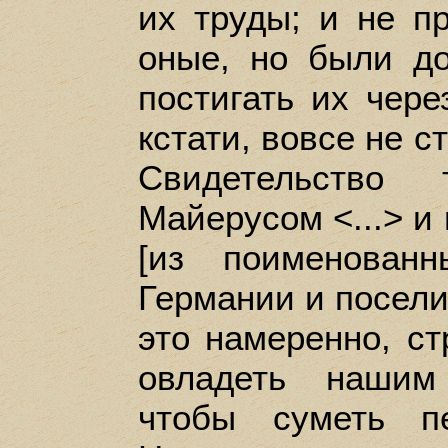
их труды; и не п
оные, но были до
постигать их чере
кстати, вовсе не с
Свидетельство
Майерусом <...> и
[из поименован
Германии и посели
это намеренно, ст
овладеть нашим
чтобы суметь пе