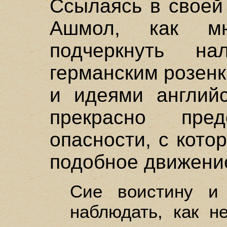
Ссылаясь в своей
Ашмол, как мн
подчеркнуть н
германским розен
и идеями англий
прекрасно пре
опасности, с кото
подобное движени
Сие воистину и 
наблюдать, как н