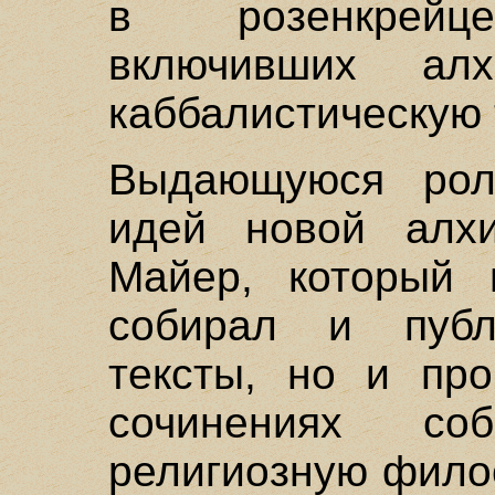
в розенкрейце
включивших ал
каббалистическую
Выдающуюся рол
идей новой алх
Майер, который 
собирал и публ
тексты, но и про
сочинениях соб
религиозную фило