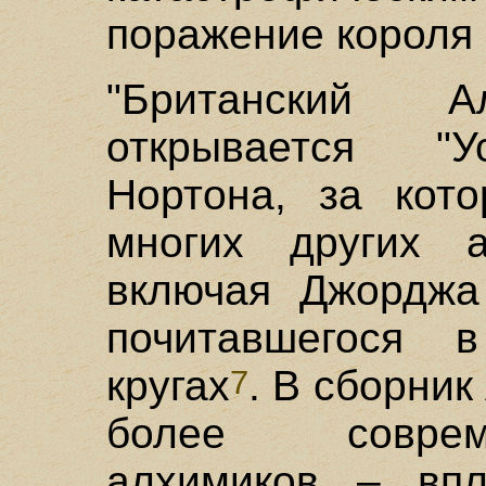
поражение короля 
"Британский А
открывается "У
Нортона, за кот
многих других а
включая Джорджа
почитавшегося 
кругах
. В сборни
7
более соврем
алхимиков – впл