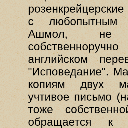
розенкрейцерские
с любопытным 
Ашмол, не 
собственнору
английском пере
"Исповедание". Ма
копиям двух ма
учтивое письмо (
тоже собственно
обращается к "