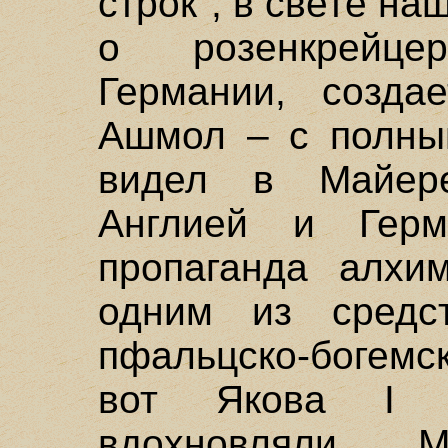
строк", в свете н
о розенкрейц
Германии, создае
Ашмол – с полны
видел в Майер
Англией и Герм
пропаганда алхи
одним из средст
пфальцско-богемс
вот Якова I 
вдохновляли. М