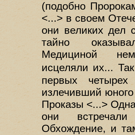
(подобно Пророка
<...> в своем Отеч
они великих дел с
тайно оказыв
Медициной не
исцеляли их... Та
первых четырех 
излечивший юного
Проказы <...> Одн
они встречали
Обхождение, и та