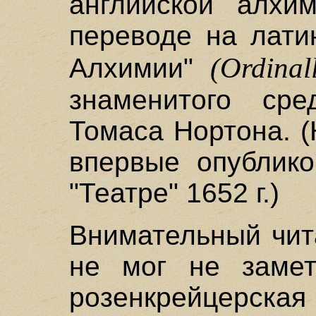
английской алхи
переводе на лати
(Ordinal
Алхимии"
знаменитого сре
Томаса Нортона. (
впервые опублик
"Театре" 1652 г.)
Внимательный чит
не мог не замет
розенкрейцерская