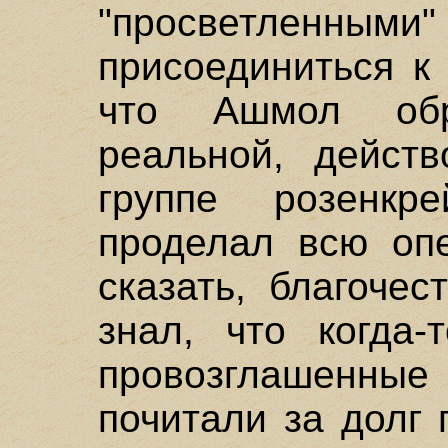
"просветленным
присоединиться к
что Ашмол обр
реальной, дейст
группе розенкр
проделал всю опе
сказать, благоче
знал, что когда-
провозглашенные
почитали за долг 