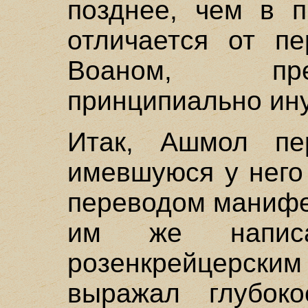
позднее, чем в п
отличается от пе
Воаном, пре
принципиально ин
Итак, Ашмол пе
имевшуюся у него
переводом манифе
им же написа
розенкрейцерски
выражал глубок