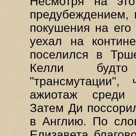
Несмотря на это
предубеждением, 
покушения на его
уехал на контин
поселился в Трше
Келли будт
"трансмутации",
ажиотаж среди 
Затем Ди поссори
в Англию. По сло
Елизавета благов