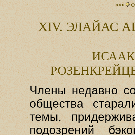
<<<
О
XIV. ЭЛАЙАС 
ИСААК
РОЗЕНКРЕЙЦ
Члены недавно со
общества старал
темы, придержив
подозрений бэко