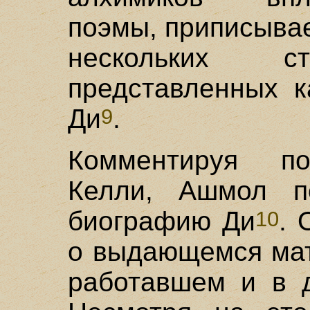
поэмы, приписыва
нескольких ст
представленных к
Ди
.
9
Комментируя по
Келли, Ашмол по
биографию Ди
. 
10
о выдающемся мат
работавшем и в д