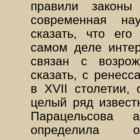
правили законы
современная на
сказать, что его
самом деле инте
связан с возро
сказать, с ренес
в XVII столетии,
целый ряд извест
Парацельсова 
определила о