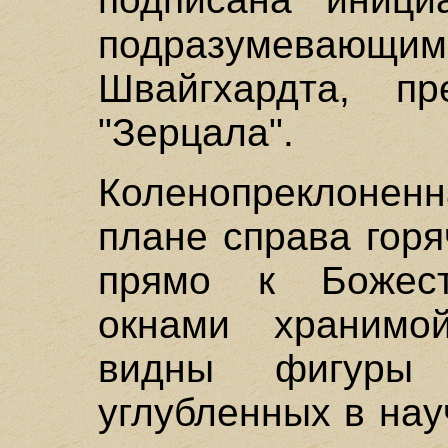
подразумев
Швайгхардта, пр
"Зерцала".
Коленопреклоненн
плане справа гор
прямо к Божес
окнами хранимо
видны фигуры
углубленных в на