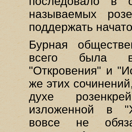
последовало в 
называемых розе
поддержать начато
Бурная обществе
всего была в
"Откровения" и "И
же этих сочинений
духе розенкрей
изложенной в "Х
вовсе не обяза