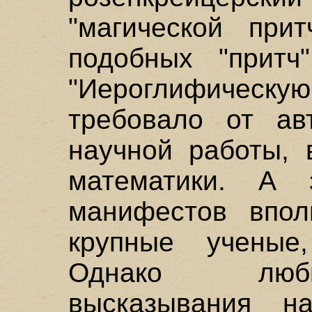
"магической при
подобных "притч
"Иероглифическу
требовало от ав
научной работы, 
математики. А 
манифестов впол
крупные ученые
Однако любы
высказывания н