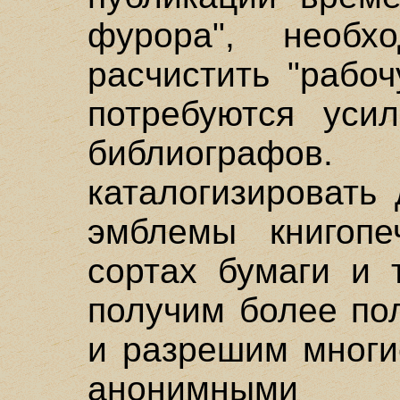
фурора", необх
расчистить "рабо
потребуются уси
библиографо
каталогизировать
эмблемы книгопе
сортах бумаги и 
получим более по
и разрешим многи
анонимными 