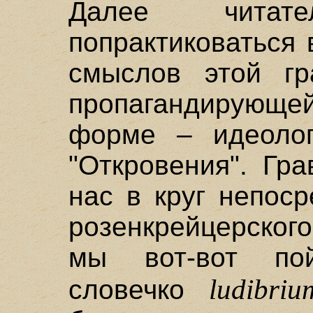
Далее чита
попрактиковаться
смыслов этой гр
пропагандирующей
форме – идеолог
"Откровения". Гр
нас в круг непос
розенкрейцерског
мы вот-вот по
ludibriu
словечко