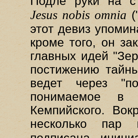
Подле руки на с
Jesus nobis omnia
(
этот девиз упомин
кроме того, он за
главных идей "Зер
постижению тайны
ведет через "п
понимаемое в
Кемпийского. Вок
несколько пар
подписана иниц