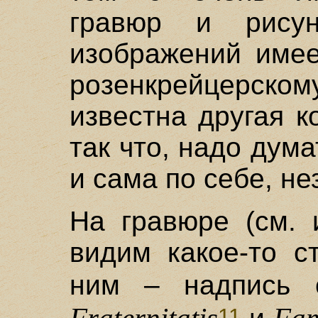
гравюр и рису
изображений имее
розенкрейцерско
известна другая к
так что, надо дум
и сама по себе, не
На гравюре (см. 
видим какое-то с
ним – надпись
11