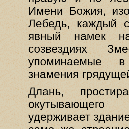
Имени Божия, из
Лебедь, каждый с
явный намек н
созвездиях Зм
упоминаемые в
знамения грядущей
Длань, простир
окутывающего 
удерживает здание