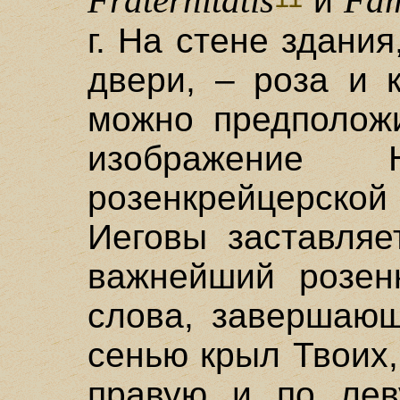
Fraternitatis
Fa
и
г. На стене здани
двери, – роза и к
можно предположи
изображение 
розенкрейцерской
Иеговы заставляе
важнейший розен
слова, завершающ
сенью крыл Твоих,
правую и по лев