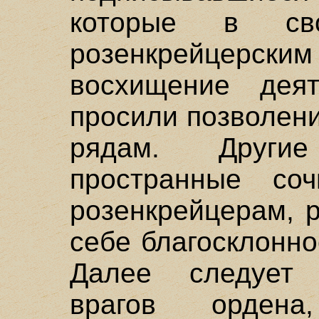
которые в св
розенкрейцерск
восхищение дея
просили позволени
рядам. Други
пространные соч
розенкрейцерам, 
себе благосклонн
Далее следует 
врагов ордена