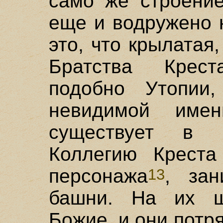
само же строение
еще и водружено 
это, что крылатая
Братства Крес
подобно Утопии,
невидимой име
существует в 
Коллегию Крест
персонажа
, за
13
башни. На их щ
Божие, и они потр