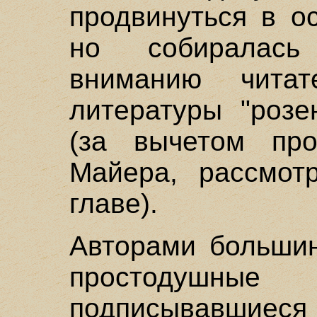
продвинуться в о
но собиралась
вниманию читат
литературы "розе
(за вычетом пр
Майера, рассмот
главе).
Авторами большин
простодушн
подписывавшиеся