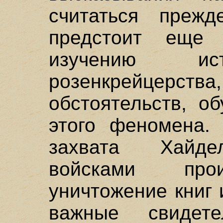
считаться преж
предстоит еще
изучению ист
розенкрейцер
обстоятельств, о
этого феномена.
захвата Хайде
войсками про
уничтожение книг 
важные свидет