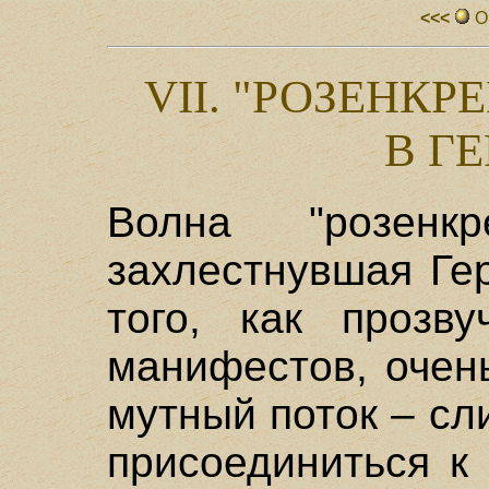
<<<
О
VII. "РОЗЕНК
В Г
Волна "розенкр
захлестнувшая Ге
того, как прозву
манифестов, очен
мутный поток – с
присоединиться к