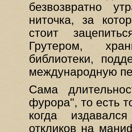
безвозвратно ут
ниточка, за кото
стоит зацепить
Грутером, хра
библиотеки, под
международную пе
Сама длительност
фурора", то есть т
когда издавался
откликов на мани