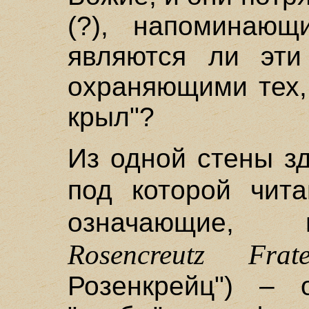
(?), напоминающ
являются ли эти
охраняющими тех,
крыл"?
Из одной стены з
под которой чит
означающие,
Rosencreutz Frate
Розенкрейц") –