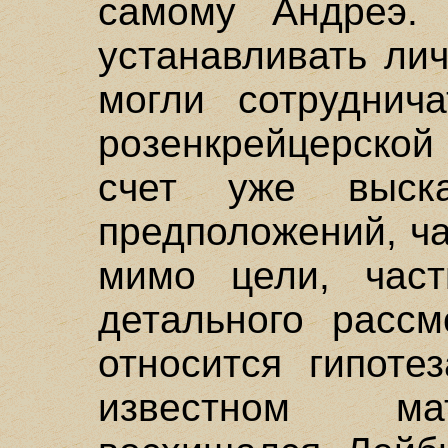
самому Андреэ.
устанавливать лич
могли сотруднич
розенкрейцерской
счет уже выска
предположений, ч
мимо цели, час
детального рассм
относится гипоте
известном ма