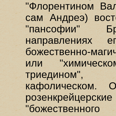
"Флорентином Вал
сам Андреэ) вост
"пансофии" 
направлениях е
божественно-маги
или "химичес
триедином", 
кафолическом. О
розенкрейцерск
"божественног