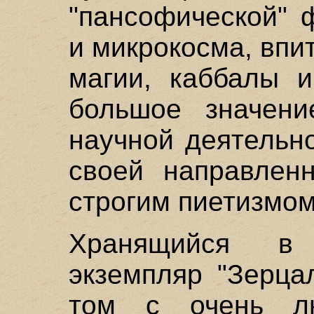
"пансофической" 
и микрокосма, впи
магии, каббалы 
большое значени
научной деятельн
своей направлен
строгим пиетизмом
Хранящийся в
экземпляр "Зерца
том с очень лю