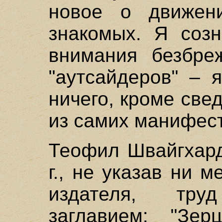
новое о движен
знакомых. Я созн
внимания безбре
"аутсайдеров" – 
ничего, кроме све
из самих манифес
Теофил Швайгхар
г., не указав ни 
издателя, тр
заглавием: "Зер