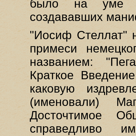
было на уме 
создававших мани
"Иосиф Стеллат" 
примеси немецког
названием: "Пег
Краткое Введение
каковую издрев
(именовали) М
Досточтимое Об
справедливо им