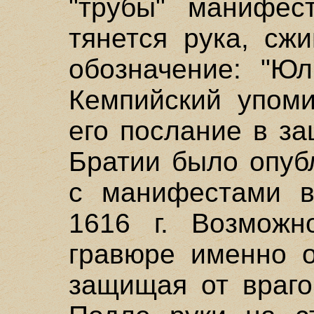
"трубы" манифес
тянется рука, сж
обозначение: "Юл
Кемпийский упоми
его послание в з
Братии было опуб
с манифестами в
1616 г. Возможн
гравюре именно о
защищая от враго