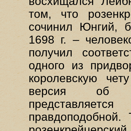
восхищался Лейб
том, что розенк
сочинил Юнгий, 
1698 г. – человек
получил соответ
одного из придво
королевскую чету
версия об а
представляе
правдоподобной. 
розенкрейцерский