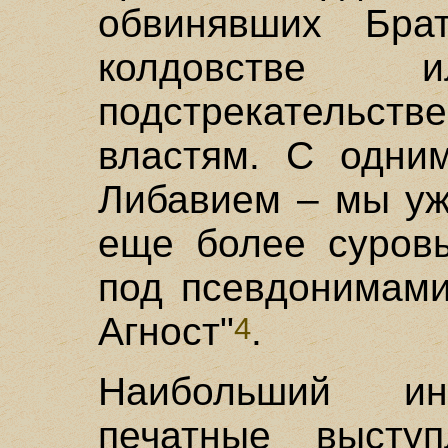
обвинявших Брат
колдовстве
подстрекательс
властям. С одним
Либавием – мы уж
еще более суровы
под псевдонимами
Агност"
.
4
Наибольший ин
печатные выступ