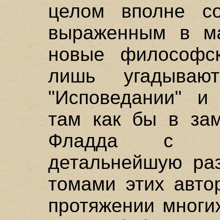
целом вполне со
выраженным в ма
новые философск
лишь угадывают
"Исповедании" и 
там как бы в зам
Фладда с Ма
детальнейшую раз
томами этих авто
протяжении многи