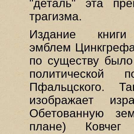
"деталь" эта пре
трагизма.
Издание книги "
эмблем Цинкгрефа,
по существу было
политической п
Пфальцского. Т
изображает из
Обетованную зе
плане) Ковчег