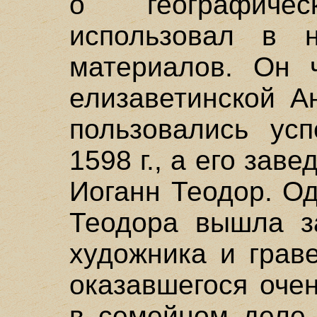
о географиче
использовал в н
материалов. Он 
елизаветинской А
пользовались ус
1598 г., а его зав
Иоганн Теодор. О
Теодора вышла з
художника и грав
оказавшегося оче
в семейном деле.