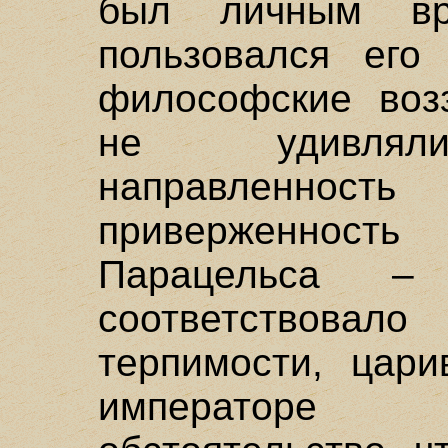
был личным вр
пользовался его
философские воз
не удивляли:
направленнос
приверженност
Парацельса –
соответствовал
терпимости, цар
императоре