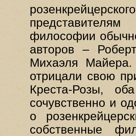
розенкрейцерск
представителя
философии обычно
авторов – Робер
Михаэля Майера.
отрицали свою пр
Креста-Розы, о
сочувственно и о
о розенкрейцерс
собственные фи