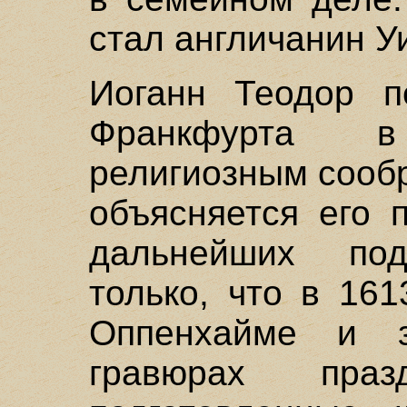
стал англичанин У
Иоганн Теодор п
Франкфурта 
религиозным сооб
объясняется его 
дальнейших под
только, что в 16
Оппенхайме и з
гравюрах праз