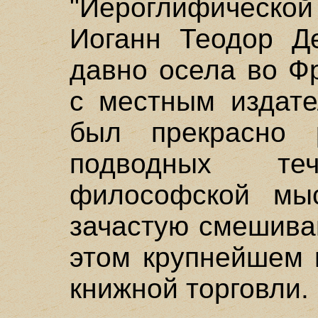
"Иероглифическо
Иоганн Теодор Д
давно осела во Ф
с местным издате
был прекрасно 
подводных теч
философской мыс
зачастую смешива
этом крупнейшем 
книжной торговли.