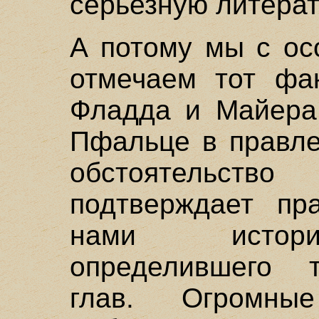
серьезную литерат
А потому мы с ос
отмечаем тот фак
Фладда и Майера
Пфальце в правле
обстоятельс
подтверждает пра
нами историч
определившего 
глав. Огромны