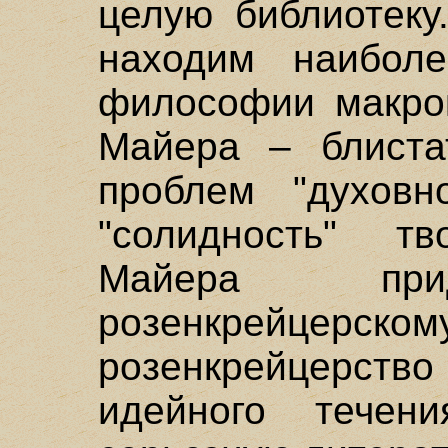
целую библиотеку
находим наибол
философии макрок
Майера – блиста
проблем "духовн
"солидность" т
Майера прид
розенкрейцерском
розенкрейцерс
идейного течен