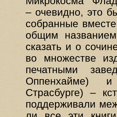
Микрокосма" Флад
– очевидно, это б
собранные вместе
общим названием
сказать и о сочи
во множестве из
печатными зав
Оппенхайме) 
Страсбурге) – кс
поддерживали меж
ли все эти книги