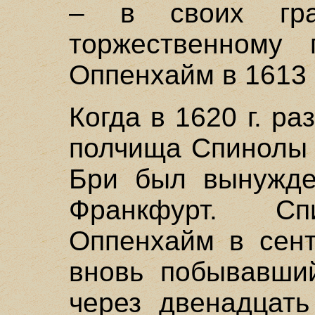
– в своих гра
торжественному 
Оппенхайм в 1613 г
Когда в 1620 г. р
полчища Спинолы 
Бри был вынужде
Франкфурт. С
Оппенхайм в сент
вновь побывавши
через двенадцать