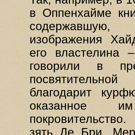
в Оппенхайме кни
содержавшую,
изображения Хайд
его властелина 
говорили в пр
посвятительно
благодарит курф
оказанное и
покровительство
зять Де Бри, Мер