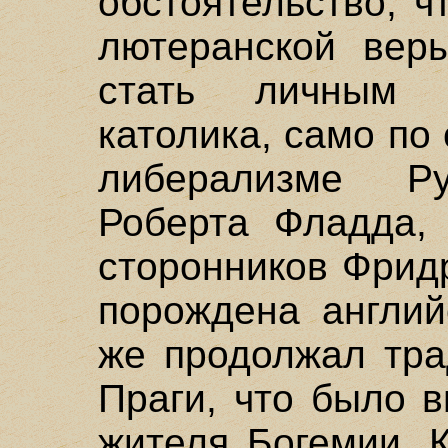
обстоятельство, 
лютеранской вер
стать личным 
католика, само по
либерализме Р
Роберта Фладда, 
сторонников Фрид
порождена англий
же продолжал тра
Праги, что было 
жителя Богемии. 