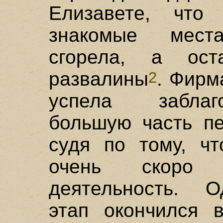
Елизавете, чт
знакомые мест
сгорела, а ос
развалины
. Фирм
2
успела заблаг
большую часть пе
судя по тому, ч
очень скоро 
деятельность. О
этап окончился в