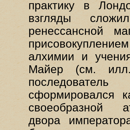
практику в Лонд
взгляды сложи
ренессансной ма
присовокуплен
алхимии и учени
Майер (см. илл
последовате
сформировался к
своеобразной а
двора император