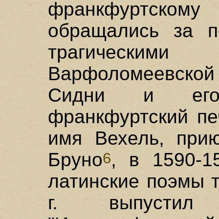
франкфуртском
обращались за 
трагическ
Варфоломеевской 
Сидни и его
франкфуртский пе
имя Вехель, при
Бруно
, в 1590-1
6
латинские поэмы т
г. выпустил