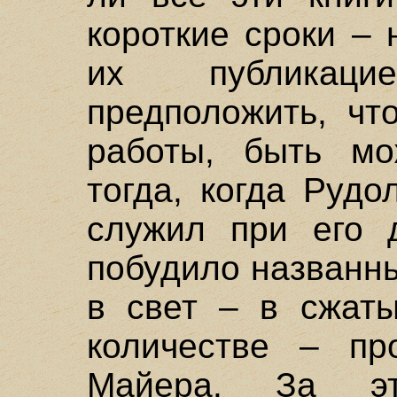
короткие сроки –
их публикацие
предположить, чт
работы, быть мо
тогда, когда Руд
служил при его д
побудило названн
в свет – в сжат
количестве – пр
Майера. За эт