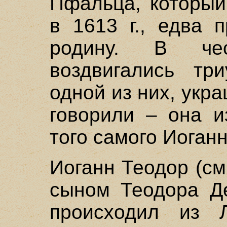
Пфальца, который
в 1613 г., едва 
родину. В че
воздвигались тр
одной из них, укр
говорили – она и
того самого Иоган
Иоганн Теодор (см.
сыном Теодора Д
происходил из 