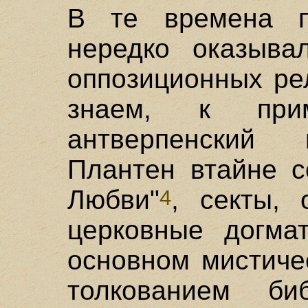
В те времена п
нередко оказыва
оппозиционных ре
знаем, к при
антверпенский 
Плантен втайне с
Любви"
, секты, 
4
церковные догма
основном мистиче
толкованием би