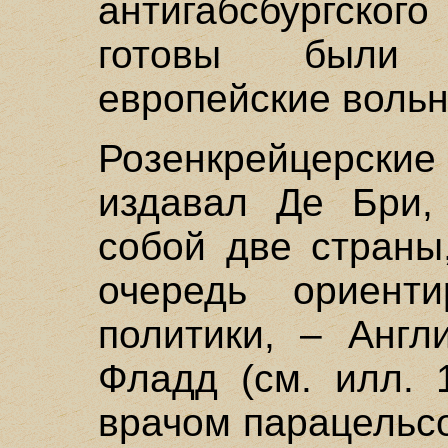
антигабсбургског
готовы были 
европейские воль
Розенкрейцерские
издавал Де Бри,
собой две страны
очередь ориенти
политики, – Англ
Фладд (см. илл. 
врачом парацельс