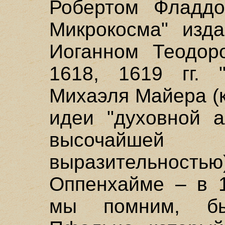
Робертом Фладдо
Микрокосма" изд
Иоганном Теодор
1618, 1619 гг. 
Михаэля Майера (к
идеи "духовной 
высочайшей 
выразительность
Оппенхайме – в 1
мы помним, б