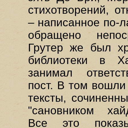
стихотворений, о
– написанное по-
обращено непос
Грутер же был х
библиотеки в Ха
занимал ответс
пост. В том вошли
тексты, сочиненны
"сановником хайд
Все это показы