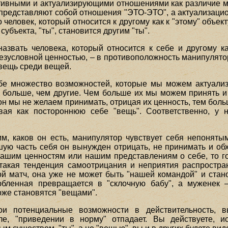
тивными и актуализирующими отношениями как различие м
представляют собой отношения "ЭТО-ЭТО", а актуализаци
о человек, который относится к другому как к "этому" объек
 субъекта, "ты", становится другим "ты".
азвать человека, который относится к себе и другому как
зусловной ценностью, – в противоположность манипулятор
, вещь среди вещей.
бе множество возможностей, которые мы можем актуализ
больше, чем другие. Чем больше их мы можем принять и
рон мы не желаем принимать, отрицая их ценность, тем бо
ивая как постороннюю себе "вещь". Соответственно, у 
им, каков он есть, манипулятор чувствует себя непоня
ую часть себя он вынужден отрицать, не принимать и обх
нашим ценностям или нашим представлениям о себе, то г
такая тенденция самоотрицания и неприятия распростра
 матч, она уже не может быть "нашей командой" и станов
ленная превращается в "склочную бабу", а муженек – 
оже становятся "вещами".
ои потенциальные возможности в действительность, 
ле, "приведении в норму" отпадает. Вы действуете, 