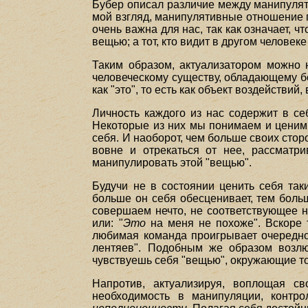
Бубер описал различие между манипуля
мой взгляд, манипулятивные отношение 
очень важна для нас, так как означает, чт
вещью; а тот, кто видит в другом человеке
Таким образом, актуализатором можно н
человеческому существу, обладающему бе
как "это", то есть как объект воздействий
Личность каждого из нас содержит в се
Некоторые из них мы понимаем и ценим 
себя. И наоборот, чем больше своих сто
вовне и отрекаться от нее, рассматр
манипулировать этой "вещью".
Будучи не в состоянии ценить себя так
больше он себя обесценивает, тем больш
совершаем нечто, не соответствующее 
или: "
Это
на меня не похоже". Вскоре 
любимая команда проигрывает очередной
лентяев". Подобным же образом возлюб
чувствуешь себя "вещью", окружающие т
Напротив, актуализируя, воплощая св
необходимость в манипуляции, контро