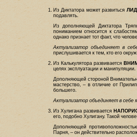
Из Диктатора может развиться
ЛИД
подавлять.
Из дополняющей Диктатора Тряп
пониманием относится к слабостям
однако признает тот факт, что чело
Актуализатор объединяет в себе
прислушивается к тем, кто его окруж
Из Калькулятора развивается
ВНИ
целях эксплуатации и манипуляции.
Дополняющей стороной Внимательн
мастерство, – в отличие от Прилип
большего.
Актуализатор объединяет в себе я
Из Хулигана развивается
НАПОРИ
его, подобно Хулигану. Такой челов
Дополняющей противоположность
Парня, – он действительно располо