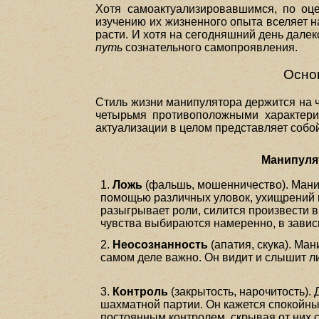
Хотя самоактуализировавшимся, по оц
изучению их жизненного опыта вселяет н
расти. И хотя на сегодняшний день дале
путь
сознательного самопроявления.
Осно
Стиль жизни манипулятора держится на ч
четырьмя противоположными характерист
актуализации в целом представляет собой
Манипул
1.
Ложь
(фальшь, мошенничество). Манип
помощью различных уловок, ухищрений и
разыгрывает роли, силится произвести 
чувства выбираются намеренно, в зависи
2.
Неосознанность
(апатия, скука). Ман
самом деле важно. Он видит и слышит ли
3.
Контроль
(закрытость, нарочитость).
шахматной партии. Он кажется спокойным
постоянным контролем, скрывая от них 