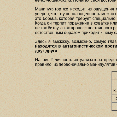
неполноценности
. Полагая себя достойн
Манипулятор же исходит из ощущения с
уверен, что эту неполноценность можно 
это борьба, которая требует специальн
Когда он терпит поражение в схватке или
не как битву, а как процесс постоянного
естественным образом приходит к нему с
Здесь я выскажу, возможно, самую гла
находятся в антагонистическом проти
друг друга.
На рис.2 личность актуализатора пред
правило, из первоначально манипулятивн
К