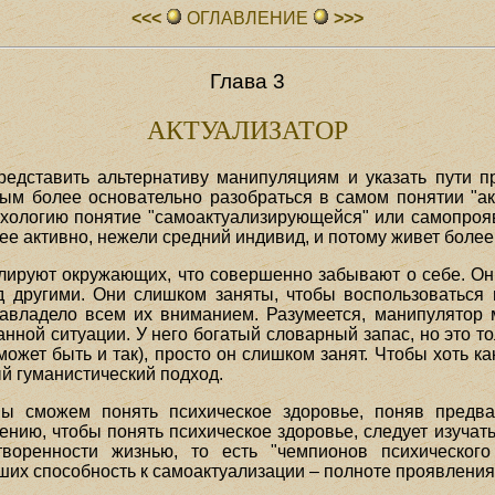
<<<
ОГЛАВЛЕHИЕ
>>>
Глава 3
АКТУАЛИЗАТОР
представить альтернативу манипуляциям и указать пути 
ным более основательно разобраться в самом понятии "ак
хологию понятие "самоактуализирующейся" или самопроя
ее активно, нежели средний индивид, и потому живет более
лируют окружающих, что совершенно забывают о себе. Они
д другими. Они слишком заняты, чтобы воспользоваться
владело всем их вниманием. Разумеется, манипулятор мо
анной ситуации. У него богатый словарный запас, но это то
может быть и так), просто он слишком занят. Чтобы хоть ка
й гуманистический подход.
ы сможем понять психическое здоровье, поняв предва
ению, чтобы понять психическое здоровье, следует изучат
воренности жизнью, то есть "чемпионов психического
х способность к самоактуализации – полноте проявления