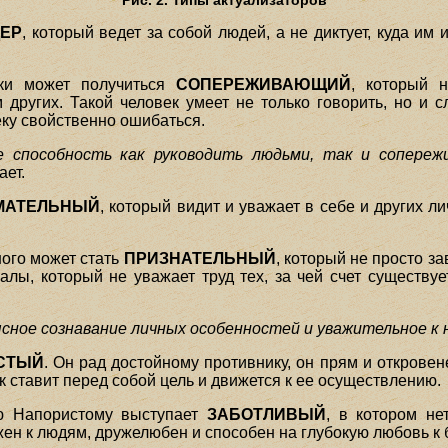
Рис. 2. Типы актуализаторов
ЕР
, который ведет за собой людей, а не диктует, куда им 
ки может получиться
СОПЕРЕЖИВАЮЩИЙ
, который н
 других. Такой человек умеет не только говорить, но и 
веку свойственно ошибаться.
 способность как руководить людьми, так и сопереж
ает.
МАТЕЛЬНЫЙ
, который видит и уважает в себе и других л
ого может стать
ПРИЗНАТЕЛЬНЫЙ
, который не просто за
алы, который не уважает труд тех, за чей счет существуе
сное сознавание личных особенностей и уважительное к
СТЫЙ
. Он рад достойному противнику, он прям и откровен
ек ставит перед собой цель и движется к ее осуществлению.
ю Напористому выступает
ЗАБОТЛИВЫЙ
, в котором не
жен к людям, дружелюбен и способен на глубокую любовь к 