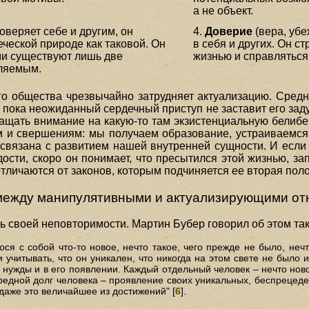
а не объект.
оверяет себе и другим, он
4.
Доверие
(вера, убе
ческой природе как таковой. Он
в себя и других. Он с
ми существуют лишь две
жизнью и справляться 
вляемым.
о общества чрезвычайно затрудняет актуализацию. Сред
, пока неожиданный сердечный приступ не заставит его задум
ращать внимание на какую-то там экзистенциальную белибер
 и свершениям: мы получаем образование, устраиваемся 
связана с развитием нашей внутренней сущности. И если кт
ости, скоро он понимает, что пресытился этой жизнью, зап
тличаются от законов, которым подчиняется ее вторая пол
между манипулятивными и актуализирующими о
ь своей неповторимости. Мартин Бубер говорил об этом так
ося с собой что-то новое, нечто такое, чего прежде не было, не
и учитывать, что он уникален, что никогда на этом свете не было 
ы нужды и в его появлении. Каждый отдельный человек – нечто нов
редной долг человека – проявление своих уникальных, беспрецед
 даже это величайшее из достижений" [
6
].