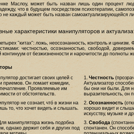
енке Маслоу, может быть назван лишь один процент лю
адежду, что в будущем посредством психотерапии, самопоз
ко не каждый может быть назван самоактуализирующейся л
вные характеристики манипуляторов и актуализа
етырех "китах": ложь, неосознанность, контроль и цинизм.
иками: честностью, осознанностью, свободой, доверием
 континуум от безжизненности и нарочитости до полноты ж
яторы
улятор достигает своих целей с
1.
Честность
(прозрач
 приемов. Он ломает комедии,
Актуализатор способен
впечатление. Проявляемые им
бы они ни были. Для н
мости от обстоятельств.
выразительность, он 
ипулятор не сознает, чтó в жизни на
2.
Осознанность
(отк
шь то, что хочет видеть и слышать.
хорошо видит и слыши
искусству, музыке и д
 Для манипулятора жизнь подобна
3.
Свобода
(спонтанно
, однако держит себя и других под
спонтанен. Он способ
свои мотивы.
потенциальных возмож