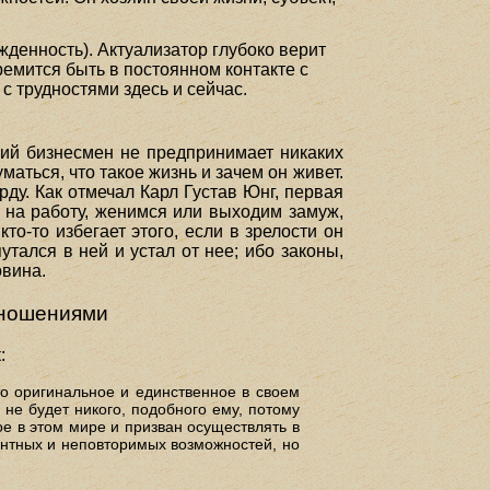
жденность). Актуализатор глубоко верит
тремится быть в постоянном контакте с
с трудностями здесь и сейчас.
ний бизнесмен не предпринимает никаких
аться, что такое жизнь и зачем он живет.
ду. Как отмечал Карл Густав Юнг, первая
на работу, женимся или выходим замуж,
о-то избегает этого, если в зрелости он
утался в ней и устал от нее; ибо законы,
овина.
тношениями
:
что оригинальное и единственное в своем
и не будет никого, подобного ему, потому
ое в этом мире и призван осуществлять в
ентных и неповторимых возможностей, но