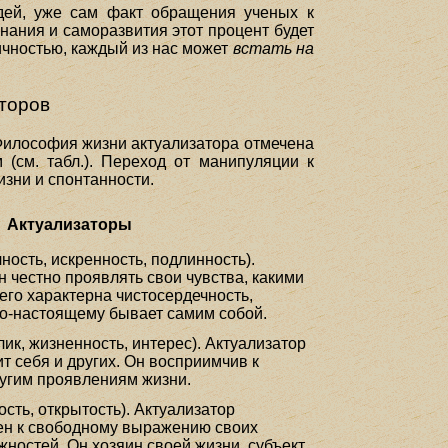
дей, уже сам факт обращения ученых к
нания и саморазвития этот процент будет
ичностью, каждый из нас может
встать на
торов
 Философия жизни актуализатора отмечена
 (см. табл.). Переход от манипуляции к
изни и спонтанности.
Актуализаторы
ность, искренность, подлинность).
 честно проявлять свои чувства, какими
его характерна чистосердечность,
по-настоящему бывает самим собой.
лик, жизненность, интерес). Актуализатор
т себя и других. Он восприимчив к
ругим проявлениям жизни.
сть, открытость). Актуализатор
ен к свободному выражению своих
ностей. Он хозяин своей жизни, субъект,