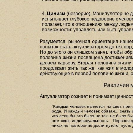
4.
Цинизм
(безверие). Манипулятор не д
испытывает глубокое недоверие к челове
полагает, что в отношениях между людь
возможности: управлять или быть упра
Разумеется, рыночная ориентация нашег
попыток стать актуализатором до тех пор
Но до этого он слишком занят, чтобы об
половина жизни посвящена достижениям
делаем карьеру. Вторая половина жизни 
продолжает жить так же, как жил в молод
действующие в первой половине жизни, о
Различия 
Актуализатор сознает и понимает ценност
"Каждый человек является на свет, прин
роде. И каждый человек обязан... знать 
что если бы это было не так, не было б
нем свою индивидуальность... Первооче
никак не повторение достигнутого, пусть