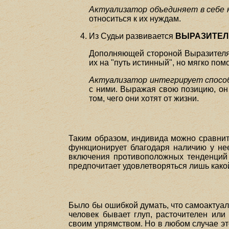
Актуализатор объединяет в себе 
относиться к их нуждам.
Из Судьи развивается
ВЫРАЗИТЕЛ
Дополняющей стороной Выразител
их на "путь истинный", но мягко по
Актуализатор интегрирует способ
с ними. Выражая свою позицию, он
том, чего они хотят от жизни.
Таким образом, индивида можно сравнит
функционирует благодаря наличию у нее
включения противоположных тенденций в
предпочитает удовлетворяться лишь какой-т
Было бы ошибкой думать, что самоактуали
человек бывает глуп, расточителен ил
своим упрямством. Но в любом случае эт