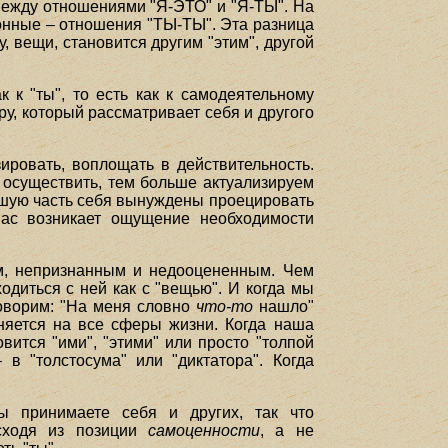
ежду отношениями "Я-ЭТО" и "Я-ТЫ". На
онные – отношения "ТЫ-ТЫ". Эта разница
ту, вещи, становится другим "этим", другой
 к "ты", то есть как к самодеятельному
у, который рассматривает себя и другого
ировать, воплощать в действительность.
 осуществить, тем больше актуализируем
льшую часть себя вынуждены проецировать
нас возникает ощущение необходимости
тым, непризнанным и недооцененным. Чем
одиться с ней как с "вещью". И когда мы
оворим: "На меня словно
что-то
нашло"
няется на все сферы жизни. Когда наша
ится "ими", "этими" или просто "толпой
в "толстосума" или "диктатора". Когда
вы принимаете себя и других, так что
исходя из позиции
самоценности
, а не