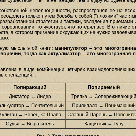
ым существом, "ты", а не "вещью", вы и в других будете виде
обственной неполноценности, распространяя ее на всех 
преодолеть только путем
борьбы
с собой ("плохими" частям
о разработанной стратегии и тактики, овладения приемами
 соревновании, то чувствует, что потерял все. В отличие о
 роста, в котором признание окружающих не нужно завоевыват
амо.
вную мысль этой книги:
манипулятор – это многогранна
воречии, тогда как актуализатор – это многогранная
ставлена в виде комбинации четырех взаимодополняющих 
ых тенденций...
Попирающий
Попираемый
Диктатор
→
Лидер
Тряпка
→
Сопереживающи
алькулятор
→
Почтительный
Прилипала
→
Понимающий
Хулиган
→
Борец За Права
Славный Парень
→
Попечите
Судья
→
Выразитель
Защитник
→
Гуру