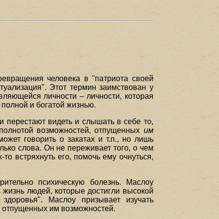
превращения человека в "патриота своей
туализация". Этот термин заимствован у
вляющейся личности – личности, которая
 полной и богатой жизнью.
 перестают видеть и слышать в себе то,
 полнотой возможностей, отпущенных
им
жет говорить о закатах и т.п., но лишь
лько слова. Он не переживает того, о чем
к-то встряхнуть его, помочь ему очнуться,
рительно психическую болезнь. Маслоу
ь жизнь людей, которые достигли высокой
 здоровья". Маслоу призывает изучать
 отпущенных им возможностей.