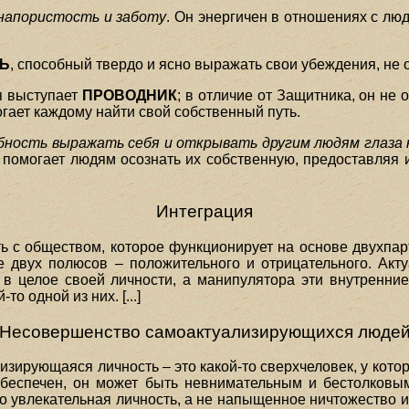
напористость и заботу
. Он энергичен в отношениях с люд
Ь
, способный твердо и ясно выражать свои убеждения, не 
я выступает
ПРОВОДНИК
; в отличие от Защитника, он не
могает каждому найти свой собственный путь.
ность выражать себя и открывать другим людям глаза 
 помогает людям осознать их собственную, предоставляя 
Интеграция
ь с обществом, которое функционирует на основе двухпарт
 двух полюсов – положительного и отрицательного. Акту
 целое своей личности, а манипулятора эти внутренние
о одной из них. [...]
Несовершенство самоактуализирующихся люде
зирующаяся личность – это какой-то сверхчеловек, у котор
и беспечен, он может быть невнимательным и бестолков
о увлекательная личность, а не напыщенное ничтожество и