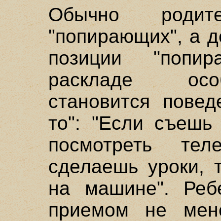
Обычно родит
"попирающих", а 
позиции "попи
раскладе осо
становится повед
то": "Если съешь
посмотреть тел
сделаешь уроки, 
на машине". Реб
приемом не мен