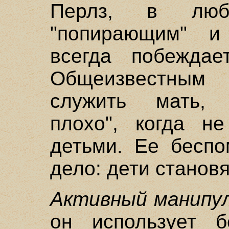
Перлз, в люб
"попирающим" и
всегда побеждае
Общеизвестны
служить мать, 
плохо", когда н
детьми. Ее беспо
дело: дети станов
Активный манипу
он использует б