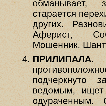
обманывает, з
старается перех
других. Разнов
Аферист, Соб
Мошенник, Шант
ПРИЛИПАЛА
.
противоположно
подчеркнуто
з
ведомым, ищет
одураченным. 