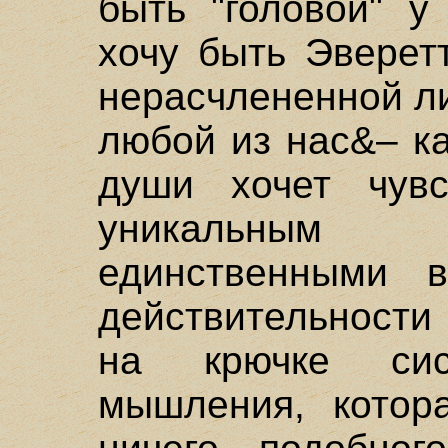
быть "головой" у
хочу быть Эверет
нерасчлененной л
любой из нас&– к
души хочет чувс
уникальным 
единственными 
действительности
на крючке сис
мышления, котор