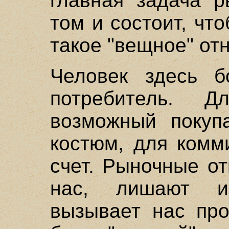
главная задача р
том и состоит, чт
такое "вещное" отн
Человек здесь б
потребитель. 
возможный покупа
костюм, для комм
счет. Рыночные о
нас, лишают ин
вызывает нас про