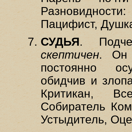
Разновидности
Пацифист, Душк
СУДЬЯ
. Подч
скептичен
. Он
постоянно ос
обидчив и злопа
Критикан, Все
Собиратель Ком
Устыдитель, Оце