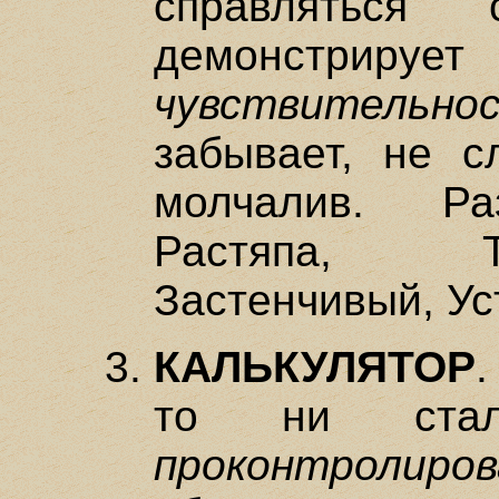
справляться
демонст
чувствитель
забывает, не с
молчалив. Ра
Растяпа, Т
Застенчивый, Ус
КАЛЬКУЛЯТОР
то ни ст
проконтролиро