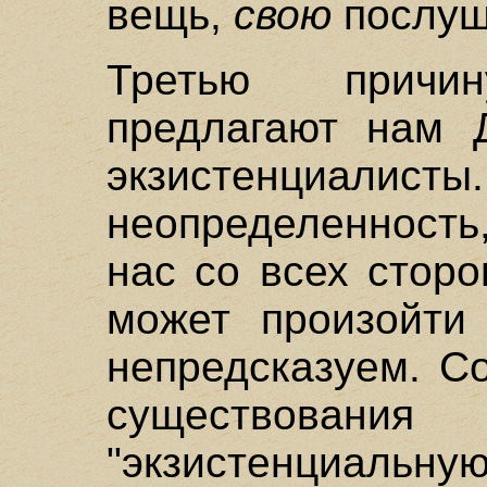
вещь,
свою
послуш
Третью причин
предлагают нам 
экзистенци
неопределенность,
нас со всех стор
может произойти 
непредсказуем. С
существовани
"экзистенциальну