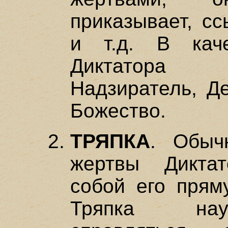
приказывает, сс
и т.д. В каче
Диктатора 
Надзиратель, Д
Божество.
ТРЯПКА
. Обыч
жертвы Дикта
собой его прям
Тряпка нау