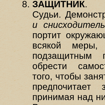
ЗАЩИТНИК
. П
Судьи. Демонст
и снисходител
портит окружаю
всякой меры,
подзащитным 
обрести самос
того, чтобы зан
предпочитает 
принимая над ни