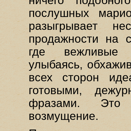
ничего подобно
послушных марио
разыгрывает нес
продажности на с
где вежливые 
улыбаясь, обхажи
всех сторон иде
готовыми, дежур
фразами. Это
возмущение.