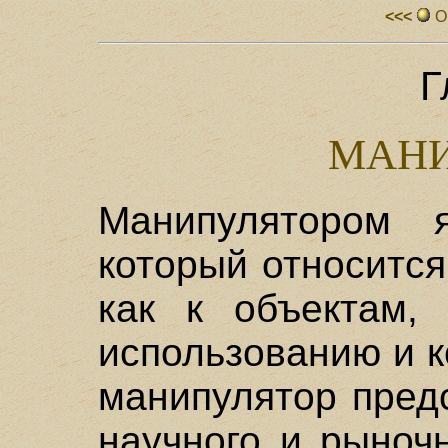
<<<
О
Г
МАНИ
Манипулятором 
который относится
как к объектам,
использованию и 
манипулятор пред
научного и рыноч