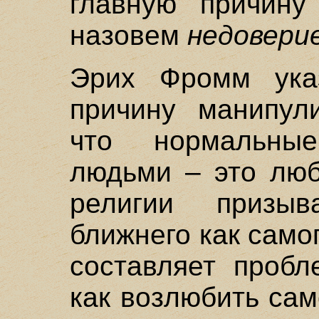
главную причину
назовем
недовери
Эрих Фромм ука
причину манипули
что нормальны
людьми – это люб
религии призы
ближнего как самог
составляет пробл
как возлюбить са