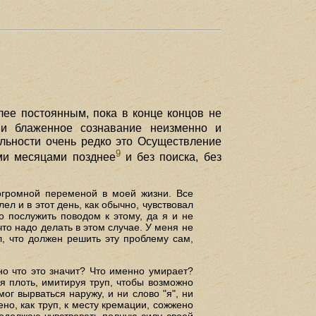
лее постоянным, пока в конце концов не
 и блаженное сознавание неизменно и
ельности очень редко это Осуществление
9
ими месяцами позднее
и без поиска, без
 огромной переменой в моей жизни. Все
л и в этот день, как обычно, чувствовал
о послужить поводом к этому, да я и не
что надо делать в этом случае. У меня не
л, что должен решить эту проблему сам,
но что это значит? Что именно умирает?
я плоть, имитируя труп, чтобы возможно
ог вырваться наружу, и ни слово "я", ни
ено, как труп, к месту кремации, сожжено