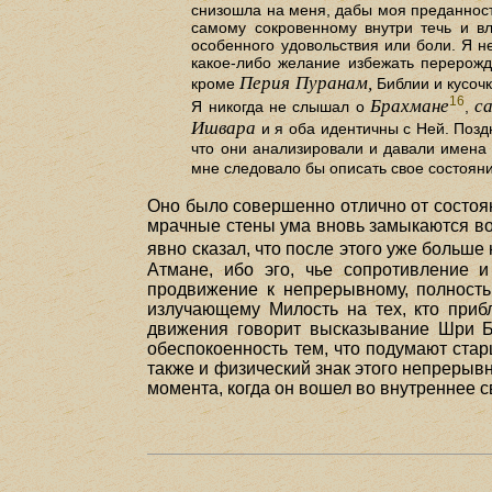
снизошла на меня, дабы моя преданность
самому сокровенному внутри течь и вл
особенного удовольствия или боли. Я н
какое-либо желание избежать перерожде
Перия Пуранам,
кроме
Библии и кусоч
16
Брахмане
с
Я никогда не слышал о
,
Ишвара
и я оба идентичны с Ней. Поз
что они анализировали и давали имена 
мне следовало бы описать свое состоян
Оно было совершенно отлично от состоян
мрачные стены ума вновь замыкаются во
явно сказал, что после этого уже больше
Атмане, ибо эго, чье сопротивление 
продвижение к непрерывному, полност
излучающему Милость на тех, кто приб
движения говорит высказывание Шри Б
обеспокоенность тем, что подумают стар
также и физический знак этого непрерыв
момента, когда он вошел во внутреннее 