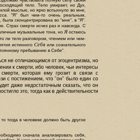
родолжаю чувствовать полную силу своей
осходящий тело. Тело умирает, но Дух,
усклой мыслью, но ярко вспыхнуло во мне,
сса. "Я" был чем-то очень реальным,
 была сконцентрирована во "мне", в "Я".
 Страх смерти исчез раз и навсегда. С
Я
азличные музыкальные тона, но
остаюсь
ято ли тело разговором, чтением или чем-
Себя
иятия истинного
или сознательного
стоянному пребыванию в Себе".
ься не отличающимся от эгоцентризма, но
нии к смерти, ибо человек, чьи интересы
 смерти, которая ему грозит в связи с
зи с постижением, что "он" было един со
удет даже недостаточным сказать, что он
остигло это, тогда как в действительности
то тогда в человеке должно быть другое
еобходимо сначала анализировать себя,
особом. У него нет верной картины себя,