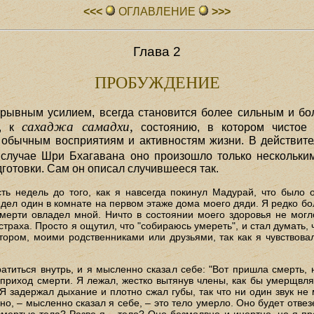
<<<
ОГЛАВЛЕHИЕ
>>>
Глава 2
ПРОБУЖДЕНИЕ
рывным усилием, всегда становится более сильным и бо
сахаджа самадхи,
ю, к
состоянию, в котором чистое
 обычным восприятиям и активностям жизни. В действит
В случае Шри Бхагавана оно произошло только нескольк
готовки. Сам он описал случившееся так.
ть недель до того, как я навсегда покинул Мадурай, что было
ел один в комнате на первом этаже дома моего дяди. Я редко боле
мерти овладел мной. Ничто в состоянии моего здоровья не могл
раха. Просто я ощутил, что "собираюсь умереть", и стал думать, 
ором, моими родственниками или друзьями, так как я чувствова
атиться внутрь, и я мысленно сказал себе: "Вот пришла смерть, 
 приход смерти. Я лежал, жестко вытянув члены, как бы умерщвля
 задержал дыхание и плотно сжал губы, так что ни один звук не м
о, – мысленно сказал я себе, – это тело умерло. Оно будет отвез