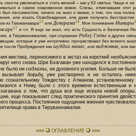
 смогла увеличиться и стать вечной – как у 63 святых. Чаще я н
иваться в самое сокровенное вовне. Слезы, отмечавшие этот р
е был пессимистом, ничего не знал о жизни, о том, что она полна
ния, или искать Освобождения, или даже получить бесстрастие 
13
14
Деварама
Ишвары
ков из Таюманавара
или
. Мое понимание
17
ансаре
и т.п. Я еще не знал, что есть Сущность и Безличная Ре
Рибху Гиты
днее, в Тируваннамалае, при слушании
и других свящ
вещам, которые я уже интуитивно прочувствовал без всякого анал
шуддха манас,
виджняна,
ие после Пробуждения как
или
или как
ия мистика, переносимого в экстаз на короткий необъясн
круг него снова. Шри Бхагаван уже находился в постоянно
садханы,
 не было ни
ни духовного усилия. Больше не было
и вызывает борьбу, уже растворено и не осталось нико
ью сознательному Тождеству с Атманом, установленному
лизился к Нему, было с этого времени естественным и 
хагавана о том, что душа все еще искала новой опоры.
шие, еще показывают след практического принятия двойст
ного процесса. Постоянное ощущение жжения чувствовалос
святилище храма в Тируваннамалае.
<<<
ОГЛАВЛЕHИЕ
>>>