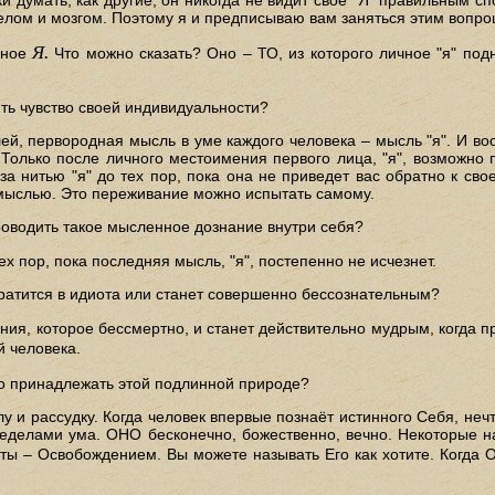
елом и мозгом. Поэтому я и предписываю вам заняться этим вопро
Я.
нное
Что можно сказать? Оно – ТО, из которого личное "я" по
ить чувство своей индивидуальности?
лей, первородная мысль в уме каждого человека – мысль "я". И в
Только после личного местоимения первого лица, "я", возможно
за нитью "я" до тех пор, пока она не приведет вас обратно к сво
ыслью. Это переживание можно испытать самому.
роводить такое мысленное дознание внутри себя?
ех пор, пока последняя мысль, "я", постепенно не исчезнет.
вратится в идиота или станет совершенно бессознательным?
нания, которое бессмертно, и станет действительно мудрым, когда 
 человека.
жно принадлежать этой подлинной природе?
лу и рассудку. Когда человек впервые познаёт истинного Себя, не
ределами ума. ОНО бесконечно, божественно, вечно. Некоторые 
ы – Освобождением. Вы можете называть Его как хотите. Когда Он