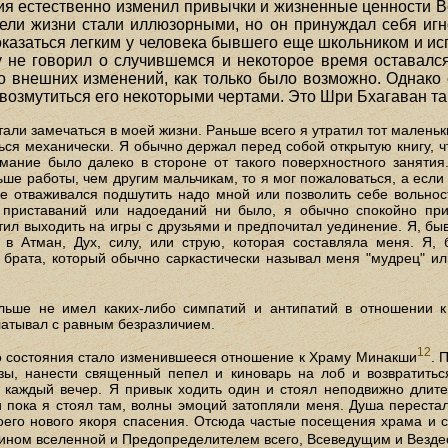
ия естественно изменил привычки и жизненные ценности 
ели жизни стали иллюзорными, но он принуждал себя игн
оказаться легким у человека бывшего еще школьником и ис
у не говорил о случившемся и некоторое время оставалс
о внешних изменений, как только было возможно. Однак
озмутиться его некоторыми чертами. Это Шри Бхагаван та
тали замечаться в моей жизни. Раньше всего я утратил тот маленьк
ться механически. Я обычно держал перед собой открытую книгу, 
мание было далеко в стороне от такого поверхностного заняти
е работы, чем другим мальчикам, то я мог пожаловаться, а если 
не отваживался подшутить надо мной или позволить себе вольнос
 приставаний или надоеданий ни было, я обычно спокойно при
тил выходить на игры с друзьями и предпочитал уединение. Я, быв
 в Атман, Дух, силу, или струю, которая составляла меня. Я,
брата, который обычно саркастически называл меня "мудрец" или
льше не имел каких-либо симпатий и антипатий в отношении к
латывал с равным безразличием.
12
го состояния стало изменившееся отношение к Храму Минакши
. 
зы, нанести священный пепел и киноварь на лоб и возвратить
 каждый вечер. Я привык ходить один и стоял неподвижно дли
 пока я стоял там, волны эмоций затопляли меня. Душа перестала
екоего нового якоря спасения. Отсюда частые посещения храма и с
ном вселенной и Предопределителем всего, Всеведущим и Вездес