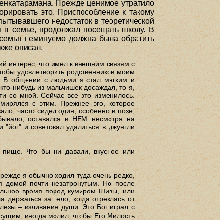
Венкатарамана. Прежде ценимое утратило
орировать это. Приспособление к такому
пытывавшего недостаток в теоретической
я в семье, продолжал посещать школу. В
о семья неминуемо должна была обратить
кже описал.
ий интерес, что имел к внешним связям с
чтобы удовлетворить родственников моим
я. В общении с людьми я стал мягким и
кто-нибудь из мальчишек досаждал, то я,
ти со мной. Сейчас все это изменилось.
мирялся с этим. Прежнее эго, которое
ало, часто сидел один, особенно в позе,
 бывало, оставался в НЕМ несмотря на
 "йог" и советовал удалиться в джунгли
 пище. Что бы ни давали, вкусное или
Прежде я обычно ходил туда очень редко,
ся домой почти незатронутым. Но после
тельное время перед кумиром Шивы, или
 держаться за тело, когда отреклась от
лезы – изливание души. Это Бог играл с
ущим, иногда молил, чтобы Его Милость