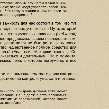
тствовать любым его шагам в этой жизни.
нают, что не могут управлять собой. Тем
. Что толку в знании о чем-то, если вы
 этого предприятия?
 важность для нас состоит в том, что тут
о ведет своих учеников по Пути, который
(садхаков)
льшинства духовных практиков
днее предписывал своим последователям.
о достигается не быстро, а лишь после
ство, единственное прямое средство для
есь" (Евангелие Махарши, книга II). Он
оказаться и длительным. "Но с момента,
имесь тела, в которое погружено, и все
пранаяму,
ски, использовал
или контроль
достижении контроля ума, хотя и отбивал
вленности. Контроль дыхания тоже может
ьзование. Но не должно останавливаться
никаким из переживаний, которое может
узится в Атман".