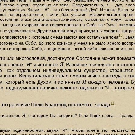
 смертью тела? Разве я – тело? Оно безмолвно и инертно, но я п
 голос внутри, отдельно от тела. Следовательно, я – дух, прев
ут смертью. Значит, "Я" – это бессмертный Дух". И это не было т
нял непосредственно, почти без участия мыслительного проце
тоянии, и вся сознательная активность, связанная с моим телом,
, мощным очарованием сфокусировал на Себе все "мое" внимание.
н не утрачивается. Другие мысли могут приходить и уходить, как р
10
 опираются и с которым смешиваются все остальные тона
. Зан
Себе.
доточено на
До этого кризиса у меня не было ясного воспр
мого интереса к Себе, а еще менее – какой-либо наклонности к по
сти или многословия, достигнутое Состояние может показат
Я.
 в словах "Я" и истинное
Различие выявляется в отноше
е" как отдельном индивидуальном существе, страшится
 юного Венкатарамана страх смерти исчез навсегда в свя
Я
, который есть Духом и истинным
каждого человека. Б
это подразумевает наличие некоего отдельного "Я", которое п
11
 это различие Полю Брантону, искателю с Запада
.
Я,
то истинное
о котором Вы говорите? Если Ваши слова – правда, 
двумя подлинностями, двумя "Я"? Чтобы понять это, человеку н
и думать, как другие, он никогда не видит свое "Я" правильным сп