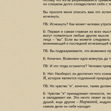
он слишком долго отождествлял себя с т
Вы просите меня описать вам это исти
исчезнуть.
ПБ: Исчезнуть? Как может человек утрат
Б: Первая и самая главная из всех мыс
могут появляться любые другие мысли. 
лица – "вы". Если вы можете следовать 
возникающей и последней исчезающей м
ПБ: Вы подразумеваете, что возможно п
Б: Конечно. Возможно идти вовнутрь до т
ПБ: И что тогда останется? Человек пре
Б: Нет. Наоборот, он достигнет того соз
Я,
которое является подлинной природой
ПБ: Но чувство "я", конечно, также дол
Б: Чувство "я" принадлежит личности, те
и овладевает им. Это нечто лежит за п
Нирваной,
душой, еще другие –
индуист
самом деле он себя находит.