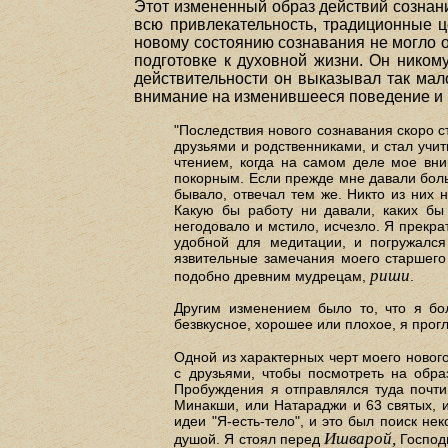
Этот измененный образ действий сознан
всю привлекательность, традиционные ц
новому состоянию сознавания не могло 
подготовке к духовной жизни. Он ником
действительности он выказывал так мал
внимание на изменившееся поведение и в
"Последствия нового сознавания скоро с
друзьями и родственниками, и стал учи
чтением, когда на самом деле мое вни
покорным. Если прежде мне давали больш
бывало, отвечал тем же. Никто из них 
Какую бы работу ни давали, каких бы
негодовало и мстило, исчезло. Я прекра
удобной для медитации, и погружался
язвительные замечания моего старшего 
риши
подобно древним мудрецам,
.
Другим изменением было то, что я бо
безвкусное, хорошее или плохое, я прог
Одной из характерных черт моего ново
с друзьями, чтобы посмотреть на обра
Пробуждения я отправлялся туда почти
Минакши, или Натараджи и 63 святых, и
идеи "Я-есть-тело", и это был поиск н
Ишварой,
душой. Я стоял перед
Господи