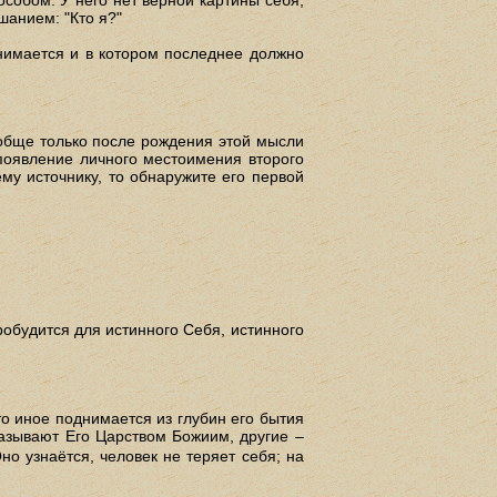
шанием: "Кто я?"
днимается и в котором последнее должно
ообще только после рождения этой мысли
 появление личного местоимения второго
ему источнику, то обнаружите его первой
пробудится для истинного Себя, истинного
что иное поднимается из глубин его бытия
называют Его Царством Божиим, другие –
о узнаётся, человек не теряет себя; на