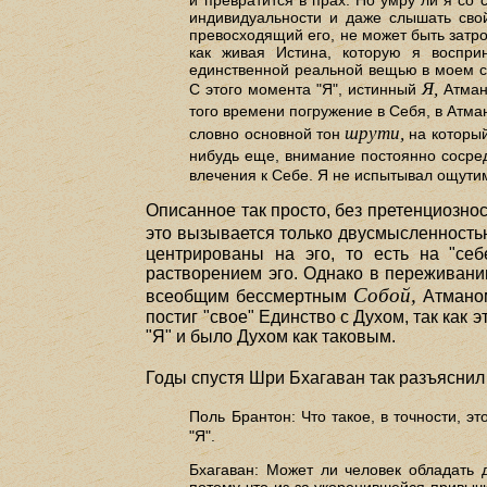
и превратится в прах. Но умру ли я со
индивидуальности и даже слышать свой
превосходящий его, не может быть затрон
как живая Истина, которую я воспри
единственной реальной вещью в моем сос
Я,
С этого момента "Я", истинный
Атман
того времени погружение в Себя, в Атма
шрути,
словно основной тон
на который
нибудь еще, внимание постоянно сосре
влечения к Себе. Я не испытывал ощути
Описанное так просто, без претенциозно
это вызывается только двусмысленностью
центрированы на эго, то есть на "себ
растворением эго. Однако в переживании
Собой,
всеобщим бессмертным
Атманом
постиг "свое" Единство с Духом, так как 
"Я" и было Духом как таковым.
Годы спустя Шри Бхагаван так разъяснил
Поль Брантон: Что такое, в точности, э
"Я".
Бхагаван: Может ли человек обладать 
потому что из-за укоренившейся привычк