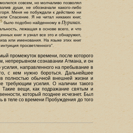
е молился совсем, но молчаливо позволял
азлив души, не обозначали какого-либо
 горя. Меня не побуждали к действию ни
или Спасение. Я не читал никаких книг,
15
Пуринах.
было подобно найденному в
альность, лежащая в основе всего, и что
енных книг я узнал все это и обнаружил,
иза или именования. На языке этих книг
 интуиция просветленного".
имый промежуток времени, после которого
м, непрерывном сознавании Атмана, и он
 усилия, направленного на пребывание в
го, с кем нужно бороться. Дальнейшее
 в полностью обычной внешней жизни и
не требующим усилия. О наличии такого
 Такие вещи, как подражание святым и
венности, который позднее исчезнет. Был
ь в теле со времени Пробуждения до того