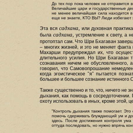
До тех пор пока человек не отправится 
Величайшие цари и государственные деят
не менее величайшая сила находится в 
еще не знаете, КТО ВЫ? Люди избегают 
садхана,
Эта вся
или духовная практика,
садхана,
была
устремление к свету, а н
протоптал сам. Что Шри Бхагаван заверш
– многих жизней, и это не меняет факт
Махарши предупреждал их, что осущест
длительного усилия. Но Шри Бхагаван т
сознавания ничем не обусловленного, а
говорил, что Самовопрошание немедленн
когда эгоистическое "я" пытается позн
большее и большее сознание истинного С
Также существенно и то, что, ничего не з
дыхания, как помощь в сосредоточении. 
охоту использовать в иных, кроме этой, 
"Контроль дыхания также помогает. Это
помочь сдерживать блуждающий ум и доб
здесь. После достижения контроля ума
оттуда последовать, но нужно впрячь кон