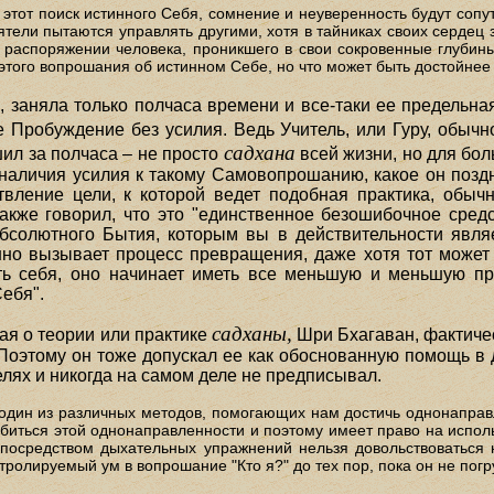
в этот поиск истинного Себя, сомнение и неуверенность будут сопу
ели пытаются управлять другими, хотя в тайниках своих сердец з
распоряжении человека, проникшего в свои сокровенные глубины..
этого вопрошания об истинном Себе, но что может быть достойнее
 заняла только полчаса времени и все-таки ее предельная
е Пробуждение без усилия. Ведь Учитель, или Гуру, обычн
садхана
ил за полчаса – не просто
всей жизни, но для бо
а наличия усилия к такому Самовопрошанию, какое он поз
вление цели, к которой ведет подобная практика, обычн
акже говорил, что это "единственное безошибочное сред
бсолютного Бытия, которым вы в действительности являет
о вызывает процесс превращения, даже хотя тот может 
ать себя, оно начинает иметь все меньшую и меньшую пр
ебя".
садханы,
ная о теории или практике
Шри Бхагаван, фактиче
Поэтому он тоже допускал ее как обоснованную помощь в 
целях и никогда на самом деле не предписывал.
 один из различных методов, помогающих нам достичь однонапра
иться этой однонаправленности и поэтому имеет право на испол
 посредством дыхательных упражнений нельзя довольствоваться 
тролируемый ум в вопрошание "Кто я?" до тех пор, пока он не погр