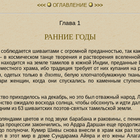
<<<
ОГЛАВЛЕHИЕ
>>>
Глава 1
РАННИЕ ГОДЫ
соблюдается шиваитами с огромной преданностью, так как
– в космическом танце творения и растворения вселенной.
то находится на земле тамилов в южной Индии, преданные
естного храма, ибо традиция требует от них купания на 
дхоти,
, одетых только в
белую хлопчатобумажную ткань, 
ари женщин, когда они спускались по каменным ступен
тво приходилось на декабрь, но это был отважный народ.
нство ожидало восхода солнца, чтобы обсохнуть и идти да
ним из 63 шиваитских поэтов-святых тамильской земли.
ляндами цветов и под звуки барабана и раковины, с пени
гда процессии закончились, но Ардра Даршан еще продолжа
 до полуночи. Кумир Шивы снова внесли в храм как раз то
 в этот мир в доме Сундарама Айяра и его жены Алага