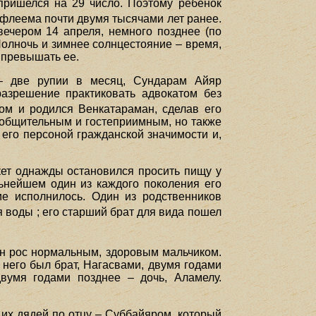
пришелся на 29 число. Поэтому ребенок
ифлеема почти двумя тысячами лет ранее.
вечером 14 апреля, немного позднее (по
Полночь и зимнее солнцестояние – время,
т превышать ее.
– две рупии в месяц, Сундарам Айяр
разрешение практиковать адвокатом без
ром и родился Венкатараман, сделав его
л общительным и гостеприимным, но также
его персоной гражданской значимости и,
скет однажды остановился просить пищу у
льнейшем один из каждого поколения его
ие исполнилось. Один из родственников
я воды ; его старший брат для вида пошел
ан рос нормальным, здоровым мальчиком.
У него был брат, Нагасвами, двумя годами
вумя годами позднее – дочь, Аламелу.
 их дядей по отцу – Суббайяром, который