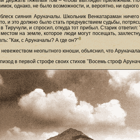
и держать тяжелый том – чтобы выглядел прилежным. Но с
нимок, однако, не было возможности, и, вероятно, ни одного
леск сияния Аруначалы. Школьник Венкатараман ничего 
сто, и это должно было стать предчувствием судьбы, потр
 в Тиручули, и спросил, откуда тот прибыл. Старик ответил:
местом на земле, которое люди могут посещать, захлестн
8
ть: "Как, с Аруначалы? А где он?"
 невежеством неопытного юноши, объяснил, что Аруначала
эпизод в первой строфе своих стихов "Восемь строф Арунач