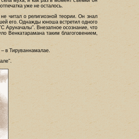
ела муха, и как раз в момент съемки он
 отпечатка уже не осталось.
не читал о религиозной теории. Он знал
ясшей его. Однажды юноша встретил одного
 "С Аруначалы". Внезапное осознание, что
уло Венкатарамана таким благоговением,
 – в Тируваннамалае.
але".