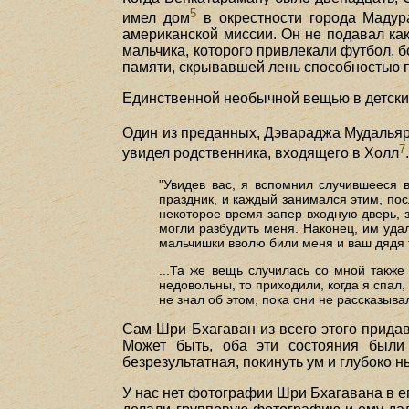
5
имел дом
в окрестности города Мадур
американской миссии. Он не подавал как
мальчика, которого привлекали футбол, б
памяти, скрывавшей лень способностью п
Единственной необычной вещью в детские
Один из преданных, Дэвараджа Мудальяр
7
увидел родственника, входящего в Холл
"Увидев вас, я вспомнил случившееся 
праздник, и каждый занимался этим, пос
некоторое время запер входную дверь, за
могли разбудить меня. Наконец, им уда
мальчишки вволю били меня и ваш дядя т
...Та же вещь случилась со мной также
недовольны, то приходили, когда я спал,
не знал об этом, пока они не рассказыв
Сам Шри Бхагаван из всего этого придав
Может быть, оба эти состояния были 
безрезультатная, покинуть ум и глубоко 
У нас нет фотографии Шри Бхагавана в ег