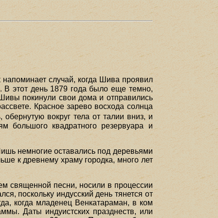
 напоминает случай, когда Шива проявил
 В этот день 1879 года было еще темно,
 Шивы покинули свои дома и отправились
рассвете. Красное зарево восхода солнца
обернутую вокруг тела от талии вниз, и
ям большого квадратного резервуара и
 Лишь немногие оставались под деревьями
льше к древнему храму городка, много лет
ем священной песни, носили в процессии
лся, поскольку индусский день тянется от
гда, когда младенец Венкатараман, в ком
ммы. Даты индуистских празднеств, или