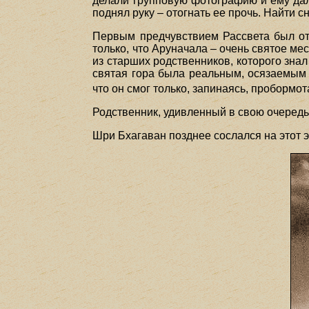
делали групповую фотографию и ему дал
поднял руку – отогнать ее прочь. Найти с
Первым предчувствием Рассвета был отб
только, что Аруначала – очень святое ме
из старших родственников, которого знал
святая гора была реальным, осязаемым 
что он смог только, запинаясь, пробормота
Родственник, удивленный в свою очередь
Шри Бхагаван позднее сослался на этот 