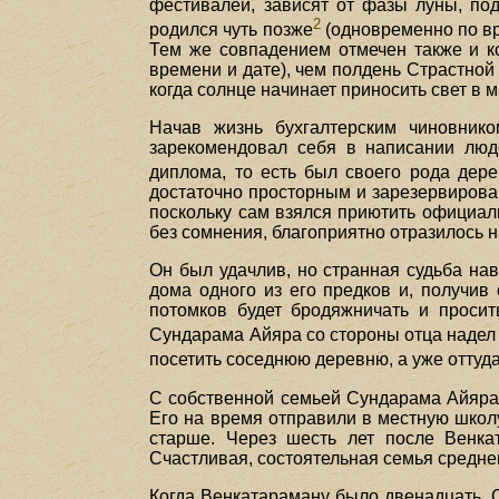
фестивалей, зависят от фазы луны, по
2
родился чуть позже
(одновременно по вр
Тем же совпадением отмечен также и ко
времени и дате), чем полдень Страстной
когда солнце начинает приносить свет в 
Начав жизнь бухгалтерским чиновни
зарекомендовал себя в написании людс
диплома, то есть был своего рода дер
достаточно просторным и зарезервировав
поскольку сам взялся приютить официал
без сомнения, благоприятно отразилось 
Он был удачлив, но странная судьба нав
дома одного из его предков и, получив
потомков будет бродяжничать и просит
Сундарама Айяра со стороны отца надел
посетить соседнюю деревню, а уже оттуда
С собственной семьей Сундарама Айяра,
Его на время отправили в местную школу,
старше. Через шесть лет после Венка
Счастливая, состоятельная семья среднег
Когда Венкатараману было двенадцать, С