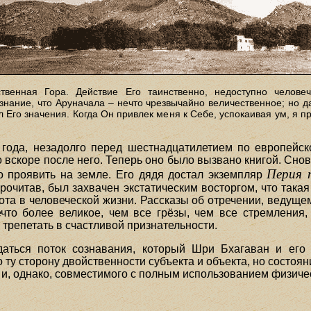
вственная Гора. Действие Его таинственно, недоступно челов
ание, что Аруначала – нечто чрезвычайно величественное; но даж
 Его значения. Когда Он привлек меня к Себе, успокаивая ум, я п
года, незадолго перед шестнадцатилетием по европейс
 вскоре после него. Теперь оно было вызвано книгой. Сно
Перия 
 проявить на земле. Его дядя достал экземпляр
рочитав, был захвачен экстатическим восторгом, что така
ота в человеческой жизни. Рассказы об отречении, ведуще
ечто более великое, чем все грёзы, чем все стремления
 трепетать в счастливой признательности.
аться поток сознавания, который Шри Бхагаван и его
 ту сторону двойственности субъекта и объекта, но состо
 и, однако, совместимого с полным использованием физиче