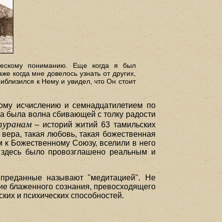
еческому пониманию. Еще когда я был
е когда мне довелось узнать от других,
риблизился к Нему и увидел, что Он стоит
кому исчислению и семнадцатилетием по
ва была волна сбивающей с толку радости
пуранам
– историй житий 63 тамильских
я вера, такая любовь, такая божественная
м к Божественному Союзу, вселили в него
, здесь было провозглашено реальным и
 преданные называют "медитацией". Не
яние блаженного сознания, превосходящего
ских и психических способностей.