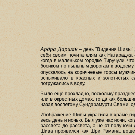
Ардра Даршан
– день "Видения Шивы", 
себя своим почитателям как Натараджа 
когда в маленьком городке Тиручули, ч
босиком по пыльным дорогам к водоему м
опускалось на коричневые торсы мужчин
вспыхивало в красных и золотистых с
погружались в воду.
Было еще прохладно, поскольку празднес
или в окрестных домах, тогда как больши
назад воспетому Сундарамурти Свами, од
Изображение Шивы украсили в храме гир
весь день и ночью. Был уже час ночи, ко
рассвета до рассвета, а не от полуночи
Шива проявился как Шри Рамана, вошел