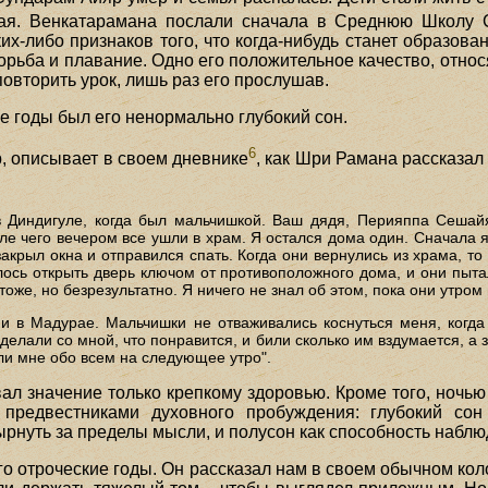
ая. Венкатарамана послали сначала в Среднюю Школу 
их-либо признаков того, что когда-нибудь станет образова
орьба и плавание. Одно его положительное качество, отно
овторить урок, лишь раз его прослушав.
 годы был его ненормально глубокий сон.
6
, описывает в своем дневнике
, как Шри Рамана рассказал 
.
в Диндигуле, когда был мальчишкой. Ваш дядя, Перияппа Сешайя
ле чего вечером все ушли в храм. Я остался дома один. Сначала я 
крыл окна и отправился спать. Когда они вернулись из храма, то 
лось открыть дверь ключом от противоположного дома, и они пыта
оже, но безрезультатно. Я ничего не знал об этом, пока они утром
 и в Мадурае. Мальчишки не отваживались коснуться меня, когд
 делали со мной, что понравится, и били сколько им вздумается, а 
али мне обо всем на следующее утро".
ал значение только крепкому здоровью. Кроме того, ночью 
предвестниками духовного пробуждения: глубокий сон
нырнуть за пределы мысли, и полусон как способность наблю
о отроческие годы. Он рассказал нам в своем обычном кол