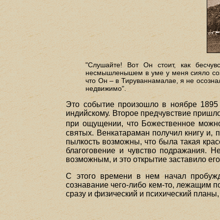
"Слушайте! Вот Он стоит, как бесчу
несмышленышем в уме у меня сияло созн
что Он – в Тируваннамалае, я не осознал
недвижимо".
Это событие произошло в ноябре 1895 
индийскому. Второе предчувствие пришло
при ощущении, что Божественное можно
святых. Венкатараман получил книгу и, п
пылкость возможны, что была такая крас
благоговение и чувство подражания. Н
возможным, и это открытие заставило его
С этого времени в нем начал пробужд
сознавание чего-либо кем-то, лежащим по
сразу и физический и психический планы,