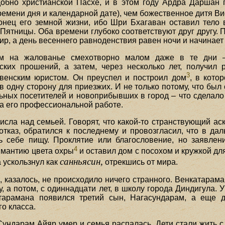
добно христианской Пасхе, и в этом году Ардра Даршан 
емени дня и календарной дате), чем божественное дитя В
нец его земной жизни, ибо Шри Бхагаван оставил тело 
 Пятницы. Оба времени глубоко соответствуют друг другу. 
мир, а день весеннего равноденствия равен ночи и начинае
ком на жалованье смехотворно малом даже в те дни 
ких прошений, а затем, через несколько лет, получил 
3
евенским юристом. Он преуспел и построил дом
, в кото
 одну сторону для приезжих. И не только потому, что бы
ьных посетителей и новоприбывших в город – что сделало 
на его профессиональной работе.
исла над семьей. Говорят, что какой-то странствующий а
 отказ, обратился к последнему и провозгласил, что в да
ь себе пищу. Проклятие или благословение, но заявлен
4
 мантию цвета охры
и оставил дом с посохом и кружкой дл
санньясин,
 ускользнул как
отрекшись от мира.
 казалось, не происходило ничего странного. Венкатарам
 а потом, с одиннадцати лет, в школу города Диндигула. 
тарамана появился третий сын, Нагасундарам, а еще д
о класса.
ундарам Айяр умер и семья распалась. Дети стали жить с