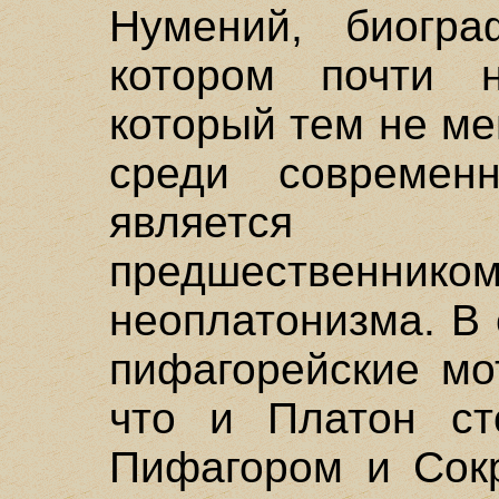
Нумений, биогра
котором почти 
который тем не м
среди современ
является не
предшествен
неоплатонизма. В
пифагорейские мо
что и Платон ст
Пифагором и Сокр