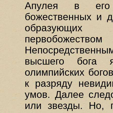
Апулея в его
божественных и д
образующи
первобожес
Непосредстве
высшего бога я
олимпийских бого
к разряду невиди
умов. Далее след
или звезды. Но, 