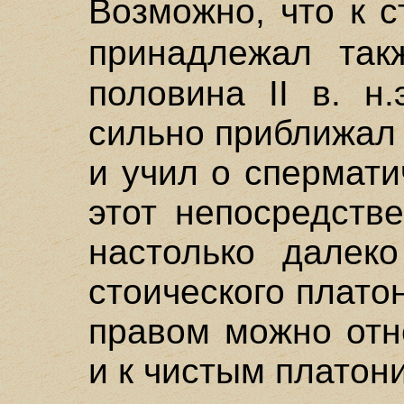
Возможно, что к 
принадлежал та
половина II в. н.
сильно приближал 
и учил о спермати
этот непосредств
настолько далек
стоического плато
правом можно отн
и к чистым платон