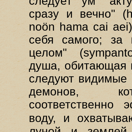
следует ум "акт
сразу и вечно" (h
noön hama cai ae
себя самого; за
целом" (sympant
душа, обитающая 
следуют видимые 
демонов, ко
соответственно э
воду, и охватыв
луной и землей