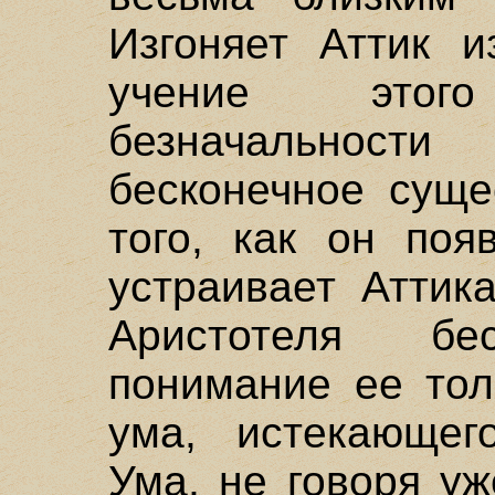
Изгоняет Аттик и
учение этог
безначальности
бесконечное суще
того, как он поя
устраивает Аттик
Аристотеля б
понимание ее тол
ума, истекающег
Ума, не говоря у