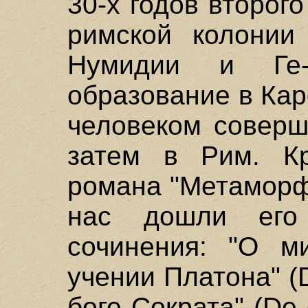
30-х годов второг
римской колонии
Нумидии и Ге-
образование в Ка
человеком соверш
затем в Рим. Кр
романа "Метаморф
нас дошли его
сочинения: "О м
учении Платона" (D
боге Сократа" (De 