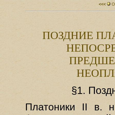
<<<
О
ПОЗДНИЕ ПЛА
НЕПОСР
ПРЕДШЕ
НЕОПЛ
§1. Позд
Платоники II в. 