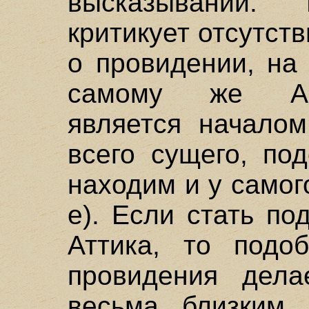
высказываний.
критикует отсутст
о провидении, на
самому же Ар
является началом
всего сущего, по
находим и у самог
е). Если стать по
Аттика, то подоб
провидения дела
весьма близким 