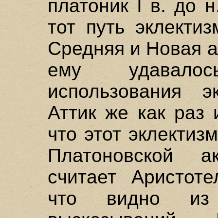
платоник I в. до 
тот путь эклекти
Средняя и Новая а
ему удавало
использования эк
Аттик же как раз
что этот эклектиз
Платоновской 
считает Аристоте
что видно из