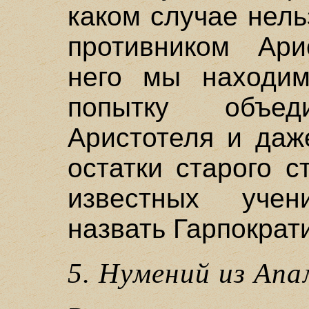
каком случае нел
противником Ари
него мы находим
попытку объе
Аристотеля и даж
остатки старого 
известных уче
назвать Гарпократ
5. Hумений из Апа