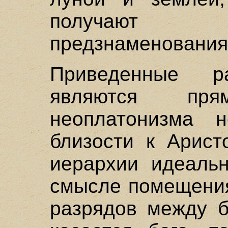
получают 
предзнаменования
Приведенные р
являются пря
неоплатонизма 
близости к Арист
иерархии идеальн
смысле помещения
разрядов между б