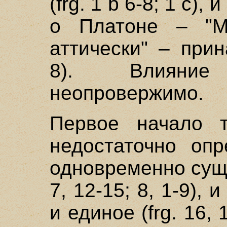
(frg. 1 b 6-8; 1 с)
о Платоне – "М
аттически" – при
8). Влияни
неопровержимо.
Первое начало т
недостаточно опр
одновременно сущно
7, 12-15; 8, 1-9), и
и единое (frg. 16, 1