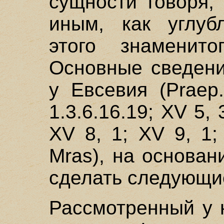
сущности говоря,
иным, как углуб
этого знаменито
Основные сведени
у Евсевия (Рrаер.
1.3.6.16.19; XV 5, 
XV 8, 1; XV 9, 1;
Mras), на основа
сделать следующи
Рассмотренный у н