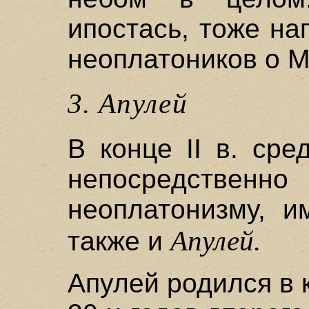
ипостась, тоже н
неоплатоников о 
3. Апулей
В конце II в. сре
непосредствен
неоплатонизму, и
Апулей.
также и
Апулей родился в 