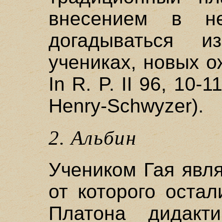
внесением в н
догадываться 
учениках, новых о
In R. P. II 96, 10-1
Henry-Schwyzer).
2. Альбин
Учеником Гая являе
от которого оста
Платона дидакти