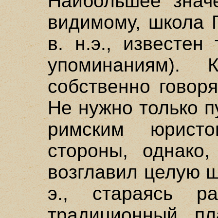
Наибольшее значе
видимому, школа Г
в. н.э., известе
упоминаниям).
собственно говор
Не нужно только п
римским юрист
стороны, однако,
возглавил целую шк
э., стараясь р
традиционный пл