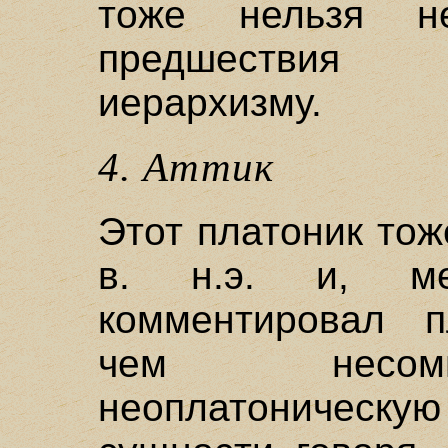
тоже нельзя н
предшествия 
иерархизму.
4. Аттик
Этот платоник тож
в. н.э. и, м
комментировал пл
чем несомн
неоплатоническу