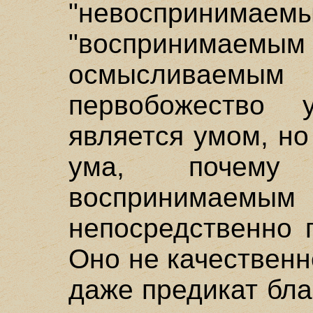
"невоспринимае
"воспринимаемым 
осмысливаемы
первобожество
является умом, н
ума, почему 
воспринимае
непосредственно 
Оно не качественн
даже предикат бла