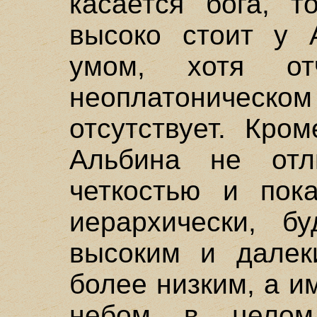
касается бога, т
высоко стоит у 
умом, хотя от
неоплатоническо
отсутствует. Кро
Альбина не отли
четкостью и пок
иерархически, б
высоким и далек
более низким, а 
небом в целом