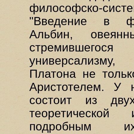
философско-сист
"Введение в ф
Альбин, овеян
стремившего
универсализму,
Платона не тольк
Аристотелем. У 
состоит из дву
теоретической
подробным их