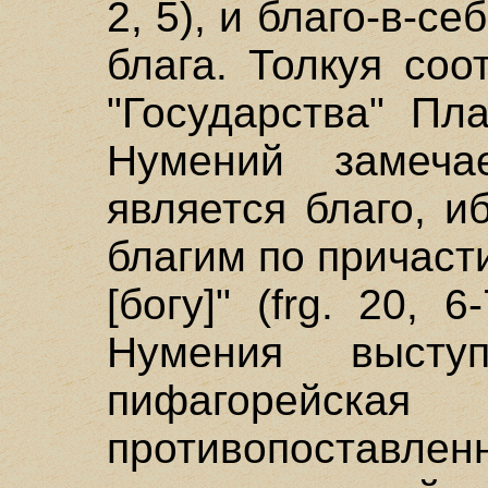
2, 5), и благо-в-се
блага. Толкуя со
"Государства" Пла
Нумений замеча
является благо, и
благим по причаст
[богу]" (frg. 20, 
Нумения выст
пифагорей
противопостав