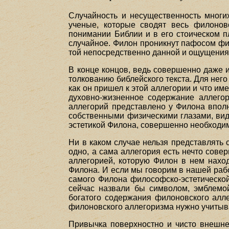
Случайность и несущественность многи
ученые, которые сводят весь филонов
понимании Библии и в его стоическом п
случайное. Филон проникнут пафосом фил
той непосредственно данной и ощущения
В конце концов, ведь совершенно даже и
толкованию библейского текста. Для нег
как он пришел к этой аллегории и что им
духовно-жизненное содержание аллегор
аллегорий представлено у Филона вполн
собственными физическими глазами, виде
эстетикой Филона, совершенно необходи
Ни в каком случае нельзя представлять 
одно, а сама аллегория есть нечто сове
аллегорией, которую Филон в нем наход
Филона. И если мы говорим в нашей рабо
самого Филона философско-эстетической
сейчас назвали бы символом, эмблемо
богатого содержания филоновского алле
филоновского аллегоризма нужно учитыв
Привычка поверхностно и чисто внешне