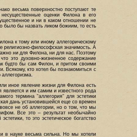
нако весьма поверхностно поступают те
и несущественные оценки Филона в его
существенное и ни в каком отношении не
о было бы назвать ликом божиим, то есть
Филона к тому или иному аллегорическому
ее религиозно-философская значимость. А
важно ни для Филона, ни для нас. Поэтому
 что это духовно-жизненное содержание
ак будто бы сам Филон, и притом своими
. Всякому, кто хотел бы познакомиться с
 аллегоризма.
 или иное явление жизни для Филона есть
я является и им самим и известного рода
амого термина "аллегория" для эстетики
еская дань установившейся еще со времен
овсе не об аллегории, но о том, что мы
ифом. Все это – результат необычайно
стетики, то это эстетическое богатство
и в науке весьма сильна. Но мы хотели