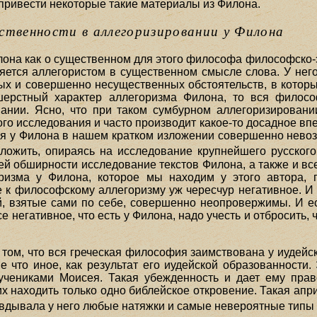
привести некоторые такие материалы из Филона.
ственности в аллегоризировании у Филона
она как о существенном для этого философа философско-эс
яется аллегористом в существенном смысле слова. У него
ных и совершенно несущественных обстоятельств, в которы
шерстный характер аллегоризма Филона, то вся философ
ании. Ясно, что при таком сумбурном аллегоризировани
ого исследования и часто производит какое-то досадное вп
я у Филона в нашем кратком изложении совершенно невоз
ложить, опираясь на исследование крупнейшего русского
ей обширности исследование текстов Филона, а также и вс
оризма у Филона, которое мы находим у этого автора, 
е к философскому аллегоризму уж чересчур негативное. И
й, взятые сами по себе, совершенно неопровержимы. И е
се негативное, что есть у Филона, надо учесть и отбросить
ом, что вся греческая философия заимствована у иудейски
е что иное, как результат его иудейской образованности.
учениками Моисея. Такая убежденность и дает ему прав
х находить только одно библейское откровение. Такая апр
авдывала у него любые натяжки и самые невероятные типы