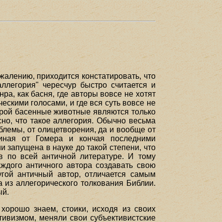
алению, приходится констатировать, что
ллегория" чересчур быстро считается и
ра, как басня, где авторы вовсе не хотят
ескими голосами, и где вся суть вовсе не
оторой басенные животные являются только
но, что такое аллегория. Обычно весьма
мблемы, от олицетворения, да и вообще от
чиная от Гомера и кончая последними
 запущена в науке до такой степени, что
в по всей античной литературе. И тому
аждого античного автора создавать свою
угой античный автор, отличается самым
 из аллегорического толкования Библии.
ый.
хорошо знаем, стоики, исходя из своих
тивизмом, меняли свои субъективистские