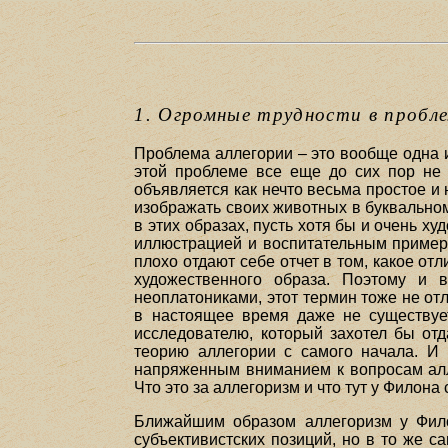
1. Огромные трудности в пробле
Проблема аллегории – это вообще одна 
этой проблеме все еще до сих пор не 
объявляется как нечто весьма простое и 
изображать своих животных в буквальном 
в этих образах, пусть хотя бы и очень х
иллюстрацией и воспитательным примеро
плохо отдают себе отчет в том, какое от
художественного образа. Поэтому и 
неоплатониками, этот термин тоже не от
в настоящее время даже не существует
исследователю, который захотел бы отд
теорию аллегории с самого начала. И 
напряженным вниманием к вопросам алле
Что это за аллегоризм и что тут у Филона 
Ближайшим образом аллегоризм у Филон
субъективистских позиций, но в то же 