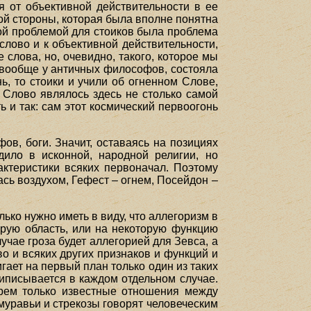
я от объективной действительности в ее
той стороны, которая была вполне понятна
ной проблемой для стоиков была проблема
слово и к объективной действительности,
слова, но, очевидно, такого, которое мы
к вообще у античных философов, состояла
, то стоики и учили об огненном Слове,
 Слово являлось здесь не столько самой
ь и так: сам этот космический первоогонь
в, боги. Значит, оставаясь на позициях
дило в исконной, народной религии, но
ктеристики всяких первоначал. Поэтому
ась воздухом, Гефест – огнем, Посейдон –
ько нужно иметь в виду, что аллегоризм в
орую область, или на некоторую функцию
лучае гроза будет аллегорией для Зевса, а
во и всяких других признаков и функций и
гает на первый план только один из таких
риписывается в каждом отдельном случае.
ерем только известные отношения между
 муравьи и стрекозы говорят человеческим