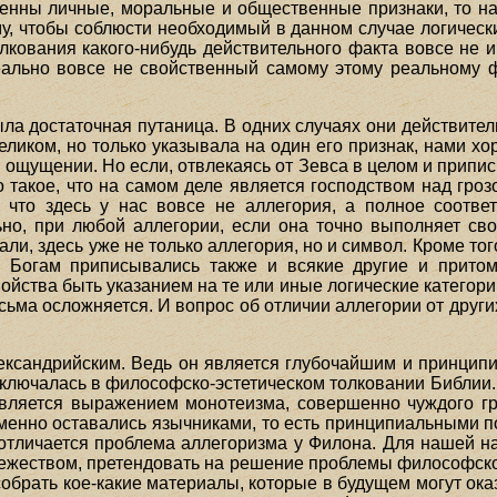
венны личные, моральные и общественные признаки, то на
, чтобы соблюсти необходимый в данном случае логически
лкования какого-нибудь действительного факта вовсе не и
реально вовсе не свойственный самому этому реальному фа
ла достаточная путаница. В одних случаях они действител
еликом, но только указывала на один его признак, нами х
ощущении. Но если, отвлекаясь от Зевса в целом и припи
о такое, что на самом деле является господством над гроз
что здесь у нас вовсе не аллегория, а полное соответ
ьно, при любой аллегории, если она точно выполняет св
али, здесь уже не только аллегория, но и символ. Кроме тог
. Богам приписывались также и всякие другие и притом
ойства быть указанием на те или иные логические категори
сьма осложняется. И вопрос об отличии аллегории от друг
.
ександрийским. Ведь он является глубочайшим и принци
 заключалась в философско-эстетическом толковании Библии.
является выражением монотеизма, совершенно чуждого г
менно оставались язычниками, то есть принципиальными п
 отличается проблема аллегоризма у Филона. Для нашей 
вежеством, претендовать на решение проблемы философско
 собрать кое-какие материалы, которые в будущем могут ок