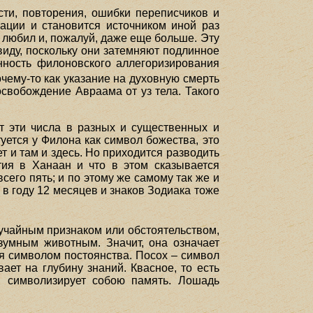
сти, повторения, ошибки переписчиков и
ации и становится источником иной раз
 любил и, пожалуй, даже еще больше. Эту
иду, поскольку они затемняют подлинное
енность филоновского аллегоризирования
очему-то как указание на духовную смерть
освобождение Авраама от уз тела. Такого
т эти числа в разных и существенных и
уется у Филона как символ божества, это
т и там и здесь. Но приходится разводить
тия в Ханаан и что в этом сказывается
сего пять; и по этому же самому так же и
 в году 12 месяцев и знаков Зодиака тоже
лучайным признаком или обстоятельством,
зумным животным. Значит, она означает
тся символом постоянства. Посох – символ
ает на глубину знаний. Квасное, то есть
н символизирует собою память. Лошадь