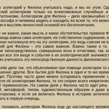
х аллегорий у Филона учитывать надо, и мы их учли. Од
ский аллегоризм только на всевозможные случайные 
латонизме. Аллегоризм для Филона – дело чрезвычайно 
ософа и человека видеть и находить во всем то, что можн
м и мыслям личностной основой его богопочитания.
 не важно, какая мысль и какое обстоятельство привели 
о ведь важна сама аллегория, ее собственное содержание, 
енно натолкнуло его на эту аллегорию, это ведь совсем не 
ий для Филона – это самое важное. Важно также и то,
е непосредственно, совершенно ясно и отчетливо, так, к
л все эти вещи и события в их аллегорической значимости
мо учитывать эту непосредственную данность филоновского
себе дело так, что объясняемое при помощи аллегории то
ршенно другое. Все бытие для Филона в одно и то же врем
ит. Поэтому часто даже можно оспаривать применение с
те об аллегоризме Филона, то это скорее всего некритич
 терминологии. На самом деле у Филона часто идет речь в
й, метафорой, типом, художественным образом и даже м
горизма; и если уж включать Филона в историю античной э
ать в первую очередь.
 понимать аллегории Филона еще до настоящего времен