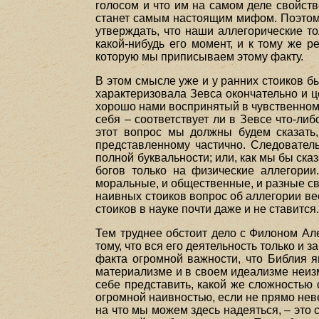
голосом и что им на самом деле свойст
станет самым настоящим мифом. Поэтому
утверждать, что наши аллегорические то
какой-нибудь его момент, и к тому же 
которую мы приписываем этому факту.
В этом смысле уже и у ранних стоиков бы
характеризовала Зевса окончательно и ц
хорошо нами воспринятый в чувственном 
себя – соответствует ли в Зевсе что-либ
этот вопрос мы должны будем сказать, 
представленному частично. Следовател
полной буквальности; или, как мы бы сказ
богов только на физические аллегории
моральные, и общественные, и разные св
наивных стоиков вопрос об аллегории ве
стоиков в науке почти даже и не ставится
Тем труднее обстоит дело с Филоном Ал
тому, что вся его деятельность только и
факта огромной важности, что Библия 
материализме и в своем идеализме неиз
себе представить, какой же сложностью
огромной наивностью, если не прямо не
на что мы можем здесь надеяться, – это