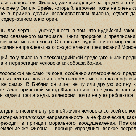
ых исследования Филона, уже выходящие за пределы этой
Филоне у Эмиля Брейе, который, впрочем, тоже не очень с
не в пример другим исследователям Филона, отдает д
 содержанием аллегории.
рны две черты – убежденность в том, что иудейский закон
этим связанного материала. Книги пророков и предписа
ическом смысле слова). Он придает иудейству тот мораль
усилия направлены на отождествление предписаний Моисея
ций, то у Филона в александрийской среде уже были пред
в интерпретации человека как образа божия.
илософской мыслью Филона, особенно аллегорически пред
енных текстах никакой в собственном смысле философской
 же самих. В Библии он ищет не ту или другую истину, 
ие. Аллегорический метод Филона ничего не доказывает и 
й задачи пропаганды, аллегории почти не употребляются, 
л для описания внутренней жизни человека со всей ее кон
этическая
рактерна
направленность, а не физическая, как
ереходит в принцип морального воодушевления. Поэтом
ремление же Филона – вообще упразднить всякое посред