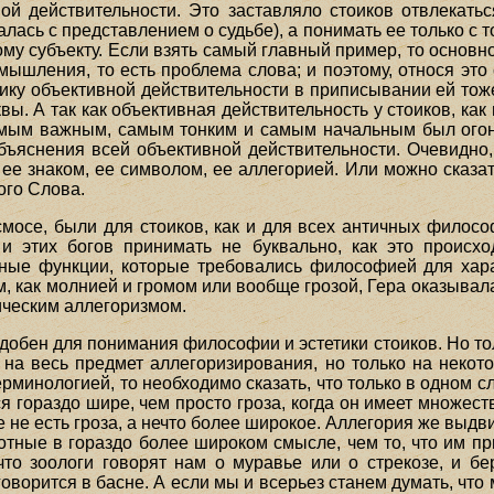
ной действительности. Это заставляло стоиков отвлекатьс
алась с представлением о судьбе), а понимать ее только с 
му субъекту. Если взять самый главный пример, то основ
мышления, то есть проблема слова; и поэтому, относя это 
ику объективной действительности в приписывании ей тоже 
вы. А так как объективная действительность у стоиков, ка
амым важным, самым тонким и самым начальным был огонь
бъяснения всей объективной действительности. Очевидно,
ее знаком, ее символом, ее аллегорией. Или можно сказат
ого Слова.
осе, были для стоиков, как и для всех античных философо
 и этих богов принимать не буквально, как это происхо
иные функции, которые требовались философией для хара
, как молнией и громом или вообще грозой, Гера оказывал
оическим аллегоризмом.
удобен для понимания философии и эстетики стоиков. Но тол
 на весь предмет аллегоризирования, но только на некот
ерминологией, то необходимо сказать, что только в одном с
я гораздо шире, чем просто гроза, когда он имеет множест
е не есть гроза, а нечто более широкое. Аллегория же выдви
отные в гораздо более широком смысле, чем то, что им п
что зоологи говорят нам о муравье или о стрекозе, и б
оворится в басне. А если мы и всерьез станем думать, что