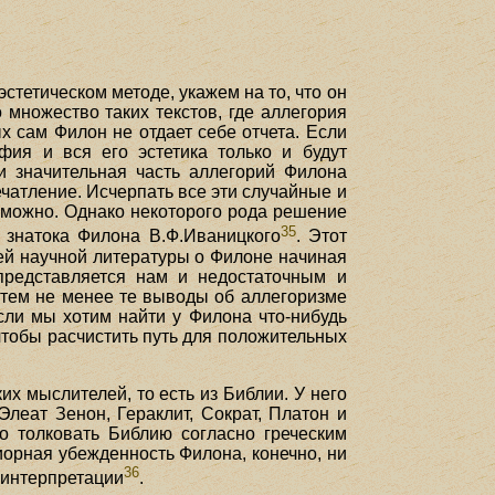
тетическом методе, укажем на то, что он
 множество таких текстов, где аллегория
х сам Филон не отдает себе отчета. Если
ия и вся его эстетика только и будут
и значительная часть аллегорий Филона
ечатление. Исчерпать все эти случайные и
можно. Однако некоторого рода решение
35
 знатока Филона В.Ф.Иваницкого
. Этот
ей научной литературы о Филоне начиная
представляется нам и недостаточным и
 тем не менее те выводы об аллегоризме
сли мы хотим найти у Филона что-нибудь
, чтобы расчистить путь для положительных
х мыслителей, то есть из Библии. У него
 Элеат Зенон, Гераклит, Сократ, Платон и
о толковать Библию согласно греческим
иорная убежденность Филона, конечно, ни
36
 интерпретации
.