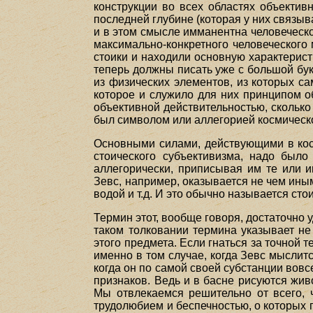
конструкции во всех областях объектив
последней глубине (которая у них связыв
и в этом смысле имманентна человеческо
максимально-конкретного человеческого 
стоики и находили основную характерист
теперь должны писать уже с большой бук
из физических элементов, из которых с
которое и служило для них принципом о
объективной действительностью, сколько 
был символом или аллегорией космическ
Основными силами, действующими в косм
стоического субъективизма, надо было
аллегорически, приписывая им те или 
Зевс, например, оказывается не чем иным
водой и т.д. И это обычно называется ст
Термин этот, вообще говоря, достаточно 
таком толковании термина указывает не
этого предмета. Если гнаться за точной т
именно в том случае, когда Зевс мыслитс
когда он по самой своей субстанции вовс
признаков. Ведь и в басне рисуются жив
Мы отвлекаемся решительно от всего, 
трудолюбием и беспечностью, о которых г