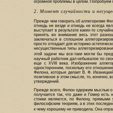
огромной проблемы в целом. Попробуем 
2. Момент случайности и несуще
Прежде чем говорить об аллегоризме Фил
отнюдь не везде и отнюдь не всегда явл
выступает в результате каких-то случай
принять во внимание весь этот разно
заключаться в сплошном аллегоризиров
просто отпадает для историко-эстетическ
несущественные типы аллегоризировани
этой задачи мы все-таки могли бы пред
научный работник дал небывалое по сво
еще с XVIII века. Изображение аллег
односторонним, поскольку его отношени
Филона, которые делает В. Ф. Иваницки
позитивное в этом смысле, то, конечно, в
утверждений.
Прежде всего, Филон одержим мыслью о т
получается так, что даже и Гомер есть н
стоики являются, по Филону, прямыми 
философским теориям, а в этих последни
к чему хорошему не приводила. Она опр