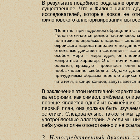
В результате подобного рода аллегоризи
существенное. Что у Филона ничего др
исследователей, которые вовсе не отн
филоновского аллегоризирования мы все
"Понятно, при подобном обращении с те
Филон отличается редкой настойчивостью
почти жизнь еврейского народа – сплошн
еврейского народа направлял по данном
отдельные действия и состояния – все
особом мире – мире идей; он оперир
конкретный характер. Это – почти жив
борются, враждуют, произносят один 
необыкновенно свободно. Однако дале
причудливым образом переплетащихся од
читателя, в конце концов, запутывается 
В заключение этой негативной характери
категориями, как символ, эмблема, олиц
вообще является одной из важнейших эс
первый план, она должна быть изучаема
эстетики. Следовательно, также и мы д
употребляемые аллегории. А если мы нич
себя уже вполне ответственно и не ссыла
3. Непосредственный духовно-ж