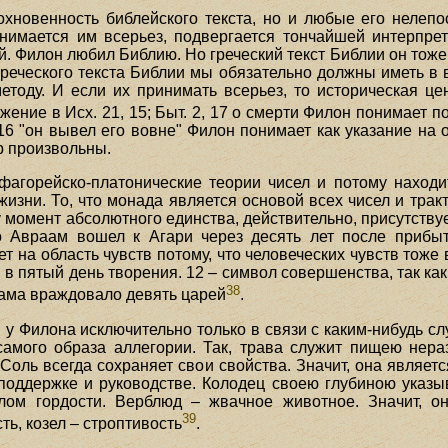
охновенность библейского текста, но и любые его нелепо
имается им всерьез, подвергается тончайшей интерпрет
. Филон любил Библию. Но греческий текст Библии он тоже
реческого текста Библии мы обязательно должны иметь в в
тоду. И если их принимать всерьез, то историческая ц
жение в Исх. 21, 15; Быт. 2, 17 о смерти Филон понимает п
16 "он вывел его вовне" Филон понимает как указание на 
р произвольны.
фагорейско-платонические теории чисел и потому находи
изни. То, что монада является основой всех чисел и тракт
 момент абсолютного единства, действительно, присутствуе
о Авраам вошел к Агари через десять лет после прибы
т на область чувств потому, что человеческих чувств тоже в
 пятый день творения. 12 – символ совершенства, так как
38
раама враждовало девять царей
.
 у Филона исключительно только в связи с каким-нибудь с
амого образа аллегории. Так, трава служит пищею нера
 Соль всегда сохраняет свои свойства. Значит, она являе
 поддержке и руководстве. Колодец своею глубиною указыв
лом гордости. Верблюд – жвачное животное. Значит, о
39
ть, козел – строптивость
.