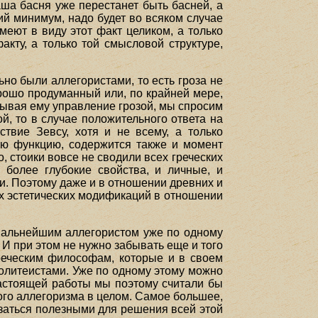
ша басня уже перестанет быть басней, а
й минимум, надо будет во всяком случае
меют в виду этот факт целиком, а только
кту, а только той смысловой структуре,
ьно были аллегористами, то есть гроза не
орошо продуманный или, по крайней мере,
сывая ему управление грозой, мы спросим
ой, то в случае положительного ответа на
ствие Зевсу, хотя и не всему, а только
ою функцию, содержится также и момент
о, стоики вовсе не сводили всех греческих
 более глубокие свойства, и личные, и
и. Поэтому даже и в отношении древних и
их эстетических модификаций в отношении
пиальнейшим аллегористом уже по одному
 И при этом не нужно забывать еще и того
реческим философам, которые и в своем
олитеистами. Уже по одному этому можно
настоящей работы мы поэтому считали бы
го аллегоризма в целом. Самое большее,
азаться полезными для решения всей этой