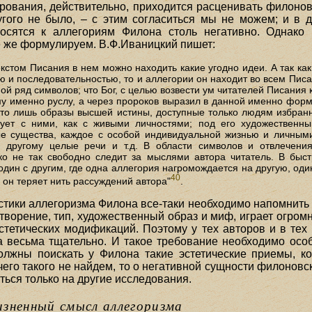
рования, действительно, приходится расценивать филонов
угого не было, – с этим согласиться мы не можем; и 
осятся к аллегориям Филона столь негативно. Однако 
 же формулируем. В.Ф.Иваницкий пишет:
кстом Писания в нем можно находить какие угодно идеи. А так как
 и последовательностью, то и аллегории он находит во всем Писан
ой ряд символов; что Бог, с целью возвести ум читателей Писания
у именно руслу, а через пророков выразил в данной именно форм
 это лишь образы высшей истины, доступные только людям избран
ует с ними, как с живыми личностями; под его художественн
ые существа, каждое с особой индивидуальной жизнью и личным
к другому целые речи и т.д. В области символов и отвлечения
ко не так свободно следит за мыслями автора читатель. В быс
ин с другим, где одна аллегория нагромождается на другую, оди
40
и он теряет нить рассуждений автора"
.
стики аллегоризма Филона все-таки необходимо напомнить ч
етворение, тип, художественный образ и миф, играет огром
тетических модификаций. Поэтому у тех авторов и в тех 
 весьма тщательно. И такое требование необходимо осо
олжны поискать у Филона такие эстетические приемы, к
его такого не найдем, то о негативной сущности филоновск
ться только на другие исследования.
изненный смысл аллегоризма