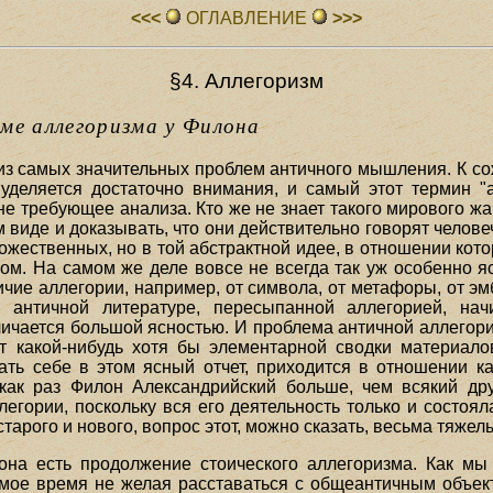
<<<
ОГЛАВЛЕHИЕ
>>>
§4. Аллегоризм
ме аллегоризма у Филона
из самых значительных проблем античного мышления. К сож
уделяется достаточно внимания, и самый этот термин "а
не требующее анализа. Кто же не знает такого мирового жан
виде и доказывать, что они действительно говорят человеч
удожественных, но в той абстрактной идее, в отношении к
м. На самом же деле вовсе не всегда так уж особенно яс
личие аллегории, например, от символа, от метафоры, от э
в античной литературе, пересыпанной аллегорией, на
личается большой ясностью. И проблема античной аллегории
 какой-нибудь хотя бы элементарной сводки материало
ать себе в этом ясный отчет, приходится в отношении к
как раз Филон Александрийский больше, чем всякий др
гории, поскольку вся его деятельность только и состояла
старого и нового, вопрос этот, можно сказать, весьма тяжел
а есть продолжение стоического аллегоризма. Как мы 
самое время не желая расставаться с общеантичным объек