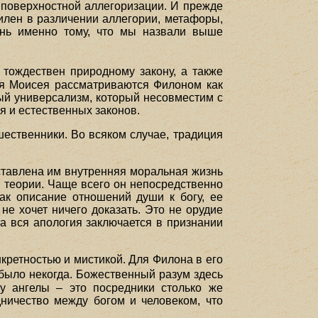
 поверхностной аллегоризации. И прежде
илен в различении аллегории, метафоры,
ань именно тому, что мы назвали выше
 тождествен природному закону, а также
ния Моисея рассматриваются Филоном как
ный универсализм, который несовместим с
 и естественных законов.
шественники. Во всяком случае, традиция
ставлена им внутренняя моральная жизнь
 теории. Чаще всего он непосредственно
как описание отношений души к богу, ее
не хочет ничего доказать. Это не орудие
а вся апология заключается в признании
кретностью и мистикой. Для Филона в его
 было некогда. Божественный разум здесь
у ангелы – это посредники столько же
ничество между богом и человеком, что