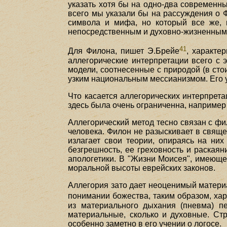
указать хотя бы на одно-два современн
всего мы указали бы на рассуждения о 
символа и мифа, но который все же, 
непосредственным и духовно-жизненным
41
Для Филона, пишет Э.Брейе
, характе
аллегорические интерпретации всего с 
модели, соотнесенные с природой (в сто
узким национальным мессианизмом. Его 
Что касается аллегорических интерпрета
здесь была очень ограниченна, например 
Аллегорический метод тесно связан с ф
человека. Филон не разыскивает в свящ
излагает свои теории, опираясь на них
безгрешность, ее греховность и раскаян
апологетики. В "Жизни Моисея", имеюще
моральной высоты еврейских законов.
Аллегория зато дает неоценимый материа
понимании божества, таким образом, ха
из материального дыхания (пневма) п
материальные, сколько и духовные. Ст
особенно заметно в его учении о логосе.