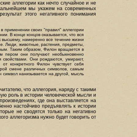
ские аллегории как нечто случайное и не
в дальнейшем мы укажем на современных
результат этого негативного понимания
 в применении своих "правил" аллегории
ии. В конце концов оказывается, что вся
 к высшему, намеренно все течение жизни
е. Люди, животные, растения, предметы,
ным. Таким образом, Филон вращается в
ым пером они получают необыкновенно
и свойствами. Они рождаются, умирают,
 от конкретного Филон чувствует себя
трой смене различных символов, самым
н символ нанизывается на другой, мысль
итателю, что аллегория, наряду с такими
ную роль в истории человеческой мысли и
произведениях, где она выставляется на
бенно настойчиво предъявлять к истории
оторые не сводятся только на негативно
ого аллегоризма нужно будет говорить от