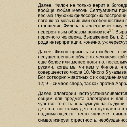
Далее, Филон не только верит в боговд
вообще любая мелочь Септуагинты прин
весьма глубоких философских построений
погоню за мельчайшими особенностями г
отношение Филона к аллегорическому ме
37
невероятным образом понизится
. Выра
порочного человека. Выражение Быт. 2, 
рода интерпретации, конечно, уж чересчу
Далее, Филон прямо-таки влюблен в пи
несущественных областях человеческой ж
еще более или .менее понятно, поскольку
руками, когда мы читаем у Филона, чт
совершенство числа 10. Число 5 указывае
Бог сотворил животных с их ощущениями в
12; 9 – символ спора, так как против Ав
Далее, аллегории часто устанавливаются
общим для предмета аллегории и для с
чувство, то есть неразумную часть души.
детства, поскольку детство нуждается в
поднимающееся, тесто является симво
символизирует страстность, необузданнос