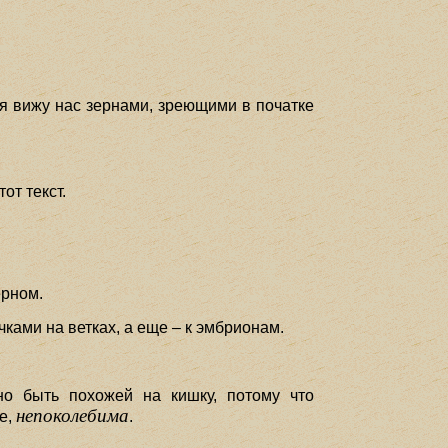
 я вижу нас зернами, зреющими в початке
от текст.
ерном.
ками на ветках, а еще – к эмбрионам.
но быть похожей на кишку, потому что
непоколебима
ее,
.