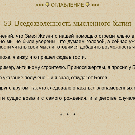
<<<
ОГЛАВЛЕHИЕ
>>>
53. Вседозволенность мысленного бытия
ений, что Змея Жизни с нашей помощью стремительно вп
но мы не были уверены, что думаем головой, а сейчас уж
ности читать свои мысли готовимся добавить возможность ч
хе, я вижу, что пришел сюда в гости.
ример, античному строителю. Принося жертвы, я просил у Б
 указание получено – и я знал, откуда: от Богов.
руг с другом, так что следовало опасаться злонамеренных 
ги существовали с самого рождения, и в детстве случа
* * *