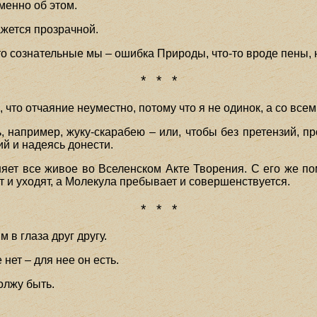
менно об этом.
ажется прозрачной.
то сознательные мы – ошибка Природы, что-то вроде пены, 
* * *
, что отчаяние неуместно, потому что я не одинок, а со все
, например, жуку-скарабею – или, чтобы без претензий, п
й и надеясь донести.
ет все живое во Вселенском Акте Творения. С его же п
и уходят, а Молекула пребывает и совершенствуется.
* * *
в глаза друг другу.
е нет – для нее он есть.
олжу быть.