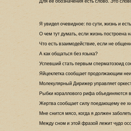
Для ее обозначения есть слово. Это слово
Я увидел очевидное: по сути, жизнь и есть
О чем тут думать, если жизнь построена 
Что есть взаимодействие, если не общен
А как общаться без языка?
Успевший стать первым сперматозоид соо
Яйцеклетка сообщает продолжающим неис
Молекулярный Дирижер управляет оркест
Рыбки кораллового рифа объединяются в
Жертва сообщает силу поедающему ее х
Мне снится мясо, когда я должен заболеть
Между сном и этой фразой лежит чудо ос