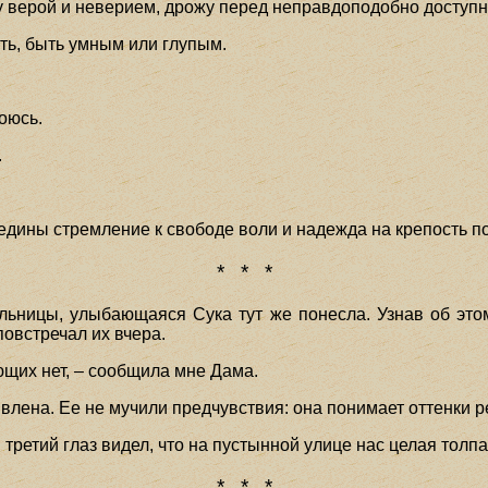
у верой и неверием, дрожу перед неправдоподобно доступн
ть, быть умным или глупым.
боюсь.
.
е едины стремление к свободе воли и надежда на крепость п
* * *
ьницы, улыбающаяся Сука тут же понесла. Узнав об это
повстречал их вчера.
ющих нет, – сообщила мне Дама.
влена. Ее не мучили предчувствия: она понимает оттенки ре
 третий глаз видел, что на пустынной улице нас целая толпа
* * *