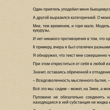
Один приятель уподобил меня бьющемуся
А другой выразился категоричней. О моих
Мне, тем временем, и горя мало. Модель
кукурузы.
И нет никакого противоречия в том, что
К примеру, вчера я был отвлечен разными 
Я обнаружил, что текст мне совершенно чуж
При этом откреститься от себя в любой и
Значит, оставаясь обреченной к отпаден
– Вседозволенность мысленного бытия, –
Всё это мы: сидим – может, на Змее, а м
Пуповине не обязательно соединять н
находящаяся в ней субстанция не жидка и