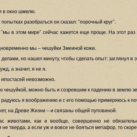
 в окно шмелю.
 попытках разобраться он сказал: "порочный круг".
 "мы в этом мире" сейчас кажется еще проще. На этот раз
 одновременно мы – чешуйки Змеиной кожи.
делами, но нашел минуту, чтобы сделать опыт: заглянул в эт
д, а значит, я не я.
з ипостасей невозможно.
ию чешуйкой, можно быть и созревшим к падению в землю з
 радуюсь я воображению и с его помощью примеряюсь к поч
ожет, на Древе Жизни – и связаны общей пуповиной.
ас животами, как и вообще, совершенно не обязатель
 не тверда, а если уж и вовсе не бояться метафор, то скор