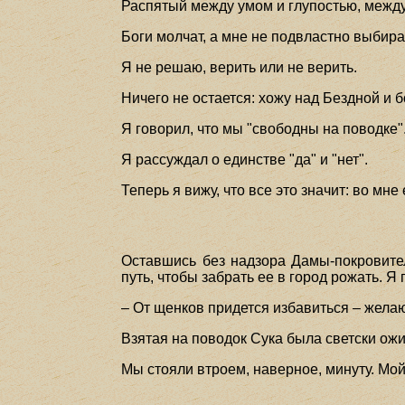
Распятый между умом и глупостью, межд
Боги молчат, а мне не подвластно выбира
Я не решаю, верить или не верить.
Ничего не остается: хожу над Бездной и 
Я говорил, что мы "свободны на поводке"
Я рассуждал о единстве "да" и "нет".
Теперь я вижу, что все это значит: во мн
Оставшись без надзора Дамы-покровител
путь, чтобы забрать ее в город рожать. Я 
– От щенков придется избавиться – жела
Взятая на поводок Сука была светски ожи
Мы стояли втроем, наверное, минуту. Мой