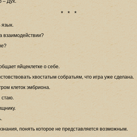
 – Дух.
* * *
 язык.
на взаимодействии?
ие?
бщает яйцеклетке о себе.
товствовать хвостатым собратьям, что игра уже сделана.
ром клеток эмбриона.
 стаю.
ищнику.
.
ознания, понять которое не представляется возможным.