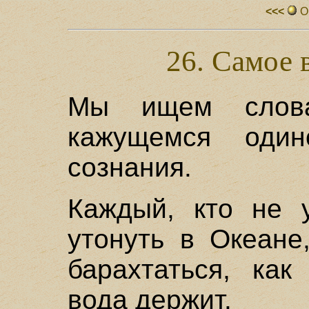
<<<
О
26. Самое 
Мы ищем слова
кажущемся одино
сознания.
Каждый, кто не у
утонуть в Океане
барахтаться, как
вода держит.