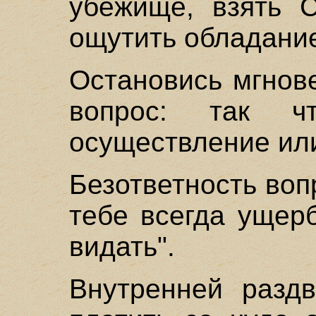
убежище, взять 
ощутить обладание
Остановись мгнове
вопрос: так 
осуществление ил
Безответность воп
тебе всегда ущер
видать".
Внутренней раздв