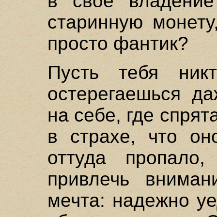
в свое владени
старинную монету
просто фантик?
Пусть тебя ник
остерегаешься да
на себе, где спря
в страхе, что о
оттуда пропало
привлечь вниман
мечта: надежно у