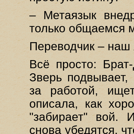
– Метаязык внедр
только общаемся м
Переводчик – наш 
Всё просто: Брат
Зверь подвывает,
за работой, ище
описала, как хор
"забирает" вой. 
снова убедятся, ч